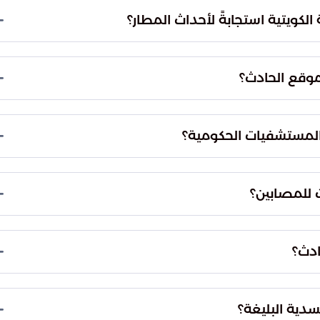
جهة هذا الظرف الاستثنائي وضمان جودة الخدمات
الكويتية استجابةً لأحداث المطار؟
للخطط الميدانية لضمان انسيابية نقل المصابين
ة الصحية الطارئة ورفعت درجة الجاهزية في كافة
 يحقق أعلى معايير الجودة في الرعاية الصحية الطارئة.
قية لضمان تقديم الرعاية الفورية للمتضررين.
موقع الحادث؟
للتعامل مع الموقف الميداني، حيث تولت مهام الفرز الطبي
ن قبل نقلهم إلى المستشفيات.
 المستشفيات الحكومية؟
شفيات الحكومية 63 حالة إصابة، وقد تباينت مستويات خطورة هذه الحالات بين
ت تدخلاً طبياً مكثفاً.
ت للمصابين؟
احية دقيقة ومعقدة لإنقاذ حياة مصابين كانوا في حالة خطر داهم،
خصصة.
ادث؟
واجدين في المطار، والمدنيين، بالإضافة إلى الكوادر
.
سدية البليغة؟