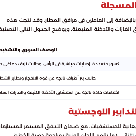
المسجلة
لإضافة إلى العاملين في مرافق المطار. وقد نتجت هذه
 الغازات والأدخنة المنبعثة، ويوضح الجدول التالي التصني
الوصف السريري والتشخي
كسور متعددة، إصابات مباشرة في الرأس، وحالات نزيف دماغي حا
حالات بتر أطراف ناتجة عن قوة الانفجار وتطاير الشظاي
اختناقات حادة ناتجة عن استنشاق الأدخنة الكثيفة والغازات السام
تدابير اللوجستية
ستيعابية للمستشفيات، مع ضمان التدفق المستمر للمستلزما
ثنائي. كما تقوم اللجان الفنية بمراجعة دورية للخطط