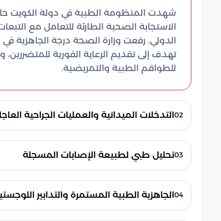
شهدت المنظومة الطبية في دولة الكويت حالة
الاستجابة الصحية الطارئة للتعامل مع التبعات 
الدولي. رفعت وزارة الصحة درجة الجاهزية في
تهدف إلى تقديم الرعاية الفورية للمتضررين، 
للطواقم الطبية والتمريضية.
التدخلات الميدانية والعمليات الجراحية العاجل
02
إسعاف مجهزة بالكامل لتنفيذ عمليات الفرز ال
تحليل طبي لطبيعة الإصابات المسجلة
03
الجهود المكثفة عن 
تنوعت فئات المتضررين لتشمل مدنيين ومسافري
المتوسطة والحرجة،
نتجت هذه الإصابات عن التعرض المباشر للانفج
كما تم تجهيز وحدات العناية المركزة لاستقبال
الجاهزية الطبية المستمرة والتدابير اللوجستي
04
الموقع. شملت التشخيصات السريرية إصابات ج
مدار الساعة، لضمان استقرار الحالة الصحية لل
تعمل الجهات الصحية حالياً على تعزيز القدر
بالإضافة إلى حالات بتر أطراف ناتجة عن قوة ا