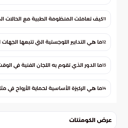
شملت الإصابات الجسدية البليغة كسوراً متعد
بالإضافة إلى حالات تعاني من نزيف دماغي حاد
كيف تعاملت المنظومة الطبية مع الحالات ال
11
تم تصنيف هذه الحالات كإصابات تنفسية ناتجة
تقديم الرعاية اللازمة لها لمواجهة حالات الاختن
ما هي التدابير اللوجستية التي تتبعها الجهات ا
12
تعمل الجهات الصحية على تعزيز القدرة الاست
والمستلزمات الطبية الأساسية، مع مراجعة ال
ما الدور الذي تقوم به اللجان الفنية في الوقت
13
تقوم اللجان الفنية بمراجعة دورية وشاملة 
على المراكز التخصصية، مما يضمن تقديم أف
ما هي الركيزة الأساسية لحماية الأرواح في مث
14
أثبتت الأزمة أن سرعة الاستجابة الطبية هي الر
البشرية، مع ضرورة تطوير استراتيجيات موحدة
عرض الكومنتات