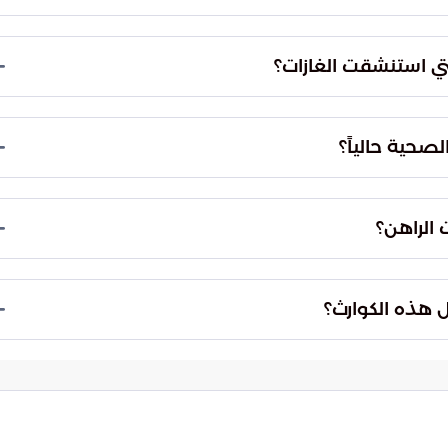
دة في أنحاء الجسم، وإصابات مباشرة في منطقة الرأس،
.
تي استنشقت الغازات؟
 عن استنشاق الأدخنة الكثيفة والغازات السامة، وجرى
اق الحاد.
لصحية حالياً؟
يعابية للمستشفيات وتأمين التدفق المستمر للأدوية
خطط الميدانية لضمان انسيابية العمل.
 الراهن؟
للخطط الميدانية لضمان توزيع المصابين بشكل منهجي
ضل مستوى من الرعاية الصحية.
ل هذه الكوارث؟
كيزة الأساسية والفعالة لحماية الأرواح والحد من الخسائر
 للأمن الصحي الإقليمي.