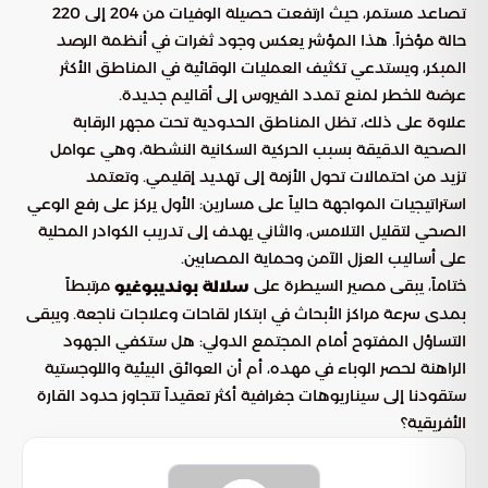
تصاعد مستمر، حيث ارتفعت حصيلة الوفيات من 204 إلى 220
حالة مؤخراً. هذا المؤشر يعكس وجود ثغرات في أنظمة الرصد
المبكر، ويستدعي تكثيف العمليات الوقائية في المناطق الأكثر
عرضة للخطر لمنع تمدد الفيروس إلى أقاليم جديدة.
علاوة على ذلك، تظل المناطق الحدودية تحت مجهر الرقابة
الصحية الدقيقة بسبب الحركية السكانية النشطة، وهي عوامل
تزيد من احتمالات تحول الأزمة إلى تهديد إقليمي. وتعتمد
استراتيجيات المواجهة حالياً على مسارين: الأول يركز على رفع الوعي
الصحي لتقليل التلامس، والثاني يهدف إلى تدريب الكوادر المحلية
على أساليب العزل الآمن وحماية المصابين.
ختاماً، يبقى مصير السيطرة على
مرتبطاً
سلالة بونديبوغيو
بمدى سرعة مراكز الأبحاث في ابتكار لقاحات وعلاجات ناجعة. ويبقى
التساؤل المفتوح أمام المجتمع الدولي: هل ستكفي الجهود
الراهنة لحصر الوباء في مهده، أم أن العوائق البيئية واللوجستية
ستقودنا إلى سيناريوهات جغرافية أكثر تعقيداً تتجاوز حدود القارة
الأفريقية؟