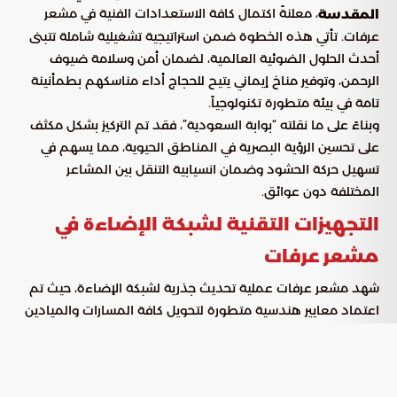
، معلنةً اكتمال كافة الاستعدادات الفنية في مشعر
المقدسة
عرفات. تأتي هذه الخطوة ضمن استراتيجية تشغيلية شاملة تتبنى
أحدث الحلول الضوئية العالمية، لضمان أمن وسلامة ضيوف
الرحمن، وتوفير مناخ إيماني يتيح للحجاج أداء مناسكهم بطمأنينة
تامة في بيئة متطورة تكنولوجياً.
وبناءً على ما نقلته “بوابة السعودية”، فقد تم التركيز بشكل مكثف
على تحسين الرؤية البصرية في المناطق الحيوية، مما يسهم في
تسهيل حركة الحشود وضمان انسيابية التنقل بين المشاعر
المختلفة دون عوائق.
التجهيزات التقنية لشبكة الإضاءة في
مشعر عرفات
شهد مشعر عرفات عملية تحديث جذرية لشبكة الإضاءة، حيث تم
اعتماد معايير هندسية متطورة لتحويل كافة المسارات والميادين
إلى فضاءات مضيئة تخدم الحجاج بدءاً من ليلة التروية. وترتكز
الشبكة على توزيع مدروس للأعمدة والأبراج لضمان شمولية
التغطية النورية، مع تخصيص إضاءة مركزة لمسارات المشاة