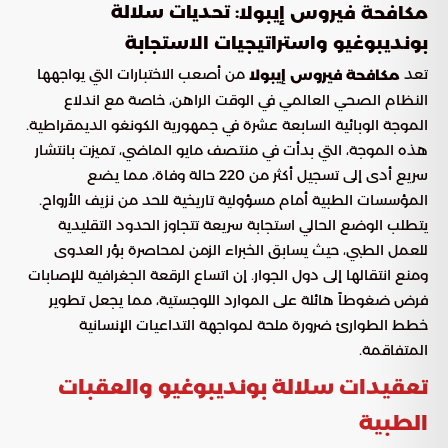
: تحديات سلالة
مكافحة فيروس إيبولا
بونديبوغيو واستراتيجيات الاستجابة
تعد
من أصعب الاختبارات التي يواجهها
مكافحة فيروس إيبولا
النظام الصحي العالمي في الوقت الراهن، خاصة مع اندلاع
الموجة الوبائية السابعة عشرة في جمهورية الكونغو الديمقراطية.
هذه الموجة، التي بدأت في منتصف مايو الماضي، تميزت بانتشار
سريع أدى إلى تسجيل أكثر من 220 حالة وفاة، مما يضع
المؤسسات الطبية أمام مسؤولية تاريخية للحد من نزيف الأرواح.
يتطلب الوضع الحالي استجابة سريعة تتجاوز الحدود التقليدية
للعمل الطبي، حيث يسابق الخبراء الزمن لمحاصرة بؤر العدوى
ومنع انتقالها إلى دول الجوار. إن اتساع الرقعة الجغرافية للإصابات
فرض ضغوطاً هائلة على الموارد اللوجستية، مما يجعل تطوير
خطط الطوارئ ضرورة ملحة لمواجهة التداعيات الإنسانية
المتفاقمة.
تعقيدات سلالة بونديبوغيو والعقبات
الطبية