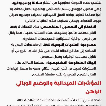
تكتسب هذه الموجة خطورتها من انتشار
،
سلالة بونديبوغيو
وهي فصيل فيروسي يتسم بخصائص بيولوجية تجعل محاصرته
أمراً معقداً للغاية. تواجه الفرق الميدانية تحديات جوهرية تعرقل
جهود الاحتواء، ويمكن تصنيف هذه العقبات كالتالي:
حتى اللحظة، لا يتوفر
الافتقار إلى التحصين المتخصص:
لقاح معتمد عالمياً يستهدف هذه السلالة تحديداً، مما يقلل
من فرص الوقاية الاستباقية للمجتمعات المتضررة.
تفتقر البروتوكولات السريرية
محدودية العلاجات النوعية:
المتاحة إلى عقاقير فعالة قادرة على شل نشاط الفيروس أو
تقليل معدلات الوفيات بشكل ملموس.
الضغط المتزايد على
إنهاك المنظومة التشخيصية:
المختبرات تسبب في تأخير ظهور النتائج، وهو ما يعطل إجراءات
العزل الفوري الضرورية لكسر سلسلة العدوى.
المؤشرات الميدانية والوضع الوبائي
الراهن
نتيجة لتسارع الأحداث، أعلنت منظمة الصحة العالمية حالة