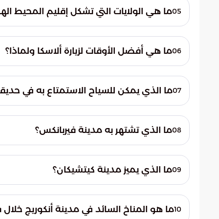
ما هي الولايات التي تشكل إقليم المحيط الها
05
واشنطن، أوريجون، كاليفورنيا، وهاواي.
ما هي أفضل الأوقات لزيارة ألاسكا ولماذا؟
06
بين شهري مايو وسبتمبر لأن الطقس مناسب وا
ما الذي يمكن للسياح الاستمتاع به في حديقة
07
التزلج على الجليد ومشاهدة أعلى جبل في أمريك
ما الذي تشتهر به مدينة فيربانكس؟
08
الشفق القطبي وتاريخها في اكتشاف الذهب.
ما الذي يميز مدينة كيتشيكان؟
09
الوديان التي شكلتها الأنهار الجليدية والمضائق
ما هو المناخ السائد في مدينة أنكوريج خلا
10