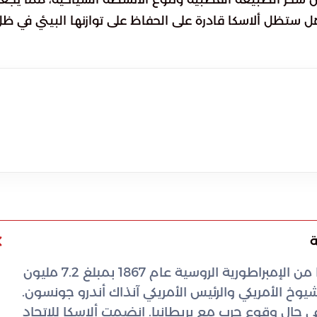
هل ستظل ألاسكا قادرة على الحفاظ على توازنها البيئي في ظ
ة
اشترت الولايات المتحدة الأمريكية ولاية ألاسكا من الإمبراطورية الروسية عام 1867 بمبلغ 7.2 مليون
وخ الأمريكي والرئيس الأمريكي آنذاك أندرو جونسون.
ي حال وقوع حرب مع بريطانيا. انضمت ألاسكا للاتحاد