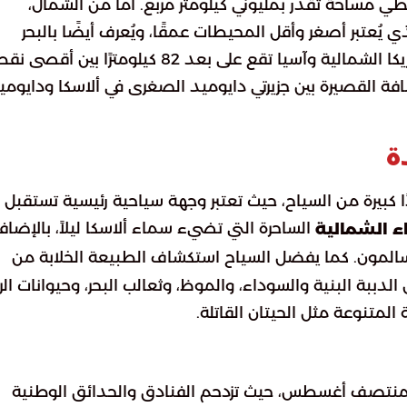
طي مساحة تقدر بمليوني كيلومتر مربع. أما من الشمال،
يُعتبر أصغر وأقل المحيطات عمقًا، ويُعرف أيضًا بالبحر
الأبيض المتوسط القطبي. أقرب نقطة بين قارتي أمريكا الشمالية وآسيا تقع على بعد 82 كيلومترًا بين 
افة القصيرة بين جزيرتي دايوميد الصغرى في ألاسكا ودايومي
ة
 كبيرة من السياح، حيث تعتبر وجهة سياحية رئيسية تستقبل أك
الساحرة التي تضيء سماء ألاسكا ليلاً، بالإضاف
ء الشمالية
ون. كما يفضل السياح استكشاف الطبيعة الخلابة من
لدببة البنية والسوداء، والموظ، وثعالب البحر، وحيوانات الرن
ة المتنوعة مثل الحيتان القاتلة.
لى منتصف أغسطس، حيث تزدحم الفنادق والحدائق الوطنية