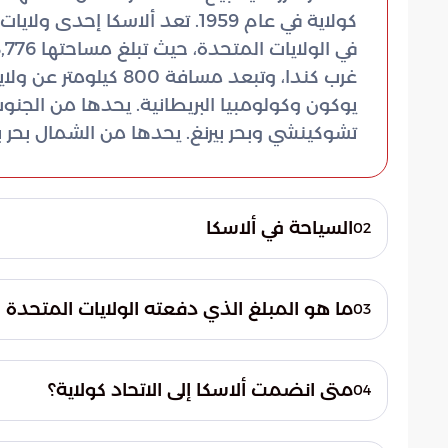
كولاية في عام 1959. تعد ألاسك
غرب كندا، وتبعد مسافة
يوكون وكولومبيا البريطانية. يحدها من الجنو
تشوكينشي وبحر بيرنغ. يحدها من الشمال بحر 
السياحة في ألاسكا
02
تستقبل ألاسكا عددًا كبيرًا من السياح سنويًا 
الشمالية، والدببة الرمادية تصطاد سمك السلم
ما هو المبلغ الذي دفعته الولايات المتحدة 
03
لزيارة ألاسكا هو بين شهري مايو وسبتمبر، حي
7.2 مليون دولار أمريكي.
متى انضمت ألاسكا إلى الاتحاد كولاية؟
04
في عام 1959.