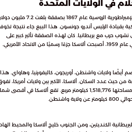
ام في الولايات المتحدة
من الإمبراطورية الروسية عام 1867 بصفقة بلغت 7.2 مليون دول
ية بقيادة الرئيس أندرو جونسون. هذا البيع جاء نتيجة تخوف
 نشوب حرب مع بريطانيا. كان لهذه الصفقة تأثير كبير على
د الأمريكي.
ضم أيضًا ولايات واشنطن، أوريجون، كاليفورنيا، وهاواي. هذا
ة من حيث عدد السكان. ألاسكا، الأكبر بين ولايات أمريكا، تفو
مساحتها ولاية تكساس بأكثر من الضعف، حيث تبلغ مساحتها 1,518,776 كيلومتر مربع. تقع ألاسكا في أقصى 
 واشنطن.
ريطانية الكنديتين، ومن الجنوب خليج ألاسكا والمحيط الهاد