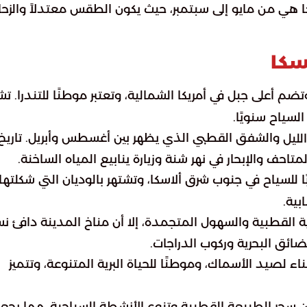
لاسكا هي من مايو إلى سبتمبر، حيث يكون الطقس معتدلاً والزح
سكا
وتضم أعلى جبل في أمريكا الشمالية، وتعتبر موطنًا للتندرا. تش
لسياح سنويًا.
والشفق القطبي الذي يظهر بين أغسطس وأبريل. تاريخ
ليل
احف والإبحار في نهر شنة وزيارة ينابيع المياه الساخنة.
ًا للسياح في جنوب شرق ألاسكا، وتشتهر بالوديان التي شكلتها
بية.
ة القطبية والسهول المتجمدة، إلا أن مناخ المدينة دافئ نسب
ضائق البحرية وركوب الدراجات.
ناء لصيد الأسماك، وموطنًا للحياة البرية المتنوعة، وتتميز
ين سحر الطبيعة القطبية وتنوع الأنشطة السياحية، مما يجعل