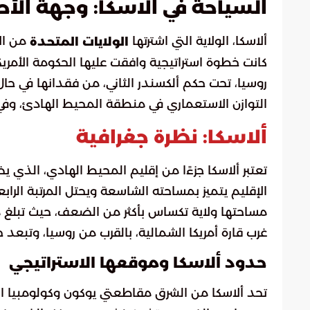
السياحة في ألاسكا: وجهة الأحل
ألاسكا، الولاية التي اشترتها
الولايات المتحدة
كانت خطوة استراتيجية وافقت عليها الحكومة الأمريك
روسيا، تحت حكم ألكسندر الثاني، من فقدانها في حال
التوازن الاستعماري في منطقة المحيط الهادئ، وفي عام 1959، أصبحت ألاسكا جزءًا رسميًا من الاتحا
ألاسكا: نظرة جغرافية
تعتبر ألاسكا جزءًا من إقليم المحيط الهادي، الذي ي
الإقليم يتميز بمساحته الشاسعة ويحتل المرتبة الرابع
غرب قارة أمريكا الشمالية، بالقرب من روسيا، وتبعد حوالي 800 كيلومتر عن ولاية
حدود ألاسكا وموقعها الاستراتيجي
تحد ألاسكا من الشرق مقاطعتي يوكون وكولومبيا الب