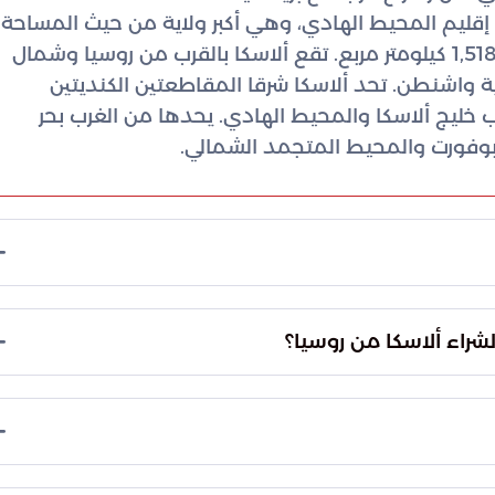
ا إحدى ولايات إقليم المحيط الهادي، وهي أكبر ولاية من حيث المساحة
في الولايات المتحدة، حيث تبلغ مساحتها 1,518,776 كيلومتر مربع. تقع ألاسكا بالقرب من روسيا وشمال
 800 كيلومتر عن ولاية واشنطن. تحد ألاسكا شرقا المقاطعتين الكنديتين
ب خليج ألاسكا والمحيط الهادي. يحدها من الغرب بحر
بوفورت والمحيط المتجمد الشمالي.
رغم طقسها البارد. يستمتع الزوار بمشاهدة الأضواء
ون، والطبيعة الخلابة، والحيوانات النادرة. أفضل وقت
لشراء ألاسكا من روسيا؟
ث يكون الطقس مناسبًا والزحام أقل.