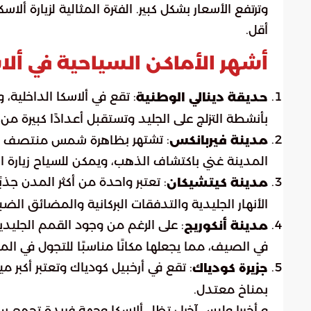
وترتفع الأسعار بشكل كبير. الفترة المثالية لزيارة أ
أقل.
أشهر الأماكن السياحية في ألا
: تقع في ألاسكا الداخلية، 
حديقة دينالي الوطنية
بأنشطة التزلج على الجليد وتستقبل أعدادًا كبيرة من ا
: تشتهر ب
مدينة فيربانكس
ظاهرة شمس منتصف ال
المدينة غني باكتشاف الذهب، ويمكن للسياح زيارة المت
: تعتبر واحدة من أكثر المدن جذب
مدينة كيتشيكان
الأنهار الجليدية والتدفقات البركانية والمضائق الضبا
: على الرغم من وجود القمم الجليدي
مدينة أنكوريج
في الصيف، مما يجعلها مكانًا مناسبًا للتجول في الم
: تقع في أرخبيل كودياك وتعتبر أكبر مي
جزيرة كودياك
بمناخ معتدل.
و أخيرا وليس آخرا : تظل ألاسكا وجهة فريدة تجمع ب