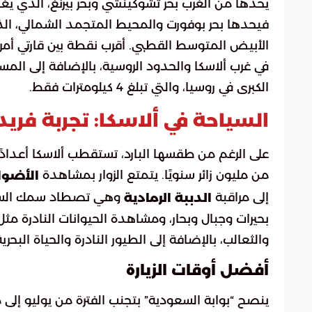
يحدها من الغرب بحر تشوكينشي وبحر بيرنغ، الذي يغ
فيحدها بحر بوفورت والمحيط المتجمد الشمالي، الذي 
في غرب ألاسكا والحدود الروسية، بالإضافة إلى المس
الكبرى في روسيا، والتي تبلغ 4 كيلومترات فقط.
السياحة في ألاسكا: تجربة فريد
على الرغم من طقسها البارد، تستقطب ألاسكا أعدادًا
من مليون زائر سنويًا. يتمتع الزوار بمشاهدة
الأضوا
إلى مراقبة
وهي تصطاد سمك السالم
الدببة الرمادية
بحيرات وجبال وبحار، ومشاهدة الحيوانات النادرة مثل ا
والثعالب، بالإضافة إلى الطيور النادرة والحياة البحري
أفضل أوقات الزيارة
ينصح “بوابة السعودية” بتجنب الفترة من يوليو إ