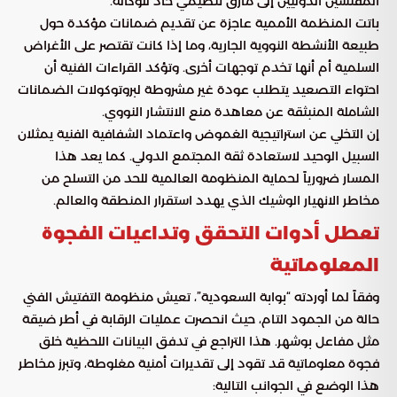
المفتشين الدوليين إلى مأزق تنظيمي حاد للوكالة.
باتت المنظمة الأممية عاجزة عن تقديم ضمانات مؤكدة حول
طبيعة الأنشطة النووية الجارية، وما إذا كانت تقتصر على الأغراض
السلمية أم أنها تخدم توجهات أخرى. وتؤكد القراءات الفنية أن
احتواء التصعيد يتطلب عودة غير مشروطة لبروتوكولات الضمانات
الشاملة المنبثقة عن معاهدة منع الانتشار النووي.
إن التخلي عن استراتيجية الغموض واعتماد الشفافية الفنية يمثلان
السبيل الوحيد لاستعادة ثقة المجتمع الدولي. كما يعد هذا
المسار ضرورياً لحماية المنظومة العالمية للحد من التسلح من
مخاطر الانهيار الوشيك الذي يهدد استقرار المنطقة والعالم.
تعطل أدوات التحقق وتداعيات الفجوة
المعلوماتية
وفقاً لما أوردته “بوابة السعودية”، تعيش منظومة التفتيش الفني
حالة من الجمود التام، حيث انحصرت عمليات الرقابة في أطر ضيقة
مثل مفاعل بوشهر. هذا التراجع في تدفق البيانات اللحظية خلق
فجوة معلوماتية قد تقود إلى تقديرات أمنية مغلوطة، وتبرز مخاطر
هذا الوضع في الجوانب التالية: