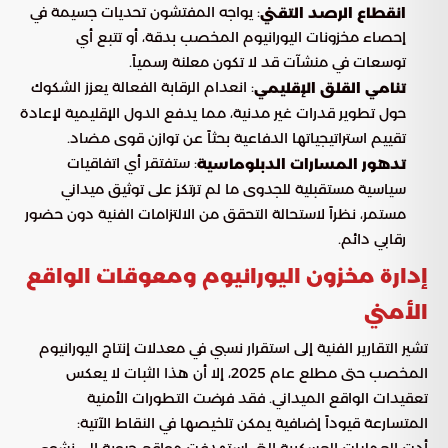
: يواجه المفتشون تحديات جسيمة في
انقطاع الرصد التقني
إحصاء مخزونات اليورانيوم المخصب بدقة، أو تتبع أي
توسعات في منشآت قد لا تكون معلنة رسمياً.
: انعدام الرقابة الفعالة يعزز الشكوك
تنامي القلق الإقليمي
حول تطوير قدرات غير مدنية، مما يدفع الدول الإقليمية لإعادة
تقييم استراتيجياتها الدفاعية بحثاً عن توازن قوى مضاد.
: ستفتقر أي اتفاقيات
تدهور المسارات الدبلوماسية
سياسية مستقبلية للجدوى ما لم ترتكز على توثيق ميداني
مستمر، نظراً لاستحالة التحقق من الالتزامات الفنية دون حضور
رقابي دائم.
إدارة مخزون اليورانيوم ومعوقات الواقع
الأمني
تشير التقارير الفنية إلى استقرار نسبي في معدلات إنتاج اليورانيوم
المخصب حتى مطلع عام 2025، إلا أن هذا الثبات لا يعكس
تعقيدات الواقع الميداني. فقد فرضت التطورات الأمنية
المتسارعة قيوداً إضافية يمكن تلخيصها في النقاط الآتية: