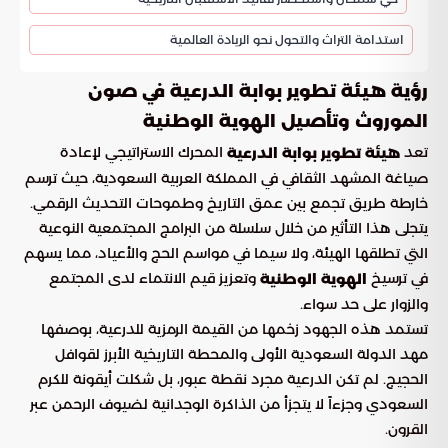
استدامة التراث والتحول نحو الريادة العالمية
رؤية هيئة تطوير بوابة الدرعية في صون
الموروث وتأصيل الهوية الوطنية
تعد
المحرك الاستراتيجي لإعادة
هيئة تطوير بوابة الدرعية
صياغة المشهد الثقافي في المملكة العربية السعودية، حيث ترسم
خارطة طريق تجمع بين عمق التاريخ وطموحات التحديث الرقمي.
يتجلى هذا التأثير من خلال سلسلة من البرامج المجتمعية النوعية
التي تطلقها الهيئة، ولا سيما في مواسم الحج والأعياد، مما يسهم
في ترسيخ
وتعزيز قيم الانتماء لدى المجتمع
الهوية الوطنية
والزوار على حد سواء.
تستمد هذه الجهود زخمها من القيمة الرمزية للدرعية، بوصفها
مهد الدولة السعودية الأولى والمحطة التاريخية الأبرز لقوافل
الحجيج. لم تكن الدرعية مجرد نقطة عبور، بل شكلت أيقونة للكرم
السعودي وجزءاً لا يتجزأ من الذاكرة الوجدانية لضيوف الرحمن عبر
القرون.