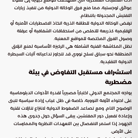
أدت العمليات العسكرية التي استهدفت مواقع حيوية إلى نشوء
عوائق لوجستية، مما منع فرق الوكالة الدولية من تنفيذ زيارات
التفتيش المجدولة بانتظام.
ترفض الوكالة الدولية للطاقة الذرية اتخاذ الاضطرابات الأمنية أو
الإقليمية كذريعة للتملص من استحقاقات الشفافية أو عرقلة
وصول الفرق المختصة للمواقع المعنية.
تظل المكاشفة الفنية الشاملة هي الركيزة الأساسية لمنع انزلاق
المنطقة نحو سباق تسلح نووي قد تتجاوز تداعياته آليات السيطرة
الدولية التقليدية.
استشراف مستقبل التفاوض في بيئة
مضطربة
يواجه المجتمع الدولي اختباراً مصيرياً لقدرة الأدوات الدبلوماسية
على احتواء الأزمة النووية، خاصة في ظل غياب إرادة سياسية تتبنى
الوضوح التام. ومع تصاعد الضغوط الدولية لانتزاع تنازلات تقنية
وإعادة تفعيل دور المفتشين، يبقى السؤال حول جدوى هذه
الجهود إذا استمر الانفصال بين التعهدات النظرية والممارسات
على الأرض.