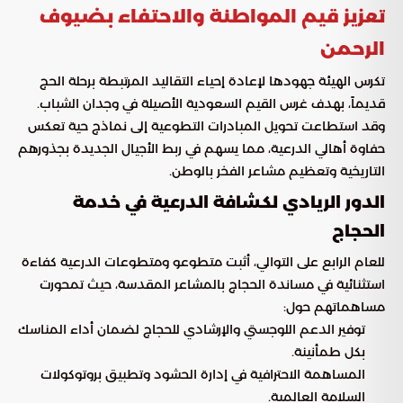
تعزيز قيم المواطنة والاحتفاء بضيوف
الرحمن
تكرس الهيئة جهودها لإعادة إحياء التقاليد المرتبطة برحلة الحج
قديماً، بهدف غرس القيم السعودية الأصيلة في وجدان الشباب.
وقد استطاعت تحويل المبادرات التطوعية إلى نماذج حية تعكس
حفاوة أهالي الدرعية، مما يسهم في ربط الأجيال الجديدة بجذورهم
التاريخية وتعظيم مشاعر الفخر بالوطن.
الدور الريادي لكشافة الدرعية في خدمة
الحجاج
للعام الرابع على التوالي، أثبت متطوعو ومتطوعات الدرعية كفاءة
استثنائية في مساندة الحجاج بالمشاعر المقدسة، حيث تمحورت
مساهماتهم حول:
توفير الدعم اللوجستي والإرشادي للحجاج لضمان أداء المناسك
بكل طمأنينة.
المساهمة الاحترافية في إدارة الحشود وتطبيق بروتوكولات
السلامة العالمية.