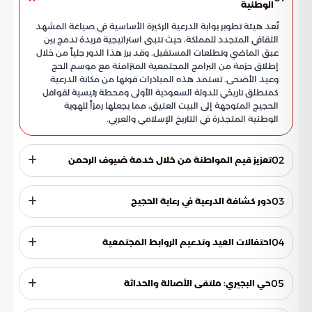
الوطنية
تُعد هيئة تطوير بوابة الدرعية الركيزة الأساسية في صياغة المشهد
الثقافي المتجدد للمملكة، حيث تتبنى استراتيجية فريدة تدمج بين
عبق الماضي وتطلعات المستقبل. وقد برز هذا الدور جلياً من خلال
إطلاق حزمة من البرامج المجتمعية المتزامنة مع موسم الحج
وعيد الأضحى. تستمد هذه المبادرات قوتها من مكانة الدرعية
كمنطلق تاريخي للدولة السعودية الأولى ومحطة رئيسية لقوافل
الحجيج المتوجهة إلى البيت العتيق، مما يجعلها رمزاً للهوية
الوطنية المتجذرة في التاريخ الإسلامي والعربي.
02
تعزيز قيم المواطنة من خلال خدمة ضيوف الرحمن
سعت الهيئة عبر مبادراتها النوعية إلى إحياء التقاليد المرتبطة
برحلات الحج القديمة، بهدف غرس القيم السعودية الأصيلة في
03
دور كشافة الدرعية في رعاية الحجيج
وجدان الشباب. وقد تجسد ذلك في تحويل المسارات التطوعية إلى
منصات حية تعكس كرم وضيافة أهالي الدرعية. ساهمت هذه
للعام الرابع، سجل متطوعو ومتطوعات الدرعية حضوراً لافتاً في
الأنشطة في تعزيز شعور الاعتزاز بالموروث الوطني وربط الأجيال
خدمة ضيوف الرحمن داخل المشاعر المقدسة، حيث تركزت
04
احتفالات العيد وتدعيم الروابط المجتمعية
الجديدة بجذورهم التاريخية العميقة، من خلال تقديم تجربة واقعية
جهودهم على مجموعة من المحاور الحيوية التي تعكس روح العطاء
تحاكي ما كان يقوم به الأجداد في استقبال ورعاية عابري السبيل
السعودي:
استعادت المواقع التاريخية في الدرعية بريقها خلال أيام العيد، حيث
والحجاج.
امتزجت مظاهر الفرح بالتقاليد الشعبية المتوارثة. وقد نجحت هذه
05
حي البجيري: ملتقى الأصالة والحداثة
الفعاليات في خلق بيئة اجتماعية جاذبة لكافة فئات المجتمع، مما
ساهم في تعزيز التلاحم الوطني. أبرزت الاحتفالات وحدة النسيج
يقدم حي البجيري نموذجاً فريداً للوجهات السياحية التي تجمع بين