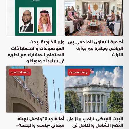
أهمية التعاون المتحفي بين
وزير الخارجية يبحث
الرياض وجاكرتا عبر بوابة
الموضوعات والقضايا ذات
التراث
الاهتمام المشترك مع نظيره
في ترينيداد وتوباغو
بوابة السعودية
بوابة السعودية
البيت الأبيض: ترامب يركز على
أمانة جدة تواصل تهيئة
النصر الشامل والكامل في
ميقاتي «يلملم والجحفة»