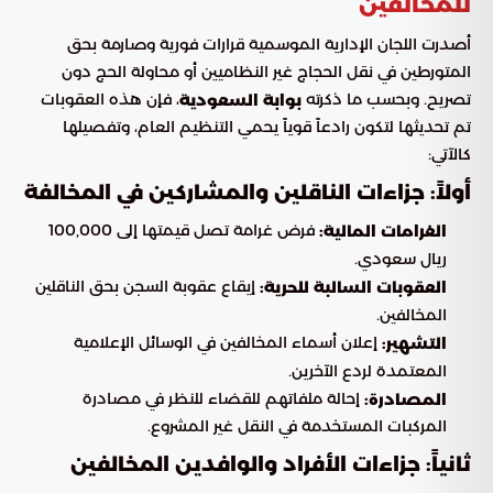
للمخالفين
أصدرت اللجان الإدارية الموسمية قرارات فورية وصارمة بحق
المتورطين في نقل الحجاج غير النظاميين أو محاولة الحج دون
تصريح. وبحسب ما ذكرته
، فإن هذه العقوبات
بوابة السعودية
تم تحديثها لتكون رادعاً قوياً يحمي التنظيم العام، وتفصيلها
كالآتي:
أولاً: جزاءات الناقلين والمشاركين في المخالفة
فرض غرامة تصل قيمتها إلى 100,000
الغرامات المالية:
ريال سعودي.
إيقاع عقوبة السجن بحق الناقلين
العقوبات السالبة للحرية:
المخالفين.
إعلان أسماء المخالفين في الوسائل الإعلامية
التشهير:
المعتمدة لردع الآخرين.
إحالة ملفاتهم للقضاء للنظر في مصادرة
المصادرة:
المركبات المستخدمة في النقل غير المشروع.
ثانياً: جزاءات الأفراد والوافدين المخالفين