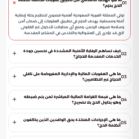
01
الحج بحزم؟
تولي المملكة العربية السعودية أهمية قصوى لتنظيم رحلة إيمانية
آمنة ومستقرة. يهدف الحزم في تطبيق العقوبات إلى ضمان أمن
وسلامة ضيوف الرحمن، ومنع أي محاولات للدخول غير القانوني
التي قد تؤدي إلى العشوائية والتكدس في المشاعر المقدسة.
كيف تساهم الرقابة الأمنية المشددة في تحسين جودة
02
الخدمات المقدمة للحجاج؟
تساعد الرقابة في تنظيم تدفق الحشود، مما يضمن انسيابية
الحركة وتفادي الازدحام الذي قد يعيق الخدمات الإسعافية
ما هي العقوبات المالية والإدارية المفروضة على ناقلي
03
واللوجستية. كما تضمن حصول كل حاج نظامي على حقوقه
الحجاج غير النظاميين؟
الكاملة في الرعاية الصحية والسكن والتنقل بكفاءة عالية وعدالة.
تشمل العقوبات غرامات مالية تصل إلى 100,000 ريال سعودي،
بالإضافة إلى عقوبة السجن. كما يتم التشهير بالمخالفين في
ما هي قيمة الغرامة المالية المباشرة لمن يتم ضبطه
04
الوسائل الإعلامية المعتمدة، وإحالة ملفاتهم للقضاء للنظر في
وهو يحاول الحج بلا تصريح؟
مصادرة المركبات المستخدمة في عمليات النقل غير المشروع.
يلتزم كل فرد يتم ضبطه وهو يحاول أداء فريضة الحج دون الحصول
على تصريح رسمي بدفع غرامة مالية مباشرة قيمتها 20,000 ريال
ما هي الإجراءات المتخذة بحق الوافدين الذين يخالفون
05
سعودي، وذلك كإجراء رادع لمخالفة الأنظمة والتعليمات المنظمة
أنظمة الحج؟
للموسم.
يتم ترحيل الوافدين المخالفين إلى بلدانهم فور تنفيذ العقوبة