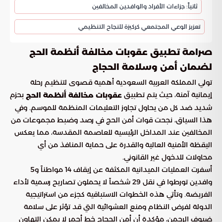
ثانياً: جزاءات الأفراد والوافدين المخالفين
تعزيز الوعي المجتمعي كركيزة للنجاح التنظيمي
صرامة تطبيق عقوبات مخالفة أنظمة الحج
لضمان أمن وسلامة الحجاج
تولي المملكة العربية السعودية أهمية قصوى لتنظيم رحلة
إيمانية آمنة، حيث يتم تطبيق
بحزم
عقوبات مخالفة أنظمة الحج
شديد ضد كل من يحاول تجاوز التعليمات المنظمة للموسم. وفي
هذا السياق، نجحت قوات أمن الحج في رصد وضبط مجموعات من
المخالفين عند المداخل الرئيسية للعاصمة المقدسة، مما يعكس
اليقظة الأمنية العالية والقدرة على حماية المنافذ من أي
محاولات للدخول غير القانوني.
أسفرت العمليات الميدانية المكثفة عن إيقاف 14 مواطناً و5
وافدين تورطوا في نقل 29 شخصاً لا يحملون تصاريح رسمية لأداء
الفريضة. وتأتي هذه الخطوات الاستباقية كجزء من استراتيجية
الدولة لفرض النظام ومنع العشوائية التي قد تؤثر على سلامة
ضيوف الرحمن، مؤكدة أن أمن الحجاج خط أحمر لا يمكن التهاون