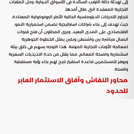
إلى تهدئة حالة الترقب السائدة في الأسواق الدولية، وحل الملفات
التجارية المعقدة التي طال أمدها.
تتجاوز التحركات الدبلوماسية الحالية الأطر البروتوكولية المعتادة،
حيث تهدف إلى بناء شراكات استراتيجية تضمن استمرارية النمو
الاقتصادي على المدى البعيد. ويرى المحللون أن فتح قنوات
اتصال مباشرة بين واشنطن وبكين يمثل الخطوة الجوهرية
لمعالجة الأزمات التجارية المزمنة. هذا التوجه يسهم في خلق بيئة
استثمارية واضحة المعالم، مما يقلل من حدة التذبذبات السعرية
ويوفر للمستثمرين قاعدة استقرار تتيح لهم بناء رؤية مستقبلية
واضحة.
محاور النقاش وآفاق الاستثمار العابر
للحدود
ركز الجانب الأمريكي في هذه المباحثات على مجموعة من الملفات
الاستراتيجية الرامية إلى إعادة التوازن في الميزان التجاري بين البلدين.
تضمنت الاجتماعات مراجعة دقيقة لآليات التبادل التجاري، مع
التركيز على توفير ضمانات تخدم المصالح المشتركة وتدفع بعجلة
الاستثمار الدولي نحو آفاق أرحب، ومن أبرز هذه المحاور: