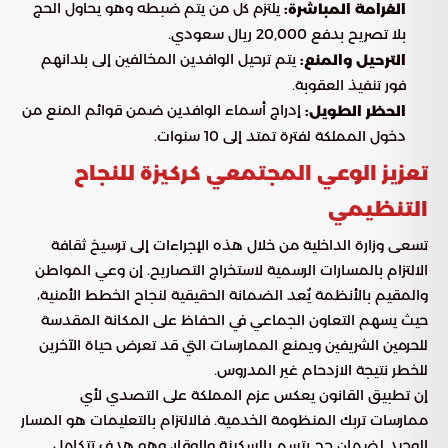
يلتزم كل من يتم ضبطه وهو يحاول الحج
الغرامة المباشرة:
بلا تصريح بدفع 20,000 ريال سعودي.
يتم ترحيل الوافدين المخالفين إلى بلدانهم
الترحيل والمنع:
فور تنفيذ العقوبة.
إدراج أسماء الوافدين ضمن قوائم المنع من
الحظر الطويل:
دخول المملكة لفترة تمتد إلى 10 سنوات.
تعزيز الوعي المجتمعي كركيزة للنجاح
التنظيمي
تسعى وزارة الداخلية من خلال هذه الإجراءات إلى ترسيخ ثقافة
الالتزام بالمسارات الرسمية لاستخراج التصاريح. إن وعي المواطن
والمقيم بالأنظمة يُعد الضمانة الحقيقية لنجاح الخطط الأمنية،
حيث يسهم التعاون الجماعي في الحفاظ على المكانة المقدسة
للحرمين الشريفين ويمنع الممارسات التي قد تعرض حياة الآخرين
للخطر نتيجة الازدحام غير المدروس.
إن تطبيق القانون يعكس عزم المملكة على التصدي لأي
ممارسات تربك المنظومة الخدمية. فالالتزام بالتعليمات هو المسار
الوحيد لضمان حج يتسم بالسكينة والوقار، وهو هدف تتكامل