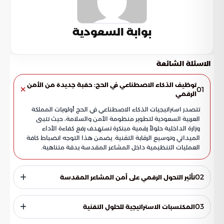
بوابة السعودية
الاسئلة الشائعة
توظيف الذكاء الاصطناعي في الحج: حقبة جديدة من الأمن
01
الرقمي
تتصدر استراتيجيات الذكاء الاصطناعي في الحج أولويات المملكة
العربية السعودية لتطوير منظومة الأمن والسلامة، حيث تتبنى
وزارة الداخلية حلولاً رقمية مبتكرة تستهدف رفع كفاءة الأداء
الميداني وتوسيع الرقابة التقنية. يضمن هذا التوجه انضباط كافة
العمليات التنظيمية داخل المشاعر المقدسة بدقة متناهية.
02
تأثير التحول الرقمي على أمن المشاعر المقدسة
لم يعد دمج التكنولوجيا المتطورة في العمليات الأمنية مجرد
وسيلة إضافية، بل تحول إلى ركيزة جوهرية لإدارة الحشود والتحكم
03
المكتسبات الاستراتيجية للحلول التقنية
في التدفقات البشرية المليونية. تتيح هذه الأنظمة تحديد هويات
المخالفين بدقة، مما يضمن تنفيذ المناسك وفق الخطط
أحدثت التقنيات الرقمية نقلة نوعية في العمل الأمني من خلال عدة