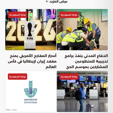
بوابة السعودية
بوابة السعودية
مسؤول: الوضع الصحي للحجاج مستقر
ولم نرصد ما يستدعي العزل
بوابة السعودية
أعجبني
(
0
)
شارك
دقائق القراءة
4
دقيقة
الثلاثاء, 26 مايو
نشر: