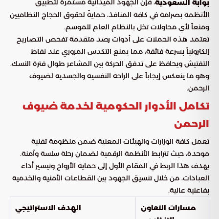
، فإن الجهود الميدانية مستمرة لتطبيق
بوابة السعودية
الأنظمة بصرامة في كافة المنافذ، حمايةً لحقوق الحجاج النظاميين
ومنعاً لأي محاولات تخل بالنظام العام للموسم.
تعتمد هذه الحملات على أدوات رصد متقدمة تفحص التصاريح
إلكترونياً بسرعة فائقة، مما يمنع التكدس المروري عند نقاط
التفتيش ويحافظ على تدفق الحركة بين المشاعر طوال فترة النسك،
وهو ما ينعكس إيجاباً على الراحة النفسية والجسدية لضيوف
الرحمن.
تكامل الأدوار الحكومية لخدمة ضيوف
الرحمن
تعمل كافة الوزارات والهيئات المعنية ضمن منظومة تقنية
موحدة، حيث تترابط الأنظمة الرقمية لضمان رحلة سلسة وآمنة.
يهدف هذا الربط في المقام الأول إلى حماية الأرواح وتيسير أداء
العبادات، من خلال تنسيق الجهود بين القطاعات الأمنية والخدمية
بفاعلية عالية.
مسارات التعاون
الهدف الاستراتيجي