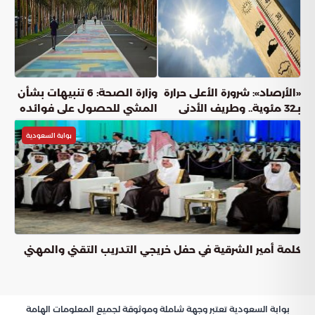
عناوين المقال
برنامج تفطير الصائمين الملكي يعزز التكافل في بنغلاديش
موائد الإفطار تجمع الصائمين في شيتاغونغ ودكا
التكافل الرمضاني في العاصمة دكا
دور المملكة الإنساني والدعوي
و أخيرا وليس آخرا