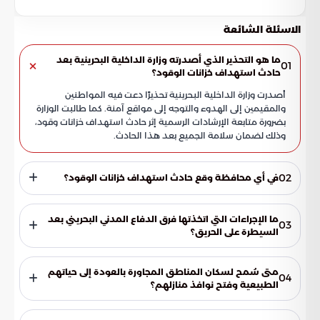
الاسئلة الشائعة
ما هو التحذير الذي أصدرته وزارة الداخلية البحرينية بعد
01
حادث استهداف خزانات الوقود؟
أصدرت وزارة الداخلية البحرينية تحذيرًا دعت فيه المواطنين
والمقيمين إلى الهدوء والتوجه إلى مواقع آمنة. كما طالبت الوزارة
بضرورة متابعة الإرشادات الرسمية إثر حادث استهداف خزانات وقود،
وذلك لضمان سلامة الجميع بعد هذا الحادث.
02
في أي محافظة وقع حادث استهداف خزانات الوقود؟
وقع حادث استهداف خزانات الوقود في محافظة المحرق. وقد
تعاملت معه فرق الدفاع المدني البحريني بنجاح وسيطرت على
ما الإجراءات التي اتخذتها فرق الدفاع المدني البحريني بعد
03
الحريق.
السيطرة على الحريق؟
بعد السيطرة على الحريق الذي نشب إثر استهداف خزانات الوقود،
تجري فرق الدفاع المدني البحريني حاليًا عمليات تبريد للموقع.
متى سُمح لسكان المناطق المجاورة بالعودة إلى حياتهم
04
وتهدف هذه العمليات إلى ضمان السلامة الكاملة للمنطقة
الطبيعية وفتح نوافذ منازلهم؟
المحيطة بالموقع.
أكدت وزارة الداخلية عبر حسابها الرسمي قدرة سكان المناطق