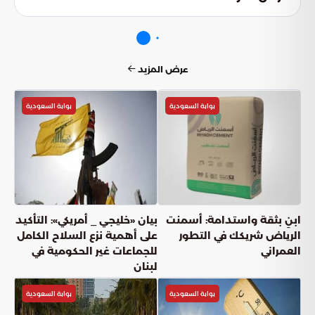
والتزامهم بالتوجيهات الرسمية، مما يعزز من قدرة الاستجابة
الشاملة للطوارئ.
بوابة السعودية
بوابة السعودية
بوابة السعودية
«الشؤون الإسلامية» تنفّذ برنامج خادم
الحرمين لتفطير الصائمين في شيتاغونغ
ودكا ببنغلاديش
بوابة السعودية
أعجبني
(
0
)
شارك
دقائق القراءة
3
دقيقة
الخميس, 12 مارس
نشر: