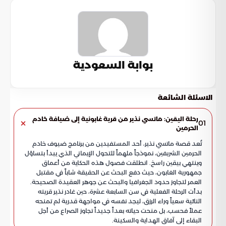
بوابة السعودية
الاسئلة الشائعة
رحلة اليقين: ماتسي نذير من قرية غابونية إلى ضيافة خادم
01
الحرمين
تُعد قصة ماتسي نذير، أحد المستفيدين من برنامج ضيوف خادم
الحرمين الشريفين، نموذجاً ملهماً للتحول الإيماني الذي يبدأ بتساؤل
وينتهي بيقين راسخ. انطلقت فصول هذه الحكاية من أعماق
جمهورية الغابون، حيث دفع البحث عن الحقيقة شاباً في مقتبل
العمر لتجاوز حدود الجغرافيا والبحث عن جوهر العقيدة الصحيحة.
بدأت الرحلة الفعلية في سن السابعة عشرة، حين غادر نذير قريته
النائية سعياً وراء الرزق، ليجد نفسه في مواجهة قدرية لم تمنحه
عملاً فحسب، بل منحت حياته بعداً جديداً تجاوز الصراع من أجل
البقاء إلى آفاق الهداية والسكينة.