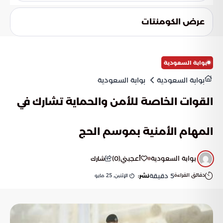
جوهر العقيدة الإسلامية.
الرسالة هي أن الهداية قد تبدأ من مواقف إنسانية بسيطة وأخلاق
رفيعة، وأن العلم الشرعي الرصين هو الحصن الذي يحمي
عرض الكومنتات
المجتمعات. كما تؤكد التجربة على أهمية القدوة الحسنة في تغيير
مسار الأفراد ونشر قيم الاعتدال.
بوابة السعودية
بوابة السعودية
بوابة السعودية
القوات الخاصة للأمن والحماية تشارك في
المهام الأمنية بموسم الحج
بوابة السعودية
أعجبني
(
0
)
شارك
دقائق القراءة
5
دقيقة
الإثنين, 25 مايو
نشر: