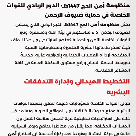
منظومة
: الدور الريادي للقوات
أمن الحج 1447هـ
الخاصة في حماية ضيوف الرحمن
تمثل
الدرع الواقي الذي يضمن
منظومة أمن الحج 1447هـ
لضيوف الرحمن أداء مناسكهم في بيئة آمنة ومستقرة. وتبرز
القوات الخاصة للأمن والحماية كعنصر استراتيجي في هذا الملف،
حيث تسخر طاقاتها البشرية المتميزة ومنظوماتها التقنية
المتقدمة لإدارة العمليات الميدانية باحترافية عالية، مكرسةً
جهودها لخدمة الحجاج ورفع مستوى السكينة العامة في كافة
المشاعر المقدسة.
التخطيط الميداني وإدارة التدفقات
البشرية
تتولى القوات الخاصة مسؤوليات دقيقة تتعلق بضبط التوازنات
البشرية ومنع حدوث الاختناقات في المواقع الحيوية. وتعتمد في
ذلك على استراتيجيات تنظيمية مرنة تضمن سلاسة التنقل بين
المسارات المختلفة، مما يقلل من مخاطر التدافع ويوفر انسيابية
عالية في حركة المشاة، وهو ما يعد ركيزة أساسية في استقرار
أمن