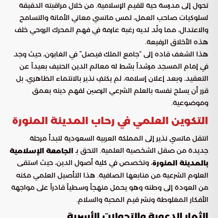
تحول إلى مدرسة حية للقيم الإسلامية. من خلال مراقبته الدقيقة
لسلوكيات صاحب العمل، لمس ماتسي معاني الأمانة والتسامح
والاعتدال، مما ولّد لديه رغبة عارمة في فهم المحرك الروحي خلف
هذه الأخلاق الرفيعة.
هذا الشغف قاده إلى “جامع الملك فيصل” في الغابون، حيث وجد
في إمام المسجد مرشداً بسّط له معالم الدين الحنيف بعيداً عن
التعقيد. وبعد إعلان إسلامه، لم يكتفِ نذير بالانتماء الظاهري، بل
قرر أن يسلح نفسه بالعلم الشرعي الرصين لفهم دينه بعمق
وموضوعية.
التكوين العلمي في رحاب المدينة المنورة
انتقل ماتسي نذير إلى المملكة العربية السعودية لتبدأ مرحلة
جديدة من صقل الشخصية العلمية. التحق بـ
الجامعة الإسلامية
، وتخصص في كلية أصول الدين، حيث استقى
بالمدينة المنورة
العلوم الشرعية من منابعها الصافية. هذا التأصيل العلمي مكنه
من العودة إلى وطنه وهو يحمل منهجاً وسطياً قادراً على مواجهة
الأفكار المغلوطة ونشر قيم المحبة والسلام.
الثمار الدعوية والتحولات الأسرية