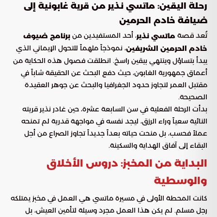
رحلة اليقين: ماتسي نذير من قرية غابونية إلى
ضيافة خادم الحرمين
تُعد قصة
، أحد المستفيدين من
ماتسي نذير
برنامج ضيوف
، نموذجاً ملهماً للتحول الإيماني الذي
خادم الحرمين الشريفين
يبدأ بتساؤل وينتهي بيقين راسخ. انطلقت فصول هذه الحكاية من
أعماق جمهورية الغابون، حيث دفع البحث عن الحقيقة شاباً في
مقتبل العمر لتجاوز حدود الجغرافيا والبحث عن جوهر العقيدة
الصحيحة.
بدأت الرحلة الفعلية في سن السابعة عشرة، حين غادر نذير قريته
النائية سعياً وراء الرزق، ليجد نفسه في مواجهة قدرية لم تمنحه
عملاً فحسب، بل منحت حياته بعداً جديداً تجاوز الصراع من أجل
البقاء إلى آفاق الهداية والسكينة.
البداية من المخبز: دروس الأخلاق
والوسطية
كانت المحطة الأولى في مسيرة ماتسي هي العمل في مخبز يمتلكه
رجل مسلم. لم يكن هذا العمل مجرد وسيلة لتأمين العيش، بل