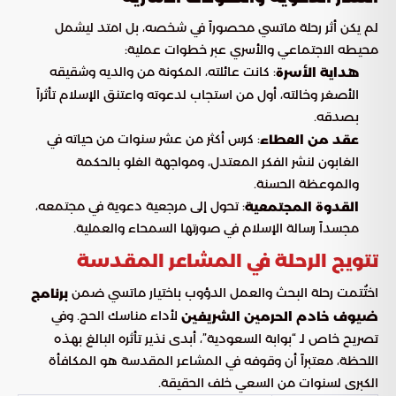
لم يكن أثر رحلة ماتسي محصوراً في شخصه، بل امتد ليشمل
محيطه الاجتماعي والأسري عبر خطوات عملية:
: كانت عائلته، المكونة من والديه وشقيقه
هداية الأسرة
الأصغر وخالته، أول من استجاب لدعوته واعتنق الإسلام تأثراً
بصدقه.
: كرس أكثر من عشر سنوات من حياته في
عقد من العطاء
الغابون لنشر الفكر المعتدل، ومواجهة الغلو بالحكمة
والموعظة الحسنة.
: تحول إلى مرجعية دعوية في مجتمعه،
القدوة المجتمعية
مجسداً رسالة الإسلام في صورتها السمحاء والعملية.
تتويج الرحلة في المشاعر المقدسة
اختُتمت رحلة البحث والعمل الدؤوب باختيار ماتسي ضمن
برنامج
لأداء مناسك الحج. وفي
ضيوف خادم الحرمين الشريفين
تصريح خاص لـ “بوابة السعودية”، أبدى نذير تأثره البالغ بهذه
اللحظة، معتبراً أن وقوفه في المشاعر المقدسة هو المكافأة
الكبرى لسنوات من السعي خلف الحقيقة.