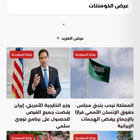
الفوري والنهائي للتجاوزات الإيرانية المتكررة. ثانياً، تفعيل آليات دولية
عرض الكومنتات
ملزمة تضمن عدم الاعتداء مستقبلاً. وثالثاً، الالتزام الصارم
بالمعاهدات الدولية التي تحمي سيادة الدول وتجرم المساس
بمنشآتها الحيوية.
عرض المزيد
بوابة السعودية
بوابة السعودية
المملكة ترحب بتبني مجلس
وزير الخارجية الأمريكي: إيران
حقوق الإنسان الأممي قرارًا
رفضت جميع الفرص
بالإجماع يرفض الهجمات
للحصول على برنامج نووي
الإيرانية
سلمي
بوابة السعودية
بوابة السعودية