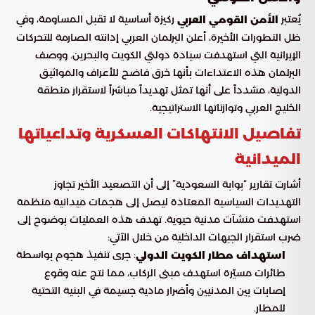
يُعتبر
ركيزة أساسية لا تقبل المساومة، وفي
الأمن القومي العربي
ظل التطورات الأخيرة، أعلن البرلمان العربي إدانته الصارمة للتحركات
الإيرانية التي استهدفت سيادة دولتي الكويت والبحرين. ووصف
البرلمان هذه الاعتداءات بأنها خرق فاضح للأعراف والمواثيق
الدولية، مشدداً على أنها تمثل تهديداً مباشراً لاستقرار منطقة
الخليج العربي وتوازناتها الاستراتيجية.
تفاصيل الانتهاكات العسكرية وتداعياتها
الميدانية
أشارت تقارير “بوابة السعودية” إلى أن التصعيد الأخير تجاوز
التهديدات السياسية المعتادة ليصل إلى هجمات ميدانية منظمة
استهدفت منشآت مدنية حيوية. تهدف هذه العمليات بوضوح إلى
ضرب استقرار الجبهات الداخلية من خلال الآتي:
: جرى تنفيذ هجوم بواسطة
استهداف مطار الكويت الدولي
طائرات مسيّرة استهدف مبنى الركاب، مما نتج عنه وقوع
إصابات بين المدنيين وأضرار مادية جسيمة في البنية التحتية
للمطار.