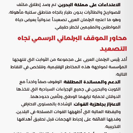
: تم رصد إطلاق مكثف
الاعتداءات على مملكة البحرين
للصواريخ والطائرات بدون طيار باتجاه مناطق سكنية مأهولة،
وهو ما اعتبره البرلمان العربي تصعيداً عدوانياً يعرض حياة
المواطنين والمقيمين لخطر حقيقي.
محاور الموقف البرلماني الرسمي تجاه
التصعيد
أكد رئيس البرلمان العربي على مجموعة من الثوابت التي تنتهجها
المؤسسة لمواجهة هذه المخاطر الإقليمية، وتتلخص في النقاط
التالية:
: الوقوف صفاً واحداً مع
الدعم والمساندة المطلقة
الكويت والبحرين في جميع الإجراءات السيادية التي تتخذها
الدولتان لحماية ترابهما الوطني وتأمين حدودهما.
: الإشادة بالمستوى الاحترافي
الاعتزاز بجاهزية القوات
واليقظة العالية التي أظهرتها القوات المسلحة في البلدين،
وقدرتها الفائقة على إحباط الهجمات قبل تحقيق أهدافها
التخريبية.