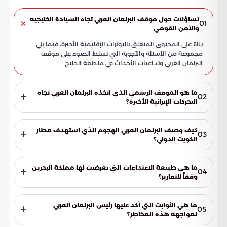
تساؤلات حول موقف البرلمان العربي تجاه السيادة الخليجية
01
والأمن القومي
بناءً على المحتوى المتعلق بالتوترات الإقليمية الأخيرة، فيما يلي
مجموعة من الأسئلة والأجوبة التي تسلط الضوء على موقف
البرلمان العربي وتداعيات الأحداث في منطقة الخليج:
ما هو الموقف الرسمي الذي اتخذه البرلمان العربي تجاه
02
التحركات الإيرانية الأخيرة؟
أعلن البرلمان العربي إدانته الصارمة والقطعية للتحركات الإيرانية
التي استهدفت سيادة دولتي الكويت والبحرين. واعتبر البرلمان هذه
كيف وصف البرلمان العربي الهجوم الذي استهدف مطار
03
التصرفات خرقاً فاضحاً لجميع الأعراف والمواثيق الدولية، مشدداً
الكويت الدولي؟
على أنها تمثل تهديداً مباشراً لأمن واستقرار منطقة الخليج العربي
وصف البرلمان الهجوم الذي نُفذ بواسطة طائرات مسيّرة
وتوازناتها الاستراتيجية.
واستهدف مبنى الركاب في مطار الكويت الدولي بأنه اعتداء سافر
ما هي طبيعة الاعتداءات التي تعرضت لها مملكة البحرين
04
على منشأة مدنية حيوية. وأشار إلى أن هذا العمل نتج عنه إصابات
وفقاً للتقارير؟
بين المدنيين وأضرار مادية جسيمة في البنية التحتية، مما يعكس
تمثلت الاعتداءات على مملكة البحرين في رصد إطلاق مكثف
تصعيداً خطيراً يتجاوز التهديدات السياسية.
للصواريخ والطائرات بدون طيار باتجاه مناطق سكنية مأهولة
ما هي الثوابت التي أكد عليها رئيس البرلمان العربي
05
بالمواطنين والمقيمين. واعتبر البرلمان العربي هذا السلوك تصعيداً
لمواجهة هذه المخاطر؟
عدوانياً يهدف إلى ترويع الآمنين ويعرض حياة الأبرياء لخطر حقيقي