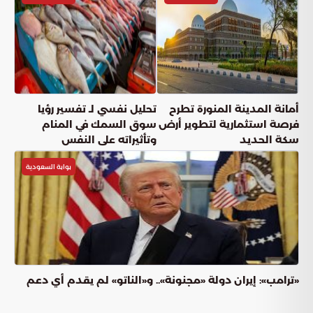
أمانة المدينة المنورة تطرح
تحليل نفسي لـ تفسير رؤيا
فرصة استثمارية لتطوير أرض
سوق السمك في المنام
سكة الحديد
وتأثيراته على النفس
بوابة السعودية
«ترامب»: إيران دولة «مجنونة».. و«الناتو» لم يقدم أي دعم