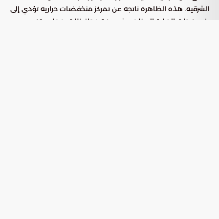
الشرقية. هذه الظاهرة ناتجة عن تمركز منخفضات حرارية تؤدي إلى
رفع درجات الحرارة العظمى في عدة محافظات، مما يستدعي
اتخاذ تدابير استباقية من قبل الأفراد والمؤسسات لتقليل المخاطر
المرتبطة بالإجهاد الحراري ضربات الشمس.
الجدول الزمني والمعدلات المتوقعة
وفقاً للتقارير الميدانية المحدثة، يتوقع أن يبدأ التأثير الفعلي لهذه
الموجة اعتباراً من منتصف الأسبوع، وتتوزع تفاصيل الحالة الجوية
كالتالي:
يوم الأربعاء.
بداية الموجة:
تستمر الكتلة الحارة حتى نهاية يوم الجمعة
مدة التأثير:
المقبل.
تتركز درجات الحرارة العظمى بين 47
المدى الحراري المتوقع:
و50 درجة مئوية في أغلب المحافظات المتأثرة.
إرشادات الوقاية والسلامة خلال ذروة
الارتفاع الحراري