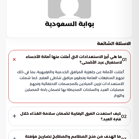
بوابة السعودية
الاسئلة الشائعة
ما هي أبرز الاستعدادات التي أعلنت عنها أمانة الأحساء
01
لاستقبال عيد الأضحى؟
أعلنت الأمانة عن جاهزية المرافق الخدمية والترفيهية، بما في ذلك
تجهيز المنتزهات العامة وتطوير مرافق شاطئ العقير. كما شملت
الاستعدادات تزيين الميادين بالمجسمات الاحتفالية وتجهيز
مصليات العيد والساحات المحيطة بها لضمان راحة المصلين
والزوار.
كيف استعدت الفرق الرقابية لضمان سلامة الغذاء خلال
02
فترة العيد؟
رفعت الفرق الرقابية درجة تأهبها عبر تكثيف الجولات التفتيشية على
الأسواق والمنشآت الغذائية ذات الطلب المرتفع. وركزت هذه
ما الهدف من منح المطاعم والمطابخ تصاريح مؤقتة