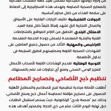
من وتيرة جولاتها الميدانية لضمان تقيد كافة المنشآت الغذائية
بالمعايير الصحية الصارمة. وتهدف هذه الاستراتيجية إلى الحفاظ
على سلامة الغذاء من خلال محاور أساسية:
: تكثيف الزيارات الرقابية على الأسواق
الجولات التفتيشية
والمحال التجارية التي تشهد إقبالاً كثيفاً خلال فترة العيد.
: التحقق من التزام المواقع بالاشتراطات
الامتثال البلدي
الفنية والبلدية المعتمدة لضمان جودة الخدمة المقدمة.
: التأكد من حصول جميع العاملين على
التراخيص والمهنية
الشهادات الصحية اللازمة وممارستهم للطرق السليمة في
تداول الأطعمة.
: تقديم الإرشادات اللازمة لأصحاب الأعمال
التوعية الوقائية
لتعزيز الوعي الصحي ومنع أي تجاوزات قد تضر بالمستهلك.
تنظيم ذبح الأضاحي وتصاريح المطاعم
أطلقت الأمانة مبادرة تنظيمية تتيح للمطاعم والمطابخ الأهلية
الحصول على تصاريح مؤقتة لممارسة أعمال ذبح وسلخ الأضاحي،
وذلك عبر “منصة بلدي” الإلكترونية، حيث يستمر استقبال الطلبات
حتى نهاية اليوم الثالث عشر من ذي الحجة. وتتمحور أهداف هذه