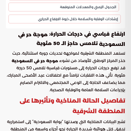
الجدول الزمني والمعدلات المتوقعة
إرشادات الوقاية والسلامة خلال ذروة الارتفاع الحراري
ارتفاع قياسي في درجات الحرارة:
موجة حر في
تلامس حاجز الـ 50 مئوية
السعودية
تستعد المنطقة الشرقية لمواجهة تحديات جوية استثنائية، حيث
حذر المركز الوطني للأرصاد من نشوء
موجة حر في السعودية
قد ترفع درجات الحرارة إلى مستويات قياسية تلامس 50 درجة
مئوية. تأتي هذه التقلبات تزامناً مع احتفالات عيد الأضحى المبارك،
مما يضاعف الحاجة إلى الوعي المجتمعي والالتزام الصارم
بإجراءات السلامة العامة والوقاية الصحية.
تفاصيل الحالة المناخية وتأثيرها على
المنطقة الشرقية
تشير البيانات المناخية التي رصدتها “بوابة السعودية” إلى استمرارية
تدفق كتل هوائية شديدة الحرارة نحو أجزاء واسعة من المنطقة