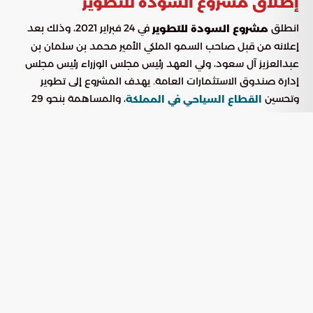
إطلاق مشروع السودة للتطوير
انطلق
في 24 فبراير 2021، وذلك بعد
مشروع السودة للتطوير
إعلانه من قبل صاحب السمو الملكي الأمير محمد بن سلمان بن
عبدالعزيز آل سعود، ولي العهد رئيس مجلس الوزراء رئيس مجلس
إدارة صندوق الاستثمارات العامة. يهدف المشروع إلى تطوير
وتحسين
، والمساهمة بنحو 29
القطاع السياحي في المملكة
مليار ريال سعودي في الناتج المحلي بحلول عام 2030. هذا الإعلان
يمثل نقطة تحول في جهود المملكة لتنويع اقتصادها وتعزيز
مكانتها كوجهة سياحية عالمية.
أهداف مشروع السودة للتطوير
يهدف
إلى توفير مجموعة واسعة من
مشروع السودة للتطوير
الفرص الاستثمارية على المستويين المحلي والدولي، وبناء شراكات
استراتيجية مع القطاعين العام والخاص لإنشاء بنية تحتية سياحية
مستدامة تلبي احتياجات المنطقة وزوارها. يولي المشروع اهتمامًا
خاصًا لتطوير البيئة والطبيعة والحفاظ عليهما، من خلال تنفيذ
عمليات التطوير وفقًا لكود التخطيط الحضري، وتحقيق المشاريع
التي تضمن جذب أكثر من مليوني زائر سنويًا بحلول عام 2030.