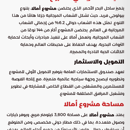
يتميز ساحل البحر الأحمر، الذي يحتضن
، بتنوع
مشروع أمالا
بيولوجي فريد، حيث تشكل الشعاب المرجانية جزءًا هامًا من هذا
التنوع. تمثل هذه الشعاب حوالي 6.2% من إجمالي الشعاب
المرجانية في العالم. يحتضن المشروع أكثر من 144 نوعًا من
الشعاب المرجانية، وتعمل أمالا على تنفيذ مبادرات وأبحاث لحماية
الثروات البحرية، بهدف الحفاظ على محيطات العالم وحماية
الكائنات الحية النادرة والمميزة.
التمويل والاستثمار
تعهد صندوق الاستثمارات العامة بتوفير التمويل الأولي للمشروع
وتطويره ليصبح وجهة سياحية عالمية متميزة، مع إتاحة الفرصة
للمستثمرين والمشغلين من القطاع الخاص للمشاركة في تطوير
وتشغيل المرافق المختلفة للمشروع.
مساحة مشروع أمالا
يمتد
على مساحة 3,800 كيلومتر مربع، ويوفر خيارات
مشروع أمالا
وصول متعددة، بما في ذلك مطار دولي مخصص، ومن المتوقع
أن يستقطب حوالي مليون زائر سنويًا من جميع أنحاء العالم. يهدف