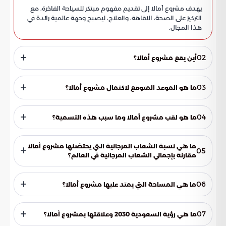
يهدف مشروع أمالا إلى تقديم مفهوم مبتكر للسياحة الفاخرة، مع
التركيز على الصحة، النقاهة، والعلاج، ليصبح وجهة عالمية رائدة في
هذا المجال.
02
أين يقع مشروع أمالا؟
يقع مشروع أمالا في منطقة تبوك على امتداد ساحل البحر الأحمر،
داخل حدود محمية الأمير محمد بن سلمان الطبيعية في شمال
03
ما هو الموعد المتوقع لاكتمال مشروع أمالا؟
غرب المملكة العربية السعودية.
من المتوقع أن يكتمل مشروع أمالا بحلول عام 2027.
04
ما هو لقب مشروع أمالا وما سبب هذه التسمية؟
يُطلق على مشروع أمالا لقب ريفيرا الشرق الأوسط، وذلك لتشابهه
مع الريفيرا الفرنسية في المناخ المعتدل المطل على البحر الأبيض
ما هي نسبة الشعاب المرجانية التي يحتضنها مشروع أمالا
05
المتوسط، بالإضافة إلى الهدوء والطبيعة الجبلية والمواقع
مقارنة بإجمالي الشعاب المرجانية في العالم؟
البحرية البكر.
يحتضن مشروع أمالا حوالي 6.2% من إجمالي الشعاب المرجانية في
العالم.
06
ما هي المساحة التي يمتد عليها مشروع أمالا؟
يمتد مشروع أمالا على مساحة 3,800 كيلومتر مربع.
07
ما هي رؤية السعودية 2030 وعلاقتها بمشروع أمالا؟