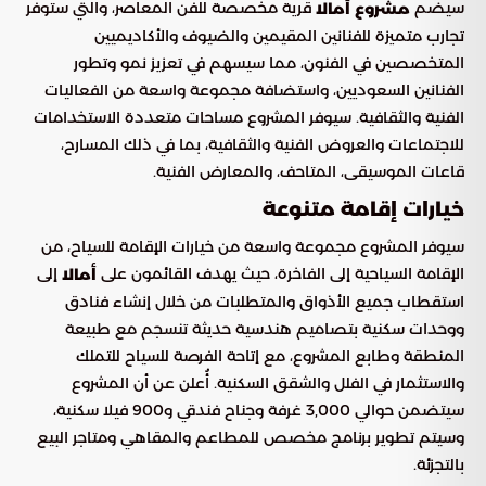
سيضم
قرية مخصصة للفن المعاصر، والتي ستوفر
مشروع أمالا
تجارب متميزة للفنانين المقيمين والضيوف والأكاديميين
المتخصصين في الفنون، مما سيسهم في تعزيز نمو وتطور
الفنانين السعوديين، واستضافة مجموعة واسعة من الفعاليات
الفنية والثقافية. سيوفر المشروع مساحات متعددة الاستخدامات
للاجتماعات والعروض الفنية والثقافية، بما في ذلك المسارح،
قاعات الموسيقى، المتاحف، والمعارض الفنية.
خيارات إقامة متنوعة
سيوفر المشروع مجموعة واسعة من خيارات الإقامة للسياح، من
الإقامة السياحية إلى الفاخرة، حيث يهدف القائمون على
إلى
أمالا
استقطاب جميع الأذواق والمتطلبات من خلال إنشاء فنادق
ووحدات سكنية بتصاميم هندسية حديثة تنسجم مع طبيعة
المنطقة وطابع المشروع، مع إتاحة الفرصة للسياح للتملك
والاستثمار في الفلل والشقق السكنية. أُعلن عن أن المشروع
سيتضمن حوالي 3,000 غرفة وجناح فندقي و900 فيلا سكنية،
وسيتم تطوير برنامج مخصص للمطاعم والمقاهي ومتاجر البيع
بالتجزئة.