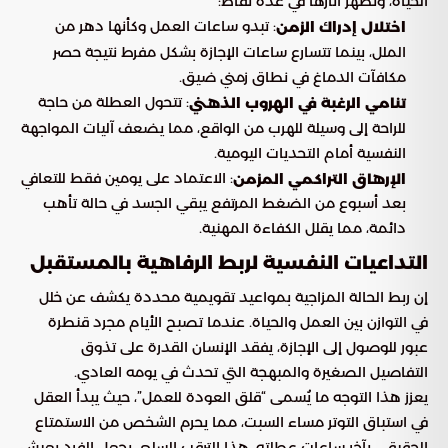
الحياة، وتظهر آثارها في عدة نقاط:
: تبدو ساعات العمل وكأنها دهر من
اختلال إدراك الزمن
الملل، بينما تتسارع ساعات الإجازة بشكل مفرط نتيجة حصر
مكافآت الدماغ في نطاق زمني ضيق.
: تتحول العطلة من حاجة
تنامي الرغبة في الهروب الذهني
للراحة إلى وسيلة للهرب من الواقع، مما يضعف آليات المواجهة
النفسية أمام التحديات اليومية.
: الاعتماد على يومين فقط للتعافي
الإرهاق التراكمي المزمن
بعد أسبوع من الضغط المرتفع يبقي الجسد في حالة تأهب
دائمة، مما يقلل الكفاءة المهنية.
التداعيات النفسية لربط الرفاهية بالمستقبل
إن ربط الحالة المزاجية بمواعيد تقويمية محددة يكشف عن خلل
في التوازن بين العمل والحياة. عندما تصبح الأيام مجرد قنطرة
عبور للوصول إلى الإجازة، يفقد الإنسان القدرة على تذوق
التفاصيل الصغيرة والمبهجة التي تحدث في يومه العادي.
يعزز هذا التوجه ما يُسمى “قلق العودة للعمل”، حيث يبدأ العقل
في استباق التوتر مساء السبت، مما يحرم الشخص من الاستمتاع
الحقيقي بآخر ساعات عطلته. هذا الترقب السلبي يجعل الفرد يعيش