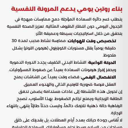
بناء روتين يومي يدعم المرونة النفسية
يتطلب كسر دائرة السعادة المؤجلة دمج ممارسات مبهجة في
الجدول اليومي دون انتظار الظروف المثالية. تعزيز الصحة النفسية
يتحقق من خلال استراتيجيات بسيطة وعميقة الأثر:
: ممارسة نشاط محبب لمدة 30
تخصيص وقت للهوايات
دقيقة يومياً يقلل مستويات الكورتيزول (هرمون التوتر) بشكل
ملحوظ.
: النشاط البدني الخفيف يجدد الدورة الدموية
الحركة الواعية
ويحفز إفراز هرمونات السعادة بعيداً عن ضغوط المسؤوليات.
: قضاء وقت بعيداً عن الشاشات يمنح
الانفصال الرقمي
العقل فرصة ضرورية للترميم الذاتي والهدوء العميق.
إن تحويل هذه الأنشطة إلى عادات مستدامة يضمن تدفق
الطاقة الإيجابية ويمنع تراكم الضغوط. بهذا الأسلوب، تصبح
الرفاهية حالة ذهنية تلازمك دائماً، وليست حدثاً طارئاً ينتهي بانتهاء
الإجازة.
لا تُقاس جودة حياتك بعدد أيام العطلات، بل بقدرتك على خلق
مساحات من السلام وسط زحام مسؤولياتك. السعادة الحقيقية