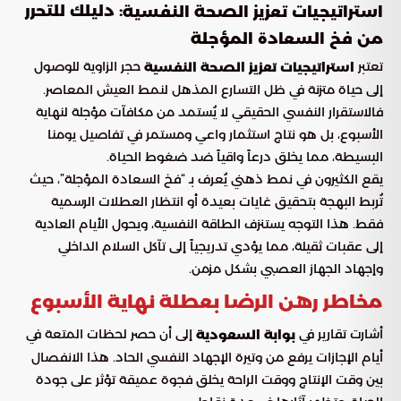
: دليلك للتحرر
استراتيجيات تعزيز الصحة النفسية
من فخ السعادة المؤجلة
تعتبر
حجر الزاوية للوصول
استراتيجيات تعزيز الصحة النفسية
إلى حياة متزنة في ظل التسارع المذهل لنمط العيش المعاصر.
فالاستقرار النفسي الحقيقي لا يُستمد من مكافآت مؤجلة لنهاية
الأسبوع، بل هو نتاج استثمار واعي ومستمر في تفاصيل يومنا
البسيطة، مما يخلق درعاً واقياً ضد ضغوط الحياة.
يقع الكثيرون في نمط ذهني يُعرف بـ “فخ السعادة المؤجلة”، حيث
تُربط البهجة بتحقيق غايات بعيدة أو انتظار العطلات الرسمية
فقط. هذا التوجه يستنزف الطاقة النفسية، ويحول الأيام العادية
إلى عقبات ثقيلة، مما يؤدي تدريجياً إلى تآكل السلام الداخلي
وإجهاد الجهاز العصبي بشكل مزمن.
مخاطر رهن الرضا بعطلة نهاية الأسبوع
أشارت تقارير في
إلى أن حصر لحظات المتعة في
بوابة السعودية
أيام الإجازات يرفع من وتيرة الإجهاد النفسي الحاد. هذا الانفصال
بين وقت الإنتاج ووقت الراحة يخلق فجوة عميقة تؤثر على جودة