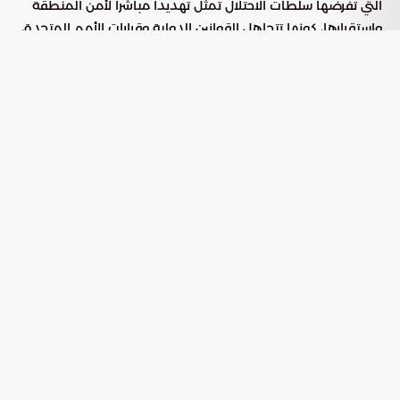
التي تفرضها سلطات الاحتلال تمثل تهديداً مباشراً لأمن المنطقة
واستقرارها، كونها تتجاهل القوانين الدولية وقرارات الأمم المتحدة،
مما يقوض فرص الوصول إلى سلام عادل ومستدام.
الآليات التنفيذية لحماية المدنيين ومعالجة
الأزمة
نتيجة لتدهور الأوضاع الإنسانية في قطاع غزة، طورت الدبلوماسية
السعودية مسارات عملية تتجاوز مجرد التنديد، وتركز على تحقيق
نتائج ملموسة عبر ثلاثة محاور أساسية:
حشد الجهود الدولية لفرض
الضغط السياسي المكثف:
وقف فوري لإطلاق النار وحماية البنى التحتية من التدمير
الممنهج.
المطالبة بآليات حماية صارمة تضمن
تفعيل الرقابة الدولية:
سلامة المدنيين وتضع حداً للانتهاكات المتكررة ضد المنشآت
الحيوية.
الوقوف بصرامة ضد تصفية القضية،
حماية حل الدولتين:
مع التأكيد على أن الوضع القانوني والتاريخي للقدس الشريف
يمثل خطاً أحمر لا يقبل التفاوض.