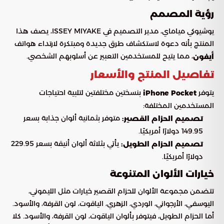
رؤية المصمم
يوشيوكي مياماي، مدير التصميم في ISSEY MIYAKE، يصف هذا
المنتج بأنه دعوة لاستكشاف طرق جديدة ومبتكرة لارتداء هواتف
، مما يتيح للمستخدمين التعبير عن أسلوبهم الشخصي.
أيفون
تفاصيل المنتج والأسعار
يتوفر
بنسختين مختلفتين لتلبية احتياجات
iPhone Pocket
المستخدمين المختلفة:
متوفر بثمانية ألوان جذابة بسعر
تصميم الحزام القصير:
149.95 دولارًا أمريكيًا.
يأتي بثلاثة ألوان أنيقة بسعر 229.95
تصميم الحزام الطويل:
دولارًا أمريكيًا.
خيارات الألوان المتنوعة
تتضمن مجموعة الألوان للحزام القصير خيارات مثل الليموني،
اليوسفي، الأرجواني، الوردي، الزهري، الياقوت، لون القرفة، والأسود.
أما الحزام الطويل، فيتوفر بألوان الياقوت، لون القرفة، والأسود. كلا