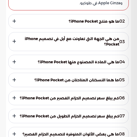
وApple Ginza في طوكيو.
02
ما هو منتج iPhone Pocket؟
إكسسوار منسوج بتقنية ثلاثية الأبعاد بإصدار محدود، تم تصميمه
بالتعاون بين أبل و ISSEY MIYAKE لحمل هواتف أيفون، سماعات
من هي الجهة التي تعاونت مع أبل في تصميم iPhone
03
AirPods، وغيرها من المستلزمات اليومية.
Pocket؟
دار الأزياء اليابانية ISSEY MIYAKE.
04
ما هي المادة المصنوع منها iPhone Pocket؟
مصنوع من نسيج مرن مضلع.
05
ما هما النسختان المتاحتان من iPhone Pocket؟
تصميم الحزام القصير بثمانية ألوان، وتصميم الحزام الطويل بثلاثة
ألوان.
06
كم يبلغ سعر تصميم الحزام القصير من iPhone Pocket؟
149.95 دولاراً أميركياً.
07
كم يبلغ سعر تصميم الحزام الطويل من iPhone Pocket؟
229.95 دولاراً أميركياً.
08
ما هي بعض الألوان المتوفرة لتصميم الحزام القصير؟