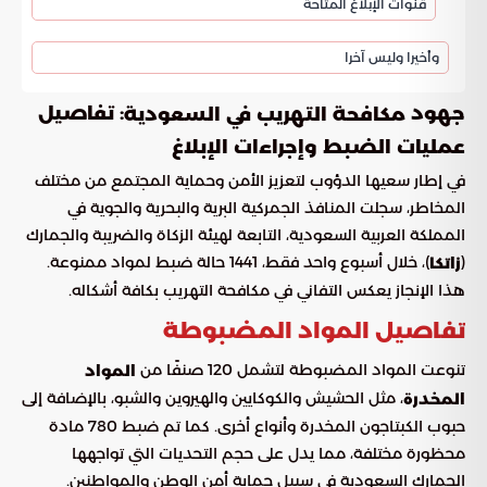
قنوات الإبلاغ المتاحة
وأخيرا وليس آخرا
جهود
: تفاصيل
مكافحة التهريب في السعودية
عمليات الضبط وإجراءات الإبلاغ
في إطار سعيها الدؤوب لتعزيز الأمن وحماية المجتمع من مختلف
المخاطر، سجلت المنافذ الجمركية البرية والبحرية والجوية في
المملكة العربية السعودية، التابعة لهيئة الزكاة والضريبة والجمارك
(
)، خلال أسبوع واحد فقط، 1441 حالة ضبط لمواد ممنوعة.
زاتكا
هذا الإنجاز يعكس التفاني في مكافحة التهريب بكافة أشكاله.
تفاصيل المواد المضبوطة
تنوعت المواد المضبوطة لتشمل 120 صنفًا من
المواد
، مثل الحشيش والكوكايين والهيروين والشبو، بالإضافة إلى
المخدرة
حبوب الكبتاجون المخدرة وأنواع أخرى. كما تم ضبط 780 مادة
محظورة مختلفة، مما يدل على حجم التحديات التي تواجهها
الجمارك السعودية في سبيل حماية أمن الوطن والمواطنين.