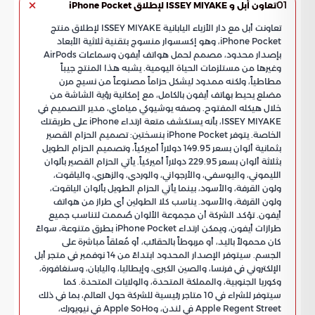
01
تعاون أبل و ISSEY MIYAKE لإطلاق iPhone Pocket
تعاونت أبل مع دار الأزياء اليابانية ISSEY MIYAKE لإطلاق منتج
iPhone Pocket، وهو إكسسوار منسوج بتقنية ثلاثية الأبعاد
بإصدار محدود، مصمم لحمل هواتف أيفون وسماعات AirPods
وغيرها من مستلزمات الحياة اليومية. يشبه هذا المنتج جيباً
مطاطياً، ولكنه ممدود ليشكل حزاماً مصنوعاً من نسيج مرن
مضلع يحيط بهاتف أيفون بالكامل، مع إمكانية رؤية الشاشة من
خلال هيكله المفتوح. وصفه يوشيوكي مياماي، مدير التصميم في
ISSEY MIYAKE، بأنه يستكشف متعة ارتداء iPhone على طريقتك
الخاصة. يتوفر iPhone Pocket بنسختين: تصميم الحزام القصير
بثمانية ألوان بسعر 149.95 دولاراً أميركياً، وتصميم الحزام الطويل
بثلاثة ألوان بسعر 229.95 دولاراً أميركياً. يأتي الحزام القصير بألوان
الليموني، واليوسفي، والأرجواني، والوردي، والزهري، والياقوت،
ولون القرفة، والأسود، بينما يأتي الحزام الطويل بألوان الياقوت،
ولون القرفة، والأسود. يناسب كلا الطولين أي طراز من هواتف
أيفون. تؤكد الشركة أن مجموعة الألوان صُممت لتناسب جميع
طرازات أيفون، ويمكن ارتداء iPhone Pocket بطرق متنوعة، سواءً
كان محمولاً باليد، أو مربوطاً بالحقائب، أو مُعلقاً مباشرة على
الجسم. سيتوفر الإصدار المحدود ابتداءً من 14 نوفمبر في متجر أبل
الإلكتروني في فرنسا، والصين الكبرى، وإيطاليا، واليابان، وسنغافورة،
وكوريا الجنوبية، والمملكة المتحدة، والولايات المتحدة. كما
سيتوفر للشراء في 10 متاجر رئيسية للشركة حول العالم، بما في ذلك
Apple Regent Street في لندن، وApple SoHo في نيويورك،