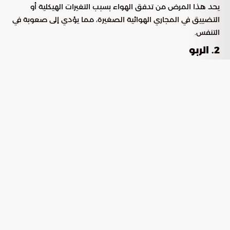
يحد هذا المرض من تدفق الهواء بسبب التغيرات الهيكلية أو
التضييق في المجاري الهوائية الصغيرة، مما يؤدي إلى صعوبة في
التنفس.
2. الربو
يتسبب
في شكاوى من ضيق الصدر والسعال وضيق
مرض الربو
التنفس نتيجة الاستجابة المفرطة للممرات الهوائية للمحفزات
المختلفة.
ثانياً: أمراض القلب والأوعية الدموية
هي مجموعة
أمراض القلب والأوعية الدموية المزمنة
معقدة من الاضطرابات التي تصيب قلب الإنسان وأوعيته الدموية.
هذه الأمراض مسؤولة عن 17 مليون حالة وفاة حول العالم،
وتشمل أمراض الشرايين التاجية التي تسبب نوبات قلبية، وفشل
القلب الناتج عن عدم قدرة القلب على ضخ كمية كافية من الدم،
وأمراض الصمامات القلبية التي تؤثر في كفاءة ضخ الدم، وأمراض
الشرايين الطرفية التي تقلل من تدفق الدم للأطراف. بالإضافة إلى
ذلك، ارتفاع ضغط الدم المستمر والسكتات الدماغية الناتجة عن