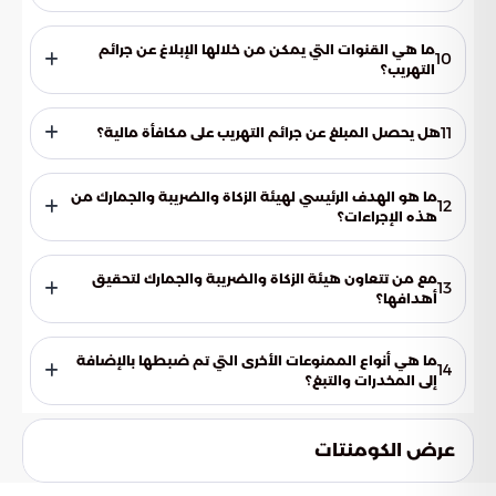
2248 صنفًا.
ما هي القنوات التي يمكن من خلالها الإبلاغ عن جرائم
10
التهريب؟
عبر الرقم 1910، أو البريد الإلكتروني [email protected]، أو الرقم
الدولي 009661910.
11
هل يحصل المبلغ عن جرائم التهريب على مكافأة مالية؟
نعم، في حال صحة معلومات البلاغ.
ما هو الهدف الرئيسي لهيئة الزكاة والضريبة والجمارك من
12
هذه الإجراءات؟
تحقيق أمن المجتمع وحمايته.
مع من تتعاون هيئة الزكاة والضريبة والجمارك لتحقيق
13
أهدافها؟
مع جميع الشركاء من الجهات ذات العلاقة.
ما هي أنواع الممنوعات الأخرى التي تم ضبطها بالإضافة
14
إلى المخدرات والتبغ؟
المبالغ المالية والأسلحة ومستلزماتها.
عرض الكومنتات