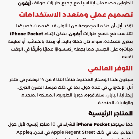
الطولين مصممان ليتناسبا مع جميع طرازات هواتف
.
أيفون
تصميم عملي ومتعدد الاستخدامات
تؤكد أبل أن هذه المجموعة من الألوان قد صُممت خصيصًا
لتتناسب مع جميع طرازات
. يمكن ارتداء
أيفون
iPhone Pocket
بطرق متعددة، سواء كان حمله باليد، أو ربطه بالحقائب، أو تعليقه
مباشرة على الجسم، مما يجعله إكسسوارًا عمليًا وأنيقًا في الوقت
نفسه.
التوفر العالمي
سيكون هذا الإصدار المحدود متاحًا ابتداءً من 14 نوفمبر في متجر
أبل الإلكتروني في عدة دول، بما في ذلك فرنسا، الصين الكبرى،
إيطاليا، اليابان، سنغافورة، كوريا الجنوبية، المملكة المتحدة،
والولايات المتحدة.
المتاجر الرئيسية
كما سيتوفر
للشراء في 10 متاجر رئيسية لأبل حول
iPhone Pocket
العالم، بما في ذلك Apple Regent Street في لندن، وApple