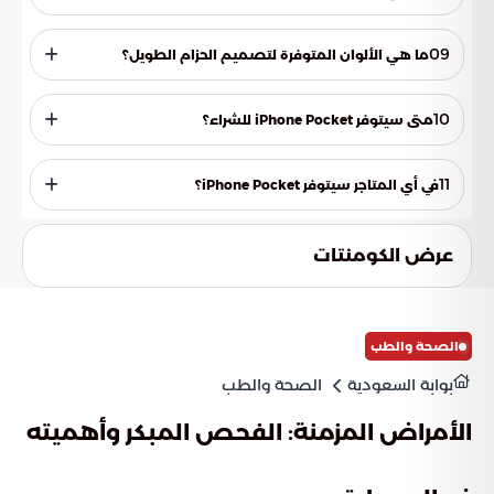
الليموني، اليوسفي، الأرجواني، الوردي، الزهري، الياقوت، لون القرفة،
والأسود.
09
ما هي الألوان المتوفرة لتصميم الحزام الطويل؟
الياقوت، لون القرفة، والأسود.
10
متى سيتوفر iPhone Pocket للشراء؟
ابتداءً من 14 نوفمبر.
11
في أي المتاجر سيتوفر iPhone Pocket؟
في متجر أبل الإلكتروني في فرنسا، الصين الكبرى، إيطاليا، اليابان،
سنغافورة، كوريا الجنوبية، المملكة المتحدة، والولايات المتحدة،
عرض الكومنتات
بالإضافة إلى 10 متاجر رئيسية حول العالم مثل Apple Regent
Street في لندن وApple SoHo في نيويورك وApple Ginza في
طوكيو.
الصحة والطب
بوابة السعودية
الصحة والطب
الأمراض المزمنة: الفحص المبكر وأهميته