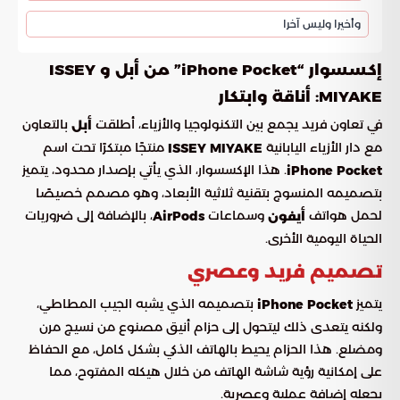
وأخيرا وليس آخرا
إكسسوار “iPhone Pocket” من أبل و ISSEY
MIYAKE: أناقة وابتكار
في تعاون فريد يجمع بين التكنولوجيا والأزياء، أطلقت
بالتعاون
أبل
مع دار الأزياء اليابانية
منتجًا مبتكرًا تحت اسم
ISSEY MIYAKE
. هذا الإكسسوار، الذي يأتي بإصدار محدود، يتميز
iPhone Pocket
بتصميمه المنسوج بتقنية ثلاثية الأبعاد، وهو مصمم خصيصًا
لحمل هواتف
وسماعات
، بالإضافة إلى ضروريات
أيفون
AirPods
الحياة اليومية الأخرى.
تصميم فريد وعصري
يتميز
بتصميمه الذي يشبه الجيب المطاطي،
iPhone Pocket
ولكنه يتعدى ذلك ليتحول إلى حزام أنيق مصنوع من نسيج مرن
ومضلع. هذا الحزام يحيط بالهاتف الذكي بشكل كامل، مع الحفاظ
على إمكانية رؤية شاشة الهاتف من خلال هيكله المفتوح، مما
يجعله إضافة عملية وعصرية.