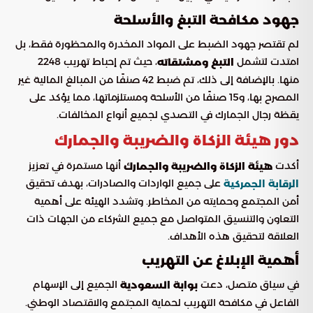
جهود مكافحة التبغ والأسلحة
لم تقتصر جهود الضبط على المواد المخدرة والمحظورة فقط، بل
امتدت لتشمل
، حيث تم إحباط تهريب 2248
التبغ ومشتقاته
منها. بالإضافة إلى ذلك، تم ضبط 42 صنفًا من المبالغ المالية غير
المصرح بها، و15 صنفًا من الأسلحة ومستلزماتها، مما يؤكد على
يقظة رجال الجمارك في التصدي لجميع أنواع المخالفات.
دور هيئة الزكاة والضريبة والجمارك
أكدت
أنها مستمرة في تعزيز
هيئة الزكاة والضريبة والجمارك
على جميع الواردات والصادرات، بهدف تحقيق
الرقابة الجمركية
أمن المجتمع وحمايته من المخاطر. وتشدد الهيئة على أهمية
التعاون والتنسيق المتواصل مع جميع الشركاء من الجهات ذات
العلاقة لتحقيق هذه الأهداف.
أهمية الإبلاغ عن التهريب
في سياق متصل، دعت
الجميع إلى الإسهام
بوابة السعودية
الفاعل في مكافحة التهريب لحماية المجتمع والاقتصاد الوطني.