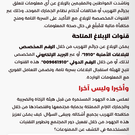
وناشدت المواطنين والمقيمين بالإبلاغ عن أي معلومات تتعلق
بجرائم التهريب أو مخالفات أحكام نظام الجمارك الموحد، وذلك عبر
القنوات المخصصة للإبلاغ، مع التأكيد على السرية التامة ومنح
مكافأة مالية للمُبلّغ في حال صحة المعلومات.
قنوات الإبلاغ المتاحة
يمكن الإبلاغ عن جرائم التهريب من خلال
الرقم المخصص
، أو عبر
المخصص
للبلاغات الأمنية “1910”
البريد الإلكتروني
لذلك، أو من خلال
. هذه القنوات
الرقم الدولي “009661910”
تتيح للهيئة استقبال البلاغات بسرية تامة، وتضمن التعامل الفوري
مع المعلومات الواردة.
وأخيرا وليس آخرا
تعكس هذه الجهود المستمرة من قبل هيئة الزكاة والضريبة
والجمارك التزام المملكة بحماية مجتمعها واقتصادها من خلال
مكافحة التهريب بجميع أشكاله. ويبقى السؤال: كيف يمكن تعزيز
هذه الجهود من خلال تفعيل دور المجتمع وتطوير التقنيات
المستخدمة في الكشف عن الممنوعات؟