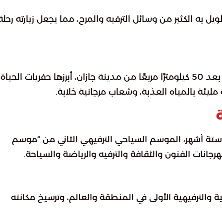
به الكثير من وسائل الترفيه والمرح، مما يجعل زيارته رحلة
وهي ليست جزيرة واحدة بل تتكون من 84 جزيرة على بعد 50 كيلومترًا مربعًا من مدينة جازان، أبرزها حفريات الحياة
ليئة بالمياه العذبة، وشعاب مرجانية خلابة.
و ستة أشهر، الموسم السياحي الترفيهي الثاني من “موسم
نات الفنون والثقافة والترفيه والرياضة والسياحة.
الترفيهية الأولى في المنطقة والعالم، وترسيخ مكانته