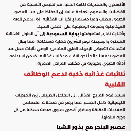
الأكسجين والمغذيات لكافة الخلايا، مع تخليص الأنسجة من
الفضلات والسموم بكفاءة عالية. إن الحفاظ على هذا العضو
الحيوي يتطلب وعياً مستمراً بالخيارات الغذائية التي تدعم قوته
الميكانيكية ومرونته الوظيفية على المدى البعيد.
وأشارت تقارير استعرضتها
إلى أن الحلول الغذائية
بوابة السعودية
المبتكرة والبسيطة توفر للشرايين حماية مستدامة، مما يقلل
احتمالات التعرض للإجهاد القلبي المفاجئ. الوعي بآليات عمل هذا
العضو يدفعنا دائماً نحو انتقاء مدخلات غذائية تضمن استدامة
أدائه الحيوي وحيويته في مختلف المراحل العمرية.
ثنائيات غذائية ذكية لدعم الوظائف
القلبية
تستند قوة المزيج الغذائي إلى التفاعل الطبيعي بين المركبات
الكيميائية داخل الجسم، مما يرفع من معدلات امتصاص
المغذيات الدقيقة ويحقق أقصى جدوى صحية ممكنة من كل
وجبة نتناولها.
عصير البنجر مع بذور الشيا