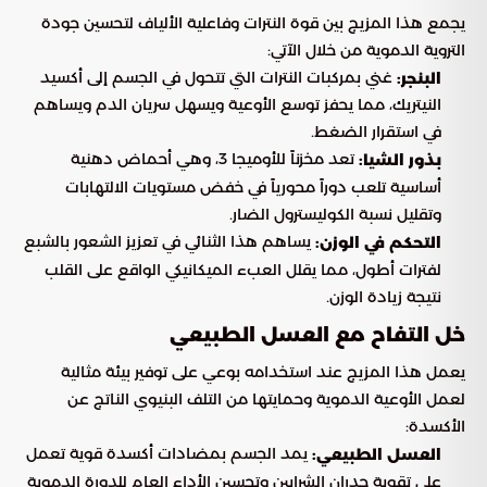
يجمع هذا المزيج بين قوة النترات وفاعلية الألياف لتحسين جودة
التروية الدموية من خلال الآتي:
غني بمركبات النترات التي تتحول في الجسم إلى أكسيد
البنجر:
النيتريك، مما يحفز توسع الأوعية ويسهل سريان الدم ويساهم
في استقرار الضغط.
تعد مخزناً للأوميجا 3، وهي أحماض دهنية
بذور الشيا:
أساسية تلعب دوراً محورياً في خفض مستويات الالتهابات
وتقليل نسبة الكوليسترول الضار.
يساهم هذا الثنائي في تعزيز الشعور بالشبع
التحكم في الوزن:
لفترات أطول، مما يقلل العبء الميكانيكي الواقع على القلب
نتيجة زيادة الوزن.
خل التفاح مع العسل الطبيعي
يعمل هذا المزيج عند استخدامه بوعي على توفير بيئة مثالية
لعمل الأوعية الدموية وحمايتها من التلف البنيوي الناتج عن
الأكسدة:
يمد الجسم بمضادات أكسدة قوية تعمل
العسل الطبيعي:
على تقوية جدران الشرايين وتحسين الأداء العام للدورة الدموية