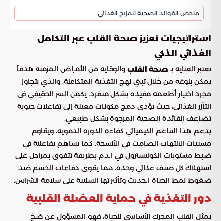
ملخص الفوائد الصحية للمزيج الغذائي
استراتيجيات تعزيز صحة القلب عبر التكامل
الغذائي الذكي
تعتبر العناية بـ
والوقاية من الأمراض المزمنة هدفاً
صحة القلب
يمكن بلوغه من خلال تبني نهج التغذية المتكاملة، والذي يتجاوز
مجرد اختيار أطعمة مفيدة بشكل منفرد. يكمن السر الحقيقي في
التآزر الغذائي، حيث يؤدي دمج مكونات معينة إلى تفاعلات حيوية
تضاعف الفائدة الصحية المرجوة بشكل طبيعي.
يدعم هذا التناغم الكيميائي كفاءة الدورة الدموية، ويقاوم
مسببات الالتهاب الصامت في الأنسجة. كما يساهم بفاعلية في
ضبط مستويات الكوليسترول في الدم بطريقة تتفوق بمراحل على
استهلاك كل صنف غذائي وحده، مما يقوي دفاعات الجسم ضد
ضغوط نمط الحياة الحديث وتأثيراتها السلبية على سلامة الشرايين.
دور التغذية في حماية العضلة القلبية
يمثل القلب المحرك الأساسي للحياة، فهو المسؤول عن ضخ