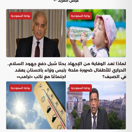
عرض المزيد
بوابة السعودية
بوابة السعودية
لماذا تعد الوقاية من الإجهاد
بحثا سُبل دفع جهود السلام..
الحراري للأطفال ضرورة ملحة
رئيس وزراء باكستان يعقد
في الصيف؟
اجتماعًا مع نائب «ترامب»
بوابة السعودية
بوابة السعودية