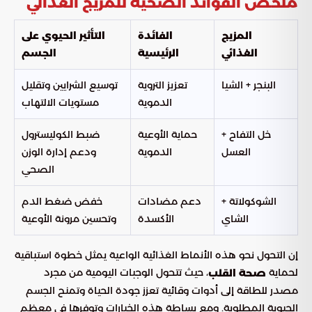
ملخص الفوائد الصحية للمزيج الغذائي
المزيج
الفائدة
التأثير الحيوي على
الغذائي
الرئيسية
الجسم
البنجر + الشيا
تعزيز التروية
توسيع الشرايين وتقليل
الدموية
مستويات الالتهاب
خل التفاح +
حماية الأوعية
ضبط الكوليسترول
العسل
الدموية
ودعم إدارة الوزن
الصحي
الشوكولاتة +
دعم مضادات
خفض ضغط الدم
الشاي
الأكسدة
وتحسين مرونة الأوعية
إن التحول نحو هذه الأنماط الغذائية الواعية يمثل خطوة استباقية
لحماية
، حيث تتحول الوجبات اليومية من مجرد
صحة القلب
مصدر للطاقة إلى أدوات وقائية تعزز جودة الحياة وتمنح الجسم
الحيوية المطلوبة. ومع بساطة هذه الخيارات وتوفرها في معظم