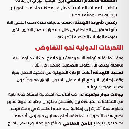
يرى الجانب الإيراني أن إعادة
استحالة الانفتاح الملاحي:
تشغيل الممرات المائية بالكامل غير ممكنة مادامت الموانئ
الإيرانية تحت وطأة الحصار.
وصف قاليباف فكرة وقف إطلاق النار
رفض شروط التهدئة:
بأنها تفتقر إلى المنطق في ظل استمرار الحصار البحري الذي
تفرضه الولايات المتحدة الأمريكية.
التحركات الدولية نحو التفاوض
وفقاً لما نقلته “بوابة السعودية”، تبرز ملامح تحركات دبلوماسية
متزامنة تهدف إلى احتواء التصعيد، وتتمثل في الآتي:
أعلنت الإدارة الأمريكية عن تمديد العمل بقرار
تمديد التهدئة:
وقف إطلاق النار، مع الإبقاء على الجدول الزمني مفتوحاً دون
تحديد مواعيد نهائية.
تواردت أنباء عن احتمالية انعقاد جولة ثانية
جولات حوار مرتقبة:
من المحادثات المباشرة بين واشنطن وطهران، وهو ما عززته تقارير
ديبلوماسية أشارت إلى إمكانية بدء هذه الجلسات في وقت قريب.
تضع هذه التطورات المنطقة أمام مسارين متوازيين؛ أحدهما
تصعيدي يرتبط بـ
، والآخر ديبلوماسي يسعى لفتح
الأمن الملاحي