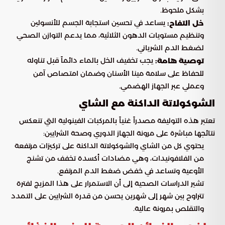
بشكل ملحوظ.
يساعد في تحسين استجابة الجسم للأنسولين
خل التفاح:
وتنظيم مستويات الدهون الثلاثية، مما يدعم التوازن الصحي
لضغط الدم الشرياني.
يجب تخفيف الخل بالماء دائماً قبل تناوله
توصية هامة:
للحفاظ على سلامة مينا الأسنان وضمان امتصاص آمن
وعملي عبر الجهاز الهضمي.
الشوكولاتة الداكنة مع الشاي
تعتبر هذه التوليفة مصدراً غنياً بالمركبات الفينولية التي تنعكس
نتائجها مباشرة على مرونة الجهاز الدوري وصحة الشرايين:
يحتوي كل من الشاي والشوكولاتة الداكنة على تركيزات مرتفعة
من الفلافونيدات، وهي مضادات أكسدة تخفف من تشنج
الأوعية وتساعد في خفض ضغط الدم المرتفع.
تشير الدراسات الصحية إلى أن الاستمرار على هذا المزيج لفترة
تتراوح بين شهر إلى شهرين يحسن من قدرة الشرايين على التمدد
والتقلص بمرونة عالية.