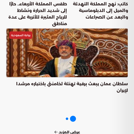
كاتب: نهج المملكة التهدئة
طقس المملكة الأربعاء.. حارًا
والميل إلى الدبلوماسية
إلى شديد الحرارة ونشاط
والبعد عن الصراعات
للرياح المثيرة للأتربة على عدة
مناطق
بوابة السعودية
سلطان عمان يبعث برقية تهنئة لخامنئي باختياره مرشدا
لإيران
عرض المزيد