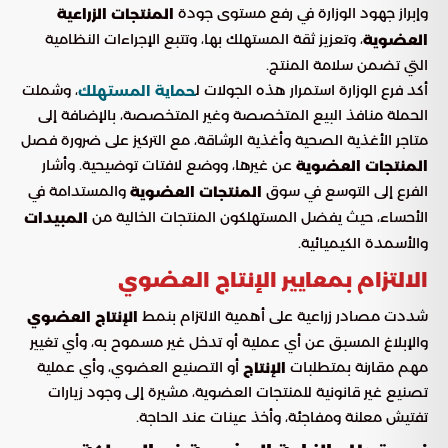
وإبراز جهود الوزارة في رفع مستوى جودة
المنتجات الزراعية
، وتعزيز ثقة المستهلك بها، وتتبع الإجراءات النظامية
العضوية
التي تضمن سلامة المنتج.
أكد فرع الوزارة استمرار هذه الجولات ل
، وشملت
حماية المستهلك
الحملة منافذ البيع المتخصصة وغير المتخصصة، بالإضافة إلى
متاجر الأغذية الصحية وأغذية الرشاقة، مع التركيز على ضرورة فصل
عن غيرها، ووضع لافتات توضيحية. وأشار
المنتجات العضوية
الفرع إلى التوسع في سوق
والمستدامة في
المنتجات العضوية
الأحساء، حيث يفضل المستهلكون المنتجات الخالية من
المبيدات
والأسمدة الكيميائية.
الالتزام بمعايير الإنتاج العضوي
شددت مصادر زراعية على أهمية الالتزام بنمط
الإنتاج العضوي
والإبلاغ المسبق عن أي عملية أو تدخل غير مسموح به، وأي تغيير
مهم مقارنة بمتطلبات
أو التصنيع العضوي، وأي عملية
الإنتاج
تصنيع غير قانونية للمنتجات العضوية، مشيرة إلى وجود زيارات
تفتيش معلنة ومفاجئة، وأخذ عينات عند الحاجة.