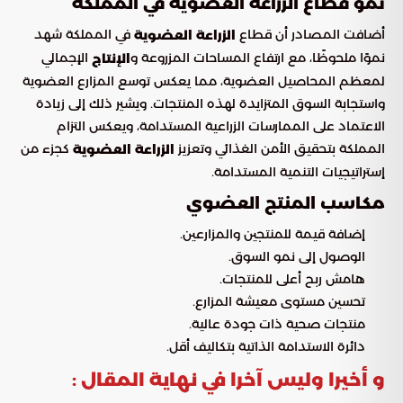
نمو قطاع الزراعة العضوية في المملكة
أضافت المصادر أن قطاع
في المملكة شهد
الزراعة العضوية
نموًا ملحوظًا، مع ارتفاع المساحات المزروعة و
الإجمالي
الإنتاج
لمعظم المحاصيل العضوية، مما يعكس توسع المزارع العضوية
واستجابة السوق المتزايدة لهذه المنتجات. ويشير ذلك إلى زيادة
الاعتماد على الممارسات الزراعية المستدامة، ويعكس التزام
المملكة بتحقيق الأمن الغذائي وتعزيز
كجزء من
الزراعة العضوية
إستراتيجيات التنمية المستدامة.
مكاسب المنتج العضوي
إضافة قيمة للمنتجين والمزارعين.
الوصول إلى نمو السوق.
هامش ربح أعلى للمنتجات.
تحسين مستوى معيشة المزارع.
منتجات صحية ذات جودة عالية.
دائرة الاستدامة الذاتية بتكاليف أقل.
و أخيرا وليس آخرا في نهاية المقال :