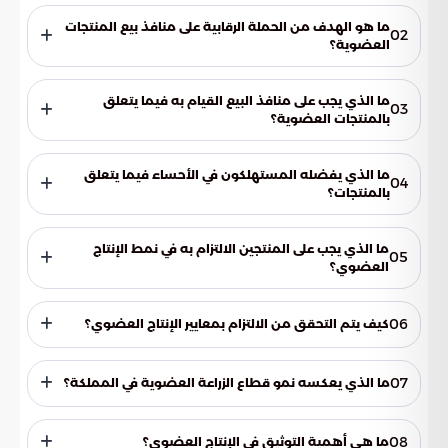
ما هو الهدف من الحملة الرقابية على منافذ بيع المنتجات
02
العضوية؟
التحقق من مدى الالتزام بتطبيق اللائحة التنفيذية لمعايير الزراعة
العضوية، وإبراز جهود الوزارة في رفع مستوى جودة المنتجات
ما الذي يجب على منافذ البيع القيام به فيما يتعلق
03
الزراعية العضوية، وتعزيز ثقة المستهلك بها.
بالمنتجات العضوية؟
فصل المنتجات العضوية عن غيرها من المنتجات، ووضع لافتات
تشير إلى ذلك.
ما الذي يفضله المستهلكون في الأحساء فيما يتعلق
04
بالمنتجات؟
يفضلون المنتجات الخالية من المبيدات والأسمدة الكيميائية.
ما الذي يجب على المنتجين الالتزام به في نمط الإنتاج
05
العضوي؟
الإبلاغ المسبق بكل عملية أو تدخل غير مسموح به، وكل تغيير مهم
مقارنة بمتطلبات الإنتاج أو التصنيع العضوي.
06
كيف يتم التحقق من الالتزام بمعايير الإنتاج العضوي؟
من خلال زيارات تفتيش معلنة ومفاجئة، وأخذ عينات عند الحاجة.
07
ما الذي يعكسه نمو قطاع الزراعة العضوية في المملكة؟
يعكس توسع المزارع العضوية، واستجابة السوق المتزايدة لهذه
المنتجات، وزيادة الاعتماد على الممارسات الزراعية المستدامة.
08
ما هي أهمية التوثيق في الإنتاج العضوي؟