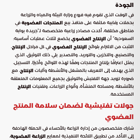
الجودة
في الوقت الذي تقوم فيه فروع وزارة البيئة والمياه والزراعة
بحملات رقابية مكثفة على منافذ بيع
في
المنتجات العضوية
مناطق مختلفة، أكدت مصادر زراعية متخصصة لـ”جريدة بوابة
السعودية” أن
يخضع لثلاث عمليات أساسية:
الإنتاج العضوي
التثبت من الالتزام بلوائح
في كل مراحل
،
الإنتاج العضوي
الإنتاج
والتصنيع، والتخزين، والتوريد، والتصدير. يلي ذلك التوثيق، الذي
يمثل اعترافًا بإنتاج المنتجات وفقًا لهذه اللوائح. وأخيرًا، التسجيل،
الذي يهدف إلى التعريف بالمشغل والأنشطة وآليات
، مع
الإنتاج
ضرورة تزويد جهة التفتيش والتوثيق بجميع المعلومات المتعلقة
بالأنشطة، ومساحة المنشأة، وأنواع الزراعات، وتقنيات
الإنتاج
المستخدمة.
جولات تفتيشية لضمان سلامة المنتج
العضوي
شارك متخصصون من إدارة الزراعة بالأحساء في الحملة الهادفة
إلى التأكد من تطبيق اللائحة التنفيذية لمعايير
،
الزراعة العضوية