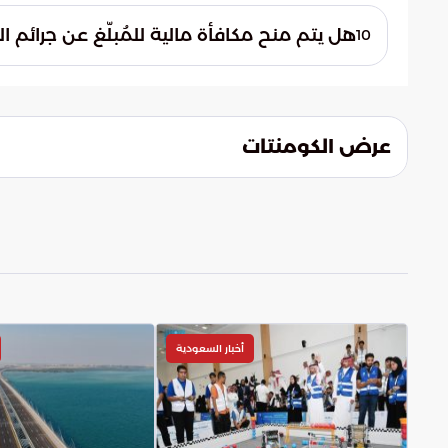
(1910) أو عبر البريد الإلكتروني ([email protected]) أو الرقم الدولي (009661910).
هل يتم منح مكافأة مالية للمُبلّغ عن جرائم ال
10
نعم، يتم منح مكافأة مالية للمُبلّغ في حال ص
عرض الكومنتات
أخبار السعودية