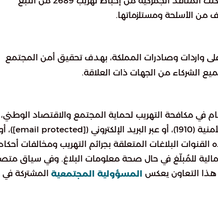
الكبتاجون، بالإضافة إلى 793 مادة محظورة. كما تمكنت المنافذ الجمركية من إحباط تهريب 2689 من التبغ
ى واردات وصادرات المملكة، بهدف تحقيق أمن المجتمع
يع الشركاء من الجهات ذات العلاقة.
ام في مكافحة التهريب لحماية المجتمع والاقتصاد الوطني،
خلال التواصل معها عبر الرقم المخصص للبلاغات الأمنية (1910)، أو عبر البريد الإلكتروني ([il protected
بل الهيئة عبر هذه القنوات البلاغات المتعلقة بجرائم التهريب ومخالفات أحكام
مالية للمُبلّغ في حال صحة معلومات البلاغ. وفي سياق متص
ن هذا التعاون يعكس
المشتركة في
المسؤولية المجتمعية