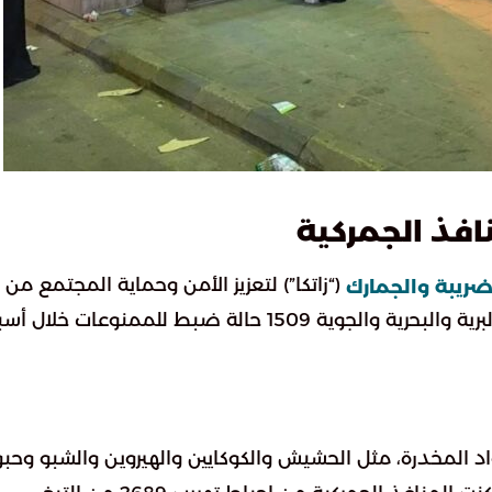
افذ الجمركية
(“زاتكا”) لتعزيز الأمن وحماية المجتمع من
لضريبة والجمارك
مختلف أنواع الممنوعات، سجلت المنافذ الجمركية البرية والبحرية والجوية 1509 حالة ضبط للممنوعات خ
ن المواد المخدرة، مثل الحشيش والكوكايين والهيروين والشبو وحب