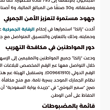
ومشتقاته، و30 صنفًا من المبالغ المالية، و6 أصناف من الأسلحة ومستلزماتها.
جهود مستمرة لتعزيز الأمن الجمركي
أكدت “زاتكا” استمرارها في إحكام
عل
الرقابة الجمركية
وحمايته، وذلك بالتعاون والتنسيق المتواصل مع جم
دور المواطنين في مكافحة التهريب
ودعت “زاتكا” جميع المواطنين والمقيمين إلى الإسه
الرقم الدولي (009661910). وتستق
نظام الجمارك الموحد بسرية تامة، مع منح مكافأة 
صرح “سمير البوشي” في “جريدة بوابة السعودية” أ
الحفاظ على أمن الوطن.
قائمة بالمضبوطات