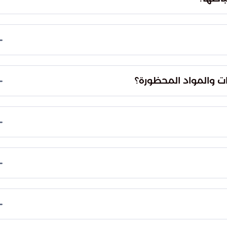
ات والمواد المحظورة؟
بالإضافة إلى المخدرات والمواد المحظورة، تم ضبط 30 صنفًا لمبالغ مالية و 6 أصناف لأسلحة
أمن المجتمع وحمايته.
ت العلاقة.
تواصل مع "زاتكا" على الرقم المخصص للبلاغات الأمنية