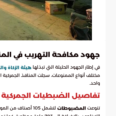
جهود مكافحة التهريب في المن
في إطار الجهود الحثيثة التي تبذلها
هيئة الزكاة وا
واحد.
تفاصيل الضبطيات الجمركية
تنوعت
لتشمل 105 أصناف م
المضبوطات