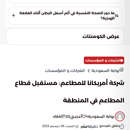
نعم، بعض الوضعيات قد تكون أكثر راحة من غيرها. يجب على
الزوجين تجربة وضعيات مختلفة لتحديد تلك التي تقلل الضغط
ما دور الصحة النفسية في ألم أسفل البطن أثناء العلاقة
14
والألم.
الزوجية؟
الصحة النفسية تلعب دورًا كبيرًا، فالقلق والتوتر يمكن أن يزيدا من
الشعور بالألم. استشارة طبيب نفسي والتحدث مع الشريك يمكن أن
عرض الكومنتات
يساعد في تخفيف التوتر وتحسين العلاقة الحميمة.
الشركات و المؤسسات
بوابة السعودية
الشركات و المؤسسات
شركة أمريكانا للمطاعم: مستقبل قطاع
المطاعم في المنطقة
بوابة السعودية
أعجبني
(
0
)
شارك
دقائق القراءة
8
دقيقة
السبت, 06 ديسمبر 2025
نشر: