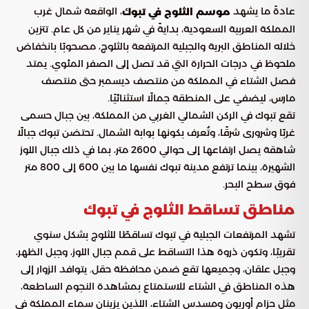
عادةً ما يشهد
، الواقعة شمال غرب
موسم الثلوج في تبوك
المملكة العربية السعودية، بدايةً في شهر يناير من كل عام. تتزين
خلاله المناطق البرية والجبلية المرتفعة بالثلوج، مصحوبًا بانخفاض
ملحوظ في درجات الحرارة التي قد تصل إلى الصفر المئوي. يمتد
فصل الشتاء في المملكة من منتصف ديسمبر حتى منتصف
مارس، ليضفي على المنطقة جمالًا استثنائيًا.
تقع تبوك في الركن الشمالي الغربي من المملكة، بين جبال حسمى
غربًا وشرورى شرقًا، وتُعرف بكونها بوابة الشمال. تحتضن تبوك جبالًا
شاهقة يصل ارتفاعها إلى حوالي 2600 متر، بما في ذلك جبال اللوز
الشهيرة، بينما ترتفع مدينة تبوك نفسها ما بين 600 إلى 800 متر
فوق سطح البحر.
مناطق تساقط الثلوج في تبوك
تشهد المرتفعات الجبلية في تبوك تساقطًا للثلوج بشكل سنوي
تقريبًا، وتكون ذروة هذا التساقط على قمم جبال اللوز، وجبل الظهر،
وجبل علقان، وجميعها تقع ضمن محافظة حقل. يتوافد الزوار إلى
هذه المناطق في الشتاء للاستمتاع بمشاهدة النجوم الساطعة،
مثل حزام أوريون ومسدس الشتاء، اللذين يزينان سماء المملكة في