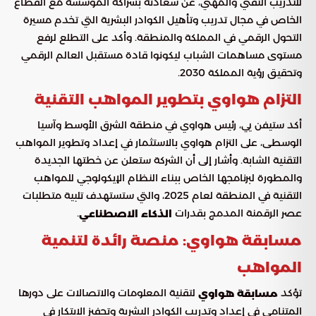
للتدريب التقني والمهني، عن سعادته بشراكة المؤسسة مع القطاع
الخاص في مجال تدريب وتأهيل الكوادر البشرية التي تخدم مسيرة
التحول الرقمي في المملكة والمنطقة. وأكد على التطلع لرفع
مستوى مساهمات الشباب ليكونوا قادة مستقبل العالم الرقمي
وتحقيق رؤية المملكة 2030.
التزام هواوي بتطوير المواهب التقنية
أكد ستيفن يي، رئيس هواوي في منطقة الشرق الأوسط وآسيا
الوسطى، على التزام هواوي بالاستثمار في إعداد وتطوير المواهب
التقنية الشابة. وأشار إلى أن الشركة ستعلن عن خطتها الجديدة
والمطورة لبرنامجها الخاص ببناء النظام الإيكولوجي للمواهب
التقنية في المنطقة لعام 2025، والتي ستستهدف تلبية متطلبات
عصر الرقمنة المدمج بقدرات
.
الذكاء الاصطناعي
مسابقة هواوي: منصة رائدة لتنمية
المواهب
تؤكد
لتقنية المعلومات والاتصالات على دورها
مسابقة هواوي
المتنامي في إعداد وتدريب الكوادر البشرية وتحفيز الابتكار في