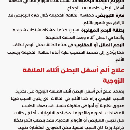
: قد تسبب هذه الأورام ألمًا في منطقة
الأورام الليفية الرحمية
أسفل البطن، خاصة بعد الجماع.
: ممارسة العلاقة الحميمة خلال فترة التبويض قد
فترة التبويض
تترافق مع شعور بالألم.
: تسبب هذه المشكلة تشنجات شديدة
بطانة الرحم المهاجرة
وآلامًا في البطن أثناء وبعد العلاقة الحميمة.
: في هذه الحالة، يميل الرحم للخلف،
الرحم المائل أو المقلوب
مما يؤدي إلى ضغط القضيب عليه أثناء العلاقة الحميمة ويسبب
الألم.
علاج ألم أسفل البطن أثناء العلاقة
الزوجية
يعتمد علاج ألم أسفل البطن أثناء العلاقة الزوجية على تحديد
السبب الرئيسي وراء هذا الألم. في الحالات التي يكون السبب فيها
عدوى بكتيرية أو أمراض منقولة جنسيًا، قد يصف الطبيب
المضادات الحيوية والأدوية المضادة للالتهابات. أما في حالات
مثل تكيس المبايض أو الأورام الرحمية، فقد يتطلب الأمر تدخلًا
جراحيًا. وإذا كان السبب نفسيًا، فمن الضروري استشارة طبيب