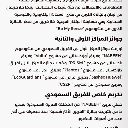
حصد فريق الأردن الجائزة الكبرى في مسابقة هواوي لتقنية
المعلومات والاتصالات عن فئة شبكات الاتصالات، بينما فاز فريقان
من لبنان بالجائزة الكبرى في فئتي السحابة الإلكترونية والحوسبة
السحابية. وفي مسابقة الابتكار الفرعية، فاز فريق من قطر بالجائزة
الكبرى عن مشروعهم “Be My Sense”.
جوائز المراكز الأولى والثانية
توزعت جوائز المركز الأول بين الفريق السعودي عن مشروعهم
“NABEEH”، وفريق أوزبكستاني عن مشروع “Volta”، وفريق
باكستاني عن مشروع ” PRISM”. وذهبت جائزة المركز الثاني لفريق
كازاخستاني عن مشروع ” Plantos”، وفريق أردني عن مشروع
“3asheqHuawei”، وفريق عراقي عن مشروع ” EcoGuardians”،
وفريق سعودي عن مشروع ” CS2R”.
تكريم خاص للفريق السعودي
حظي فريق “NABEEH” من المملكة العربية السعودية بتقدير
خاص بتتويجه بجائزة “الفريق الأكثر شعبية” بعد حصوله على أكبر
عدد من أصوات الحضور.