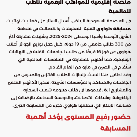
منصة إقليمية للمواهب الرقمية تتأهب
للعالمية
في العاصمة السعودية الرياض، أُسدل الستار على فعاليات نهائيات
لتقنية المعلومات والاتصالات في منطقة
مسابقة هواوي
الشرق الأوسط وآسيا الوسطى 2024-2025، وشهدت مشاركة أكثر
من 300 طالب جامعي من 19 دولة. خلال حفل توزيع الجوائز، أعلنت
هواوي عن فوز 16 فريقًا من طلاب الجامعات التقنية في النهائيات
الإقليمية، مما أهلهم للمشاركة في المنافسات العالمية التي
ستُقام في الصين في مايو من العام القادم.
وقد احتفى هذا الحدث بإنجازات الطلاب الفائزين والمدربين من
الجامعات والمعاهد والمؤسسات الشريكة، تقديرًا لأدائهم المتميز
والمشاريع التي قدموها في فئات متنوعة شملت السحابة
الإلكترونية، وشبكات الاتصالات، والحوسبة السحابية، بالإضافة إلى
مسابقة الابتكار التي تنظمها هواوي كجزء من المسابقة الكبرى.
حضور رفيع المستوى يؤكد أهمية
المسابقة