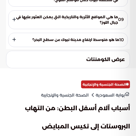
تشمل الفعاليات الشتوية الأخرى المشي على الثلج وتسلق الجبال،
وركوب الجمال، وقيادة سيارات الدفع الرباعي على الرمال المكسوة
ما هي المواقع الأثرية والتاريخية التي يمكن العثور عليها في
09
بالثلج، ومراقبة النجوم.
جبال اللوز؟
تحتوي جبال اللوز على مواقع أثرية وتاريخية، مثل الرسوم الصخرية
التي يعود تاريخها إلى 10 آلاف عام.
10
ما هو متوسط ارتفاع مدينة تبوك عن سطح البحر؟
يتراوح ارتفاع مدينة تبوك ما بين 600 و800 متر عن سطح البحر.
عرض الكومنتات
الصحة الجنسية والإنجابية
بوابة السعودية
الصحة الجنسية والإنجابية
أسباب آلام أسفل البطن: من التهاب
البروستات إلى تكيس المبايض