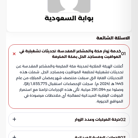
بوابة السعودية
الاسئلة الشائعة
خدمة زوار مكة والمشاعر المقدسة: تحديثات تشغيلية في
01
المواقيت ومساجد الحل بمكة المكرمة
أعلنت الهيئة الملكية لمدينة مكة المكرمة والمشاعر المقدسة عن
تحديثات تشغيلية لمتابعة المواقيت ومساجد الحل. شملت هذه
التحديثات الفترة التي سبقت منتصف شهر رمضان المبارك من عام
1445 هـ (2024 م). سجلت الإحصاءات استقبال 1,855,775 زائرًا،
وصلوا عبر 291,094 مركبة. تأتي هذه الإجراءات تزامنا مع استمرار
الجولات الرقابية الميدانية لمعالجة أي ملاحظات مرصودة في
المواقع الحيوية.
02
حركة المركبات وعدد الزوار
توزعت المركبات التي أقلت زوار مكة المكرمة والمشاعر على فئات
متنوعة. سجلت البيانات 19,186 مركبة كبيرة، و 89,027 مركبة
03
الجولات الرقابية الميدانية