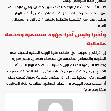
استقرار هذه المواقع الهامة.
جاء هذا التحديث مع بلوغ منتصف شهر رمضان، وهي فترة تشهد
فيها المواقيت ومساجد الحل كثافة ملحوظة في أعداد الزوار.
يعكس هذا سيرًا تشغيليًا منتظمًا واستقرارًا في الأداء الميداني
العام.
وأخيرا وليس آخرا: جهود مستمرة وخدمة
متفانية
إن الأرقام والجهود التي كشفت عنها الهيئة الملكية لمدينة مكة
المكرمة والمشاعر المقدسة في منتصف رمضان، ترسم صورة
واضحة لالتزامها بتقديم أرقى مستويات الخدمة لزوار بيت الله
الحرام. في كل مركبة وعبر كل ميقات، تتجلى عناية المملكة بضيوف
الرحمن، وتبرز قدرتها على إدارة الحشود بفعالية ودقة. فكيف يمكن
أن تستمر هذه الجهود في التطور لمواكبة تطلعات الزوار المتزايدة
عامًا بعد عام؟