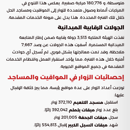
متوسطة، و 180,776 مركبة صغيرة. يعكس هذا التنوع في
المركبات أنماط وصول متعددة للزوار إلى المواقيت ومساجد الحل
خلال تلك الفترة المحددة. هذا يدل على مرونة الخدمات المقدمة.
الجولات الرقابية الميدانية
نفذت الهيئة الملكية 3,513 جولة رقابية ضمن إطار المتابعة
الميدانية المستمرة. أسفرت هذه الجولات عن رصد 7,667
ملاحظة، وقد تمت معالجتها بشكل فوري. لم تُسجل أي حوادث
أمنية خلال هذه الفترة، مما يؤكد استقرار العمل وانتظام الخدمات
المقدمة في جميع المواقع الحيوية.
إحصائيات الزوار في المواقيت والمساجد
توزعت أعداد الزوار على عدة مواقع رئيسة، مما يبرز كثافة الإقبال
عليها:
استقبل
372,110 زوار.
مسجد التنعيم
بلغ عدد زوار
392,042 زائرًا.
ميقات يلملم
سجل
201,005 زوار.
ميقات الجحفة
شهد
إقبال 554,813 زائرًا.
ميقات السيل الكبير