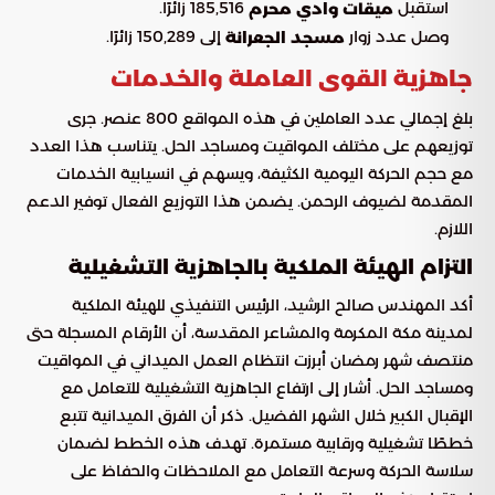
استقبل
185,516 زائرًا.
ميقات وادي محرم
وصل عدد زوار
إلى 150,289 زائرًا.
مسجد الجعرانة
جاهزية القوى العاملة والخدمات
بلغ إجمالي عدد العاملين في هذه المواقع 800 عنصر. جرى
توزيعهم على مختلف المواقيت ومساجد الحل. يتناسب هذا العدد
مع حجم الحركة اليومية الكثيفة، ويسهم في انسيابية الخدمات
المقدمة لضيوف الرحمن. يضمن هذا التوزيع الفعال توفير الدعم
اللازم.
التزام الهيئة الملكية بالجاهزية التشغيلية
أكد المهندس صالح الرشيد، الرئيس التنفيذي للهيئة الملكية
لمدينة مكة المكرمة والمشاعر المقدسة، أن الأرقام المسجلة حتى
منتصف شهر رمضان أبرزت انتظام العمل الميداني في المواقيت
ومساجد الحل. أشار إلى ارتفاع الجاهزية التشغيلية للتعامل مع
الإقبال الكبير خلال الشهر الفضيل. ذكر أن الفرق الميدانية تتبع
خططًا تشغيلية ورقابية مستمرة. تهدف هذه الخطط لضمان
سلاسة الحركة وسرعة التعامل مع الملاحظات والحفاظ على