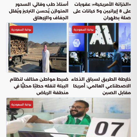
«الخزانة الأمريكية»: عقوبات
أستاذ طب وقائي: السحور
على 8 إيرانيين و5 كيانات على
المتوازن يُحسن التركيز ويُقلل
صلة بطهران
الجفاف والإرهاق
بوابة السعودية
بوابة السعودية
خارطة الطريق لسباق الذكاء
ضبط مواطن مخالف لنظام
الاصطناعي العالمي: أمريكا
البيئة لنقله حطبًا محليًّا في
مقابل الصين
منطقة الرياض
بوابة السعودية