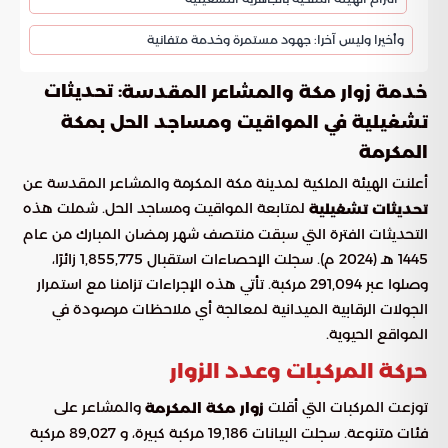
وأخيرا وليس آخرا: جهود مستمرة وخدمة متفانية
: تحديثات
خدمة زوار مكة والمشاعر المقدسة
تشغيلية في المواقيت ومساجد الحل بمكة
المكرمة
أعلنت الهيئة الملكية لمدينة مكة المكرمة والمشاعر المقدسة عن
لمتابعة المواقيت ومساجد الحل. شملت هذه
تحديثات تشغيلية
التحديثات الفترة التي سبقت منتصف شهر رمضان المبارك من عام
1445 هـ (2024 م). سجلت الإحصاءات استقبال 1,855,775 زائرًا،
وصلوا عبر 291,094 مركبة. تأتي هذه الإجراءات تزامنا مع استمرار
الجولات الرقابية الميدانية لمعالجة أي ملاحظات مرصودة في
المواقع الحيوية.
حركة المركبات وعدد الزوار
توزعت المركبات التي أقلت
والمشاعر على
زوار مكة المكرمة
فئات متنوعة. سجلت البيانات 19,186 مركبة كبيرة، و 89,027 مركبة