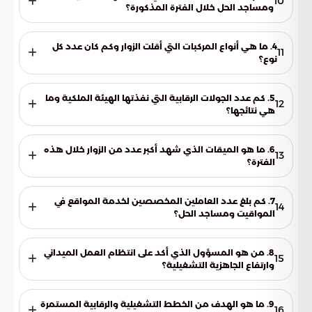
10
ومساجد الحل خلال الفترة المذكورة؟
سجلت الإحصاءات استقبال 1,855,775 زائرًا، وصلوا عبر 291,094
مركبة، إلى المواقيت ومساجد الحل في مكة المكرمة.
4. ما هي أنواع المركبات التي أقلت الزوار وكم كان عدد كل
11
نوع؟
توزعت المركبات على 19,186 مركبة كبيرة، و 89,027 مركبة
متوسطة، و 180,776 مركبة صغيرة، مما يعكس تنوع أنماط وصول
5. كم عدد الجولات الرقابية التي نفذتها الهيئة الملكية وما
12
الزوار.
هي نتائجها؟
نفذت الهيئة الملكية 3,513 جولة رقابية، وأسفرت هذه الجولات عن
رصد 7,667 ملاحظة تمت معالجتها بشكل فوري.
6. ما هو الميقات الذي شهد أكبر عدد من الزوار خلال هذه
13
الفترة؟
شهد ميقات السيل الكبير أكبر إقبال للزوار بعدد بلغ 554,813 زائرًا
خلال الفترة المحددة التي سبقت منتصف رمضان 1445 هـ.
7. كم بلغ عدد العاملين المخصصين لخدمة المواقع في
14
المواقيت ومساجد الحل؟
بلغ إجمالي عدد العاملين في هذه المواقع 800 عنصر، تم توزيعهم
على مختلف المواقيت ومساجد الحل لضمان انسيابية الخدمات.
8. من هو المسؤول الذي أكد على انتظام العمل الميداني
15
وارتفاع الجاهزية التشغيلية؟
أكد المهندس صالح الرشيد، الرئيس التنفيذي للهيئة الملكية
لمدينة مكة المكرمة والمشاعر المقدسة، على انتظام العمل
9. ما هو الهدف من الخطط التشغيلية والرقابية المستمرة
16