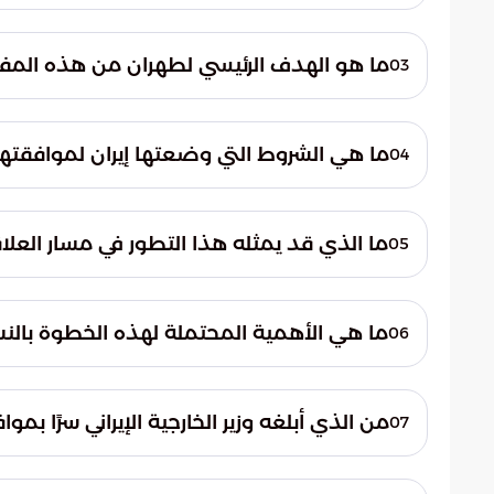
وفقًا للمعلومات، أبلغ وزير الخارجية الإيراني 
بموافقة القيادة الإيرانية العليا على خوض المف
ما هو الهدف الرئيسي لطهران من هذه الم
03
تهدف طهران، بناءً على المعطيات المتاحة، إل
في المنطقة بأسرع وقت ممكن، سعيًا لتحقيق ا
ما هي الشروط التي وضعتها إيران لموافقته
04
تأتي موافقة إيران مصحوبة بشروط تهدف لضم
يعكس حرصها على تأمين موقفها التفاوضي وحم
ما الذي قد يمثله هذا التطور في مسار العلاقات
05
يُعد هذا التطور مؤشرًا محتملًا لتحول في مسار
دبلوماسية طال انتظارها ويغير ديناميكية العلا
ما هي الأهمية المحتملة لهذه الخطوة بالنس
06
تكتسي هذه الخطوة أهمية بالغة، إذ قد تساه
التوترات بين القوى الرئيسية يؤثر إيجابًا على البي
من الذي أبلغه وزير الخارجية الإيراني سرًا بموا
07
أبلغ وزير الخارجية الإيراني المبعوث الخاص لل