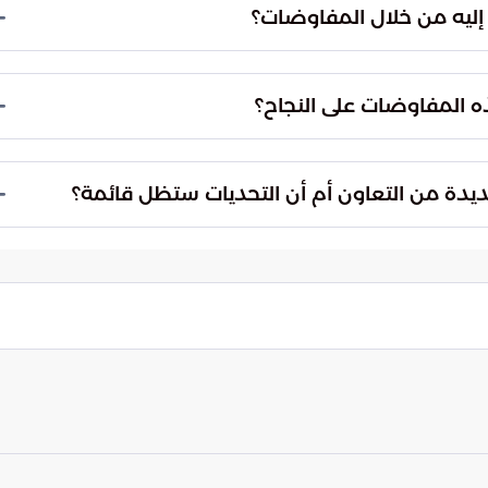
إليه من خلال المفاوضات؟
لتوتر والمواجهة العسكرية في المنطقة. يهدف هذا
ه المفاوضات على النجاح؟
فاوضات على تجاوز العقبات وتحقيق التوافق الذي يلبي
 الأكبر للدبلوماسية المستقبلية.
يدة من التعاون أم أن التحديات ستظل قائمة؟
تعاون، لكن يبقى السؤال حول قدرتها على تجاوز العقبات.
تدعي جهودًا دبلوماسية مكثفة.