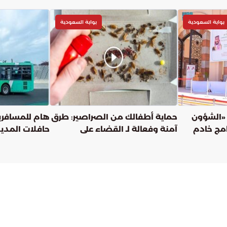
بوابة السعودية
بوابة السعودية
80 ألفًا.. «الشؤون
حماية أطفالك من الصراصير: طرق
هام للمسافري
امج خادم
آمنة وفعالة لـ القضاء على
حافلات المدين
يع التمور
الصراصير
الجديد