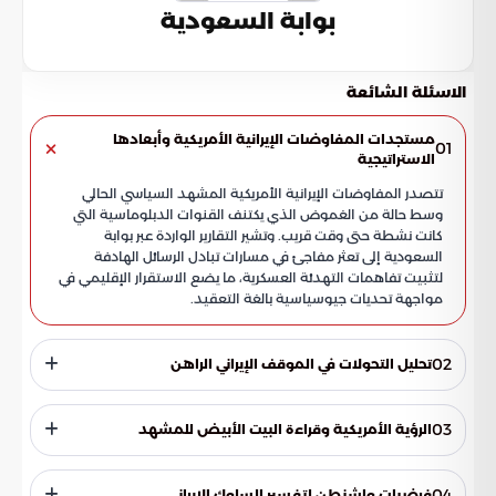
بوابة السعودية
الاسئلة الشائعة
مستجدات المفاوضات الإيرانية الأمريكية وأبعادها
01
الاستراتيجية
تتصدر المفاوضات الإيرانية الأمريكية المشهد السياسي الحالي
وسط حالة من الغموض الذي يكتنف القنوات الدبلوماسية التي
كانت نشطة حتى وقت قريب. وتشير التقارير الواردة عبر بوابة
السعودية إلى تعثر مفاجئ في مسارات تبادل الرسائل الهادفة
لتثبيت تفاهمات التهدئة العسكرية، ما يضع الاستقرار الإقليمي في
مواجهة تحديات جيوسياسية بالغة التعقيد.
02
تحليل التحولات في الموقف الإيراني الراهن
انتهجت طهران في الآونة الأخيرة استراتيجية تتسم بالحذر والمناورة،
حيث يظهر رصد التحركات السياسية الإيرانية تحولاً في الأداء
03
الرؤية الأمريكية وقراءة البيت الأبيض للمشهد
الدبلوماسي، يمكن تلخيصه في النقاط التالية:
في المقابل، تتبنى الإدارة الأمريكية خطاباً مغايراً للرواية الإيرانية، حيث
تؤكد التصريحات الصادرة عن الرئيس دونالد ترامب عدم وجود أي
04
فرضيات واشنطن لتفسير السلوك الإيراني