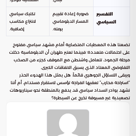
ضرورة إعادة تقييم
تكتيك سياسي
التفسير
المسار الدبلوماسي
لانتزاع مكاسب
السياسي
برمته.
إضافية.
تضعنا هذه المعطيات المتضاربة أمام مشهد سياسي مفتوح
على احتمالات متعددة؛ فبينما تعتبر طهران أن الدبلوماسية دخلت
مرحلة الجمود، تتعامل واشنطن مع الموقف كجزء من الصخب
التفاوضي المعتاد الذي يسبق الاتفاقات الكبرى.
ويبقى التساؤل الجوهري قائماً: هل يمثل هذا الهدوء الحذر
“استراحة محارب” تعقبها انفراجة تؤسس لاستقرار مستدام، أم أننا
نشهد بوادر انسداد سياسي قد يدفع بالمنطقة نحو سيناريوهات
تصعيدية غير مسبوقة تخرج عن السيطرة؟