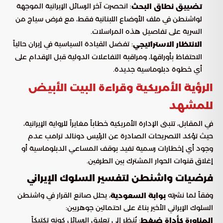
: انحصرت آخر الرسائل الإيرانية الموجهة
تضييق نطاق البحث
لواشنطن في ملف الأوضاع اللبنانية فقط، مع فرض سياج من
السرية على تفاصيل هذه المراسلات.
: تفضل القيادة السياسية في إيران حالياً
الانتظار الاستراتيجي
الاحتفاظ بأوراقها، ومراقبة التفاعلات الدولية قبل الإقدام على
أي خطوة دبلوماسية جديدة.
الرؤية الأمريكية وقراءة البيت الأبيض
للمشهد
في المقابل، تتبنى الإدارة الأمريكية خطاباً مغايراً للرواية الإيرانية،
حيث تؤكد التصريحات الصادرة عن الرئيس دونالد ترامب عدم
وجود أي إخطارات رسمية تفيد بوقف المساعي الدبلوماسية أو
إغلاق قنوات الحوار المشترك بين الطرفين.
فرضيات واشنطن لتفسير السلوك الإيراني
وفقاً لما نشرته
، يحلل صانع القرار في واشنطن
بوابة السعودية
السلوك الإيراني الأخير بناءً على احتمالين جوهريين:
: يُنظر إلى تعليق الرسائل كونه تكتيكاً
المناورة كأداة ضغط