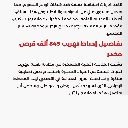
تنفيذ ضربات استباقية دقيقة ضد شبكات ترويج السموم، مما
يعكس مستوى عالٍ من الاحترافية واليقظة. وفي هذا السياق،
أحبطت المديرية العامة لمكافحة المخدرات عملية تهريب كبرى،
مؤكدة التزام المملكة بتجفيف منابع الإجرام وحماية استقرار
المجتمع.
تفاصيل إحباط تهريب 845 ألف قرص
مخدر
كشفت المتابعة الأمنية المستمرة عن محاولة بائسة لتهريب
كميات ضخمة من المواد المخدرة باستخدام طرق تضليلية
مبتكرة. وقد نجحت الفرق الميدانية في التصدي لهذا المخطط
الإجرامي الذي استهدف أمن الوطن والمواطن، وتتلخص أبرز
تفاصيل هذه العملية في الآتي:
تمكنت الجهات الأمنية من مصادرة
الكميات المضبوطة:
845,087 قرصاً من مادة
المخدرة.
الإمفيتامين
لجأ الجناة إلى إخفاء المواد المخدرة بطريقة
طريقة التهريب:
احترافية داخل شحنة من ألواح الورق المقوى، في محاولة لتجاوز