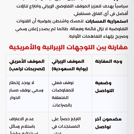
سياسياً يهدف لتعزيز الموقف التفاوضي الإيراني وانتزاع تنازلات
أفضل في أي اتفاق مستقبلي.
: تتمسك واشنطن بفرضية أن القنوات
استمرارية المسارات
التفاوضية لا تزال قائمة وفعالة، طالما لم يصدر إعلان رسمي
وصريح بإنهاء التفاهمات الأولية.
مقارنة بين التوجهات الإيرانية والأمريكية
وجه المقارنة
الموقف الإيراني
الموقف الأمريكي
(بوابة السعودية)
(تصريحات ترامب)
توقف فعلي
لا يوجد إخطار
وضعية
للمفاوضات
رسمي بوقف مسار
التواصل
المتعلقة
الحوار.
بالصراعات.
التركيز حصراً على
عدم الاعتراف
مضمون آخر
المستجدات في
باستلام رسائل
تواصل
لبنان.
استثنائية مؤخراً.