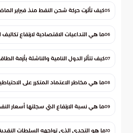
إمدادات النفط والغاز الطبيعي المسال. وأي ته
كيف تأثرت حركة شحن النفط منذ فبراير الما
05
على استقرار الاقتصاد الكلي العالمي.
أظهرت المؤشرات الملاحية تراجعاً ملحوظاً في 
حد من قدرة الأسواق العالمية على التعامل بف
ما هي التداعيات الاقتصادية لارتفاع تكاليف 
06
الوقائية التي كانت تعمل كصمام أمان.
لا تقتصر آثار الأزمة على قطاع النقل فحسب، ب
اللوجستية والشحن ترفع من تكاليف الإنتاج ا
كيف تتأثر الدول النامية والناشئة بأزمة الطاقة
07
أسعار السلع الأساسية والأغذية عالمياً.
تواجه الاقتصادات الناشئة في آسيا وأفريقيا أع
لاستيراد الطاقة. هذا الارتفاع يستنزف ميزاني
ما هي مخاطر الاعتماد المتكرر على الاحتياطيا
08
مما يعيق مسيرة نموها وتنميتها.
يؤدي الاعتماد المستمر على السحب من الاحتي
للدول. فاستنزاف هذه الفوائض يقلل من الخيا
ما هي نسبة الارتفاع التي سجلتها أسعار النفط 
09
أو اقتصادية غير متوقعة قد تحدث في المست
ما هو التحدي الذي تواجهه السلطات النقدية
10