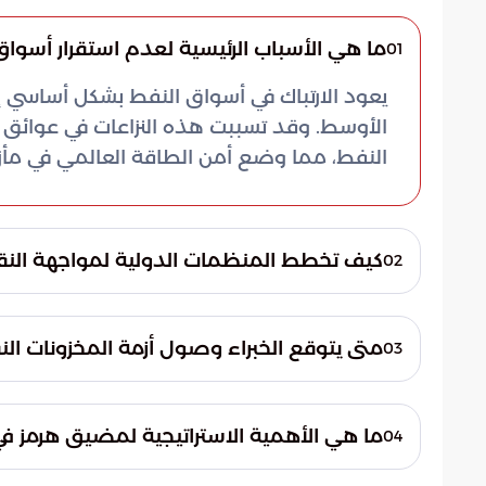
ما هي الأسباب الرئيسية لعدم استقرار أسواق 
01
يعود الارتباك في أسواق النفط بشكل أساسي 
الأوسط. وقد تسببت هذه النزاعات في عوائق ج
النفط، مما وضع أمن الطاقة العالمي في مأزق
كيف تخطط المنظمات الدولية لمواجهة الن
02
تقود المنظمات الطاقية الكبرى مساعٍ لتص
الاحتياطيات النفطية الاستراتيجية. تهدف 
متى يتوقع الخبراء وصول أزمة المخزونات الن
03
مفاجئ، وذلك للسيطرة على تقلبات الأسعار وض
تشير التحليلات إلى أن الأزمة قد تبلغ ذروته
ويعزى ذلك إلى تآكل المخزونات العالمية بالت
ما هي الأهمية الاستراتيجية لمضيق هرمز في 
04
الدول لتأمين احتياجاتها من الوقود.