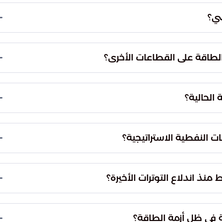
ديد للملاحة في هذا الممر الحيوي يمثل خطراً مباشراً
ضي؟
مرونة وسلاسة حركة السفن منذ شهر فبراير. هذا التراجع
عالية مع الأزمات الطارئة، وأدى إلى تناقص المخزونات
الطاقة على القطاعات الأخرى؟
ل تمتد لتشمل الأمن الغذائي. فزيادة تكاليف العمليات
لزراعي، مما يؤدي إلى ضغوط تضخمية تهدد استقرار
 الحالية؟
باءً مالية متزايدة وصعوبات في تدبير التكاليف المرتفعة
اتها ويضعف قدرتها على الاستجابة للصدمات الاقتصادية،
ت النفطية الاستراتيجية؟
اطيات الاستراتيجية إلى إضعاف الجاهزية المستقبلية
رات المتاحة لصناع القرار في مواجهة أي صدمات أمنية
منذ اندلاع التوترات الأخيرة؟
قبل.
سجلت أسعار النفط العالمية ارتفاعاً إجمالياً يقارب 45% منذ بدء التوترات الجيوسياسية الأخيرة. وقد
وصل سعر خام برنت إلى مستويات تتجاوز 106 دولارات، بينما تجاوز خام غرب تكساس حاجز 100 دولار،
 في ظل أزمة الطاقة؟