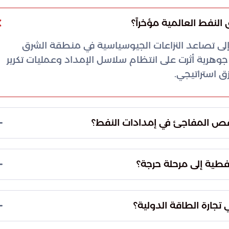
النفط العالمية مؤخراً؟
إلى تصاعد النزاعات الجيوسياسية في منطقة الشرق
وهرية أثرت على انتظام سلاسل الإمداد وعمليات تكرير
 استراتيجي.
قص المفاجئ في إمدادات النفط؟
ميم خطط طوارئ استباقية تعتمد على استخدام
هذه الخطط إلى امتصاص الصدمات الناتجة عن أي نقص
فطية إلى مرحلة حرجة؟
مان استمرار النمو الاقتصادي العالمي.
ا خلال فصلي الصيف، وتحديداً في شهري يوليو وأغسطس.
زامن مع ارتفاع الطلب الموسمي، مما يزيد الضغوط على
تجارة الطاقة الدولية؟
يُعد مضيق هرمز الشريان الأكثر أهمية للاقتصاد الطاقي العالمي، حيث يمر عبره نحو 20% من إجمالي