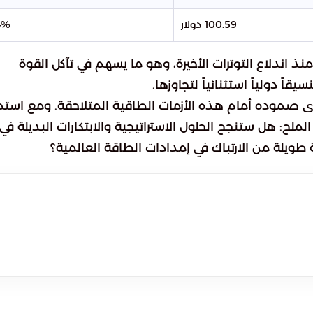
100.59 دولار
4%
جلت أسعار النفط ارتفاعاً إجمالياً يقارب 45% منذ اندلاع التوترات الأخيرة، وهو ما يسهم في تآكل القوة
اً دولياً استثنائياً لتجاوزها.
ى صموده أمام هذه الأزمات الطاقية المتلاحقة. ومع استمر
لملح: هل ستنجح الحلول الاستراتيجية والابتكارات البديلة في
 طويلة من الارتباك في إمدادات الطاقة العالمية؟