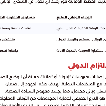
يث الخطط الوقائية فور رصد أي تحول في المنحنى الوبائي
الإجراء الوقائي المتبع
مستوى الخطورة الحا
رات، الرقابة الحدودية، الفرز الطبي
متابعة دقيقة ومستم
 الوبائي المستمر والرصد الدولي
منخفض جد
الاستجابة السريعة وتحديث الأدلة
جاهزية قص
لتزام الدولي
إصابات بفيروسات “إيبولا” أو “هانتا”، معلنة أن الوضع الص
مر مع المنظمات الدولية. تهدف هذه الجهود إلى ضمان
 تسلل وبائي محتمل، مما يجسد مفهوم السيادة الصحية.
 هو الدرع الحقيقي لحماية المجتمعات من الأزمات المفاجئة.
ل ستنجح تقنيات الذكاء الاصطناعي في التنبؤ بالأوبئة ووأد