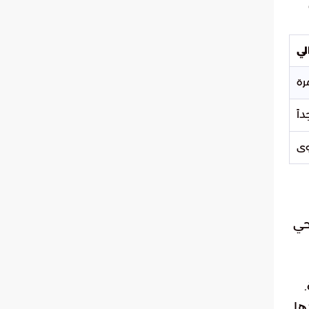
لي
رة
اً
وى
حي
ها