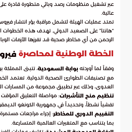
عبر تشغيل منظومات رصد وبائي متطورة قادرة على ت
عالية.
تمتد عمليات الهيئة لتشمل مراقبة بؤر انتشار فيروس “
“هانتا” على الصعيد الدولي. تهدف هذه الخطوات ال
الرحمن من أي مخاطر صحية قد تفرزها الأزمات الوبائ
الخطة الوطنية لمحاصرة
فيرو
وفقاً لما أوردته
، تتبنى المملكة 
بوابة السعودية
مع تصنيفات الطوارئ الصحية الدولية. تعتمد الخطة ع
العدوى، وذلك عبر تطبيق مجموعة من المسارات الت
: مواصلة التعليق المؤقت 
تنظيم منح التأشيرات
تفشياً نشطاً، وتحديداً في جمهورية الكونغو الديمقر
: إجراء مراجعات مستمرة 
التقييم الدوري للمخاطر
بما يتناسب مع المتغيرات العالمية المتسارعة.
: تكثيف عمليات الفرز