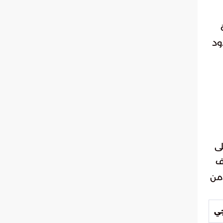
ود
لى
ف
 من
جي