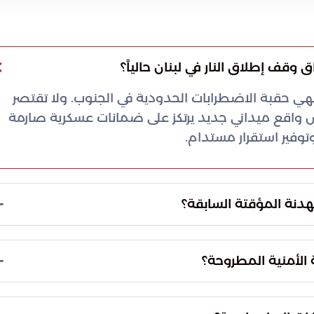
قف إطلاق النار في لبنان حالياً؟
 حقبة الاضطرابات الحدودية في الجنوب. ولا تقتصر
س واقع ميداني جديد يرتكز على ضمانات عسكرية صارمة
وفير استقرار مستدام.
هدنة المؤقتة السابقة؟
قتة، حيث تسعى لإحداث تغيير جذري في البنية العسكرية
عودة لمربعات التوتر السابقة من خلال تحجيم القدرات
 الأمنية المطروحة؟
رار النزاعات.
ي الخطة الحالية، كونه يمثل الضمانة لترسيم حدود
سية. كما يهدف التواجد العسكري في هذه النقاط