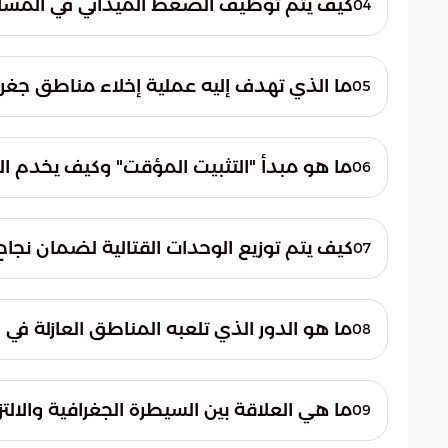
كيف يتم توظيف الضغط الميداني في المسار
04
الحاسمة إلى ضمان السيطرة العملياتية الكام
تعتمد الاستراتيجية على استثمار الزخم العس
القوة والسياسة إلى إرغام كافة الأطراف على 
ما الذي تهدف إليه عملية إخلاء مناطق جغ
05
ملموس يضمن الالتزام بالمعاهدات الأمنية ع
تهدف هذه العملية إلى تحجيم القدرات العسك
المباشر بين الأطراف المتنازعة. هذا الإجراء 
ما هو مبدأ "التثبيت المؤقت" وكيف يخدم ال
06
الاستفزازات العسكرية الميدانية التي قد تفجر ا
يعتمد مبدأ التثبيت المؤقت على فرض واقع
لاحقة. من خلال السيطرة الجغرافية في المرحلة ا
كيف يتم توزيع الوحدات القتالية لضمان نجاح 
07
بالمعاهدات، مما يجعل أي تسوية مستقبلية مب
يتطلب تأمين النطاق الأمني توزيعاً احترافياً
التوزيع هو سد أي ثغرات أمنية قد تعصف بال
ما هو الدور الذي تلعبه المناطق العازلة في 
08
السلاح التي يتم تحديد معالمها بدقة خلال الا
تعتبر المناطق العازلة عنصراً استراتيجياً يهد
خلق عمق أمني كافٍ، توفر هذه المناطق حماي
ما هي العلاقة بين السيطرة الجغرافية والالت
09
إطار الوعود الشفهية إلى حيز التنفيذ الفعلي و