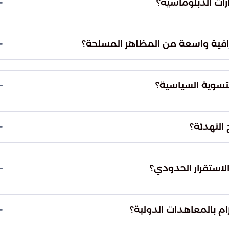
ات الدبلوماسية؟
لة وتأمين الحدود بشكل فعال.
كري كأداة ضغط في المفاوضات. ويهدف هذا التكامل بين
القبول باستحقاقات الاتفاق، وتحويل بنوده إلى واقع
رافية واسعة من المظاهر المسلحة؟
لى المدى الطويل.
رية وتوسيع النطاق العازل، مما يقلص فرص الاحتكاك
يؤمن الحدود ويخلق بيئة مستقرة تمنع عمليات التسلل أو
تسوية السياسية؟
لصراع مجدداً.
 ميداني وقوي يصعب تجاوزه في أي مفاوضات سياسية
لانتقالية، يتم تحديد المعايير الحقيقية للالتزام
التهدئة؟
نية على حقائق ثابتة على الأرض.
 للوحدات القتالية في نقاط جغرافية حاشدة. الهدف من هذا
تهدئة، وضمان الحماية بعيدة المدى للمناطق المنزوعة
الاستقرار الحدودي؟
تفاق.
ف للحد من احتمالات الاحتكاك العسكري المباشر. ومن خلال
ة للمدنيين والمنشآت الحدودية، مما ينقل الاتفاق من
زام بالمعاهدات الدولية؟
المراقب.