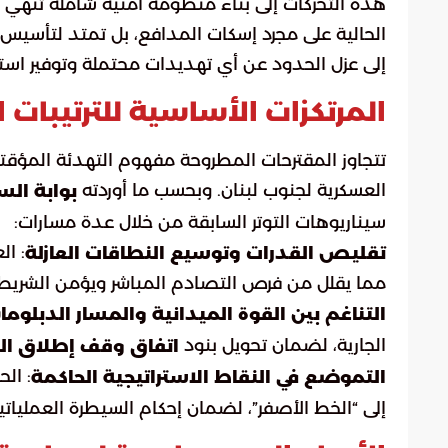
هذه التحركات إلى بناء منظومة أمنية شاملة تنهي عق
الحالية على مجرد إسكات المدافع، بل تمتد لتأسيس
إلى عزل الحدود عن أي تهديدات محتملة وتوفير استق
المرتكزات الأساسية للترتيبات ا
تتجاوز المقترحات المطروحة مفهوم التهدئة المؤقتة
العسكرية لجنوب لبنان. وبحسب ما أوردته
بوابة ال
سيناريوهات التوتر السابقة من خلال عدة مسارات:
: ا
تقليص القدرات وتوسيع النطاقات العازلة
مما يقلل من فرص التصادم المباشر ويؤمن الشريط
التناغم بين القوة الميدانية والمسار الدبلوم
الجارية، لضمان تحويل بنود
اتفاق وقف إطلاق النا
: ال
التموضع في النقاط الاستراتيجية الحاكمة
إلى “الخط الأصفر”، لضمان إحكام السيطرة العملياتي