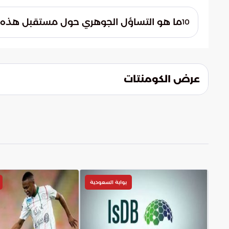
ترى الرؤية الاستراتيجية المطروحة أن السيطر
الالتزام بالمعاهدات. فالتواجد الميداني يضمن
ما هو التساؤل الجوهري حول مستقبل هذه الت
10
عن تعهداته، مما يعزز الثقة في استدامة وقف إ
يتمحور التساؤل حول مدى قدرة هذه الترتيبات
هل ستنجح هذه المنظومة في خلق استقرار دائ
الأطراف المختلفة استعداداً لمواجهات عسكر
عرض الكومنتات
بوابة السعودية