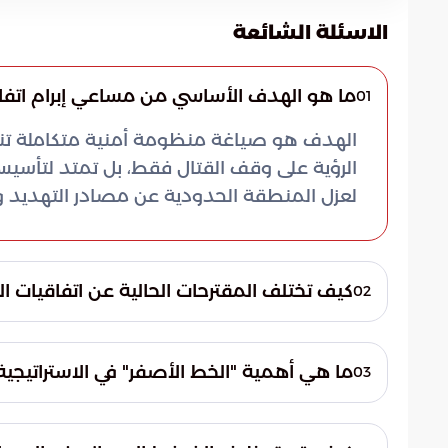
الاسئلة الشائعة
ما هو الهدف الأساسي من مساعي إبرام اتفاق و
01
الهدف هو صياغة منظومة أمنية متكاملة تنهي
الرؤية على وقف القتال فقط، بل تمتد لتأسي
لعزل المنطقة الحدودية عن مصادر التهديد وت
كيف تختلف المقترحات الحالية عن اتفاقيات ال
02
تتجاوز المقترحات الحالية مفهوم الهدنة المؤ
لجنوب لبنان. وتهدف هذه التحولات إلى منع ال
ما هي أهمية "الخط الأصفر" في الاستراتيجية
03
العسكرية وتوسيع النطاق العازل لضمان عدم تك
يعد الوصول إلى الخط الأصفر ركيزة أساسية ف
النفوذ قبل البدء في أي انسحاب أو حلول سيا