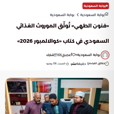
بوابة السعودية
بوابة السعودية
بوابة السعودية
«فنون الطهي» تُوثّق الموروث الغذائي
السعودي في كتاب «كوالالمبور 2026»
بوابة السعودية
أعجبني
(
0
)
شارك
دقائق القراءة
5
دقيقة
السبت, 06 يونيو
نشر: