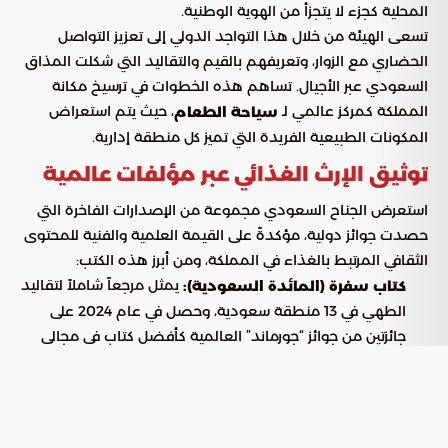
المحلية كجزء لا يتجزأ من الهوية الوطنية.
تسعى الهيئة من خلال هذا التواجد الدولي إلى تعزيز التواصل
الحضاري مع الزوار، وتعريفهم بالقيم والتقاليد التي شكلت المذاق
السعودي عبر الأجيال. تساهم هذه الخطوات في ترسيخ مكانة
المملكة كمركز عالمي لـ
، حيث يتم استعراض
سياحة الطعام
المكونات الطبيعية الفريدة التي تميز كل منطقة إدارية.
توثيق الإرث الغذائي عبر مؤلفات عالمية
استعرض الجناح السعودي مجموعة من الإصدارات الفاخرة التي
حصدت جوائز دولية، مؤكدةً على القيمة العلمية والفنية للمحتوى
الثقافي المرتبط بالغذاء في المملكة، ومن أبرز هذه الكتب:
يمثل مرجعاً شاملاً لتقاليد
كتاب سفرة (المائدة السعودية):
الطهي في 13 منطقة سعودية، وحصل في عام 2024 على
جائزتين من جوائز “جورماند” العالمية كأفضل كتاب في مجالي
الضيافة وفنون الطبخ العربي.
يسلط الضوء على الإرث الغذائي لمنطقة
كتاب بريدة:
القصيم، ويربط بين الأطباق الشعبية والبيئة الزراعية، موثقاً
انضمام بريدة لشبكة اليونسكو للمدن المبدعة كأول مدينة