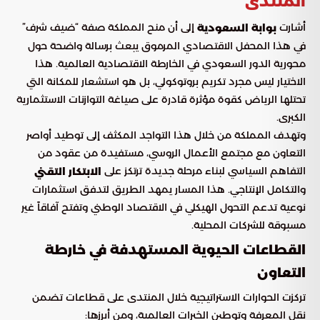
المنتدى
أشارت
إلى أن منح المملكة صفة “ضيف شرف”
بوابة السعودية
في هذا المحفل الاقتصادي المرموق يبعث برسالة واضحة حول
محورية الدور السعودي في الخارطة الاقتصادية العالمية. هذا
الاختيار ليس مجرد تكريم بروتوكولي، بل هو استشعار للمكانة التي
تحتلها الرياض كقوة مؤثرة قادرة على صياغة التوازنات الاستثمارية
الكبرى.
وتهدف المملكة من خلال هذا التواجد المكثف إلى توطيد أواصر
التعاون مع مجتمع الأعمال الروسي، مستفيدة من عقود من
التفاهم السياسي لبناء مرحلة جديدة ترتكز على
الابتكار التقني
والتكامل الإنتاجي. هذا المسار يمهد الطريق لتدفق استثمارات
نوعية تدعم التحول الهيكلي في الاقتصاد الوطني وتفتح آفاقاً غير
مسبوقة للشركات المحلية.
القطاعات الحيوية المستهدفة في خارطة
التعاون
تركزت الحوارات الاستراتيجية خلال المنتدى على قطاعات تضمن
نقل المعرفة وتوطين الخبرات العالمية، ومن أبرزها: