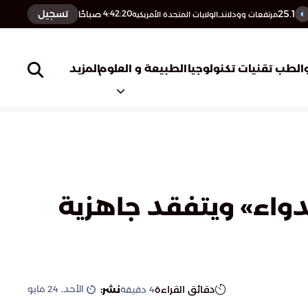
25.1
تسجيل
4:42:21
صباحًا
مرتفعات وودلاند,الولايات المتحدة الأمريكية
المزيد
الطب
تقنيات تكنولوجيا
الطبيعة و العلوم
لدواء» ويتفقد جاهزية
الأحد, 24 مايو
دقائق القراءة
نشر:
4
دقيقة