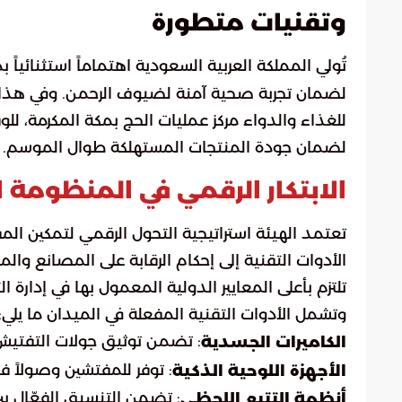
وتقنيات متطورة
تُولي المملكة العربية السعودية اهتماماً استثنائياً 
لضمان تجربة صحية آمنة لضيوف الرحمن. وفي هذا ا
للغذاء والدواء مركز عمليات الحج بمكة المكرمة، للو
لضمان جودة المنتجات المستهلكة طوال الموسم.
الابتكار الرقمي في المنظومة ال
تعتمد الهيئة استراتيجية التحول الرقمي لتمكين ا
الأدوات التقنية إلى إحكام الرقابة على المصانع و
تلتزم بأعلى المعايير الدولية المعمول بها في إدارة ا
وتشمل الأدوات التقنية المفعلة في الميدان ما يلي:
: تضمن توثيق جولات التفتيش
الكاميرات الجسدية
: توفر للمفتشين وصولاً فو
الأجهزة اللوحية الذكية
: تضمن التنسيق الفعّال ب
أنظمة التتبع اللحظي