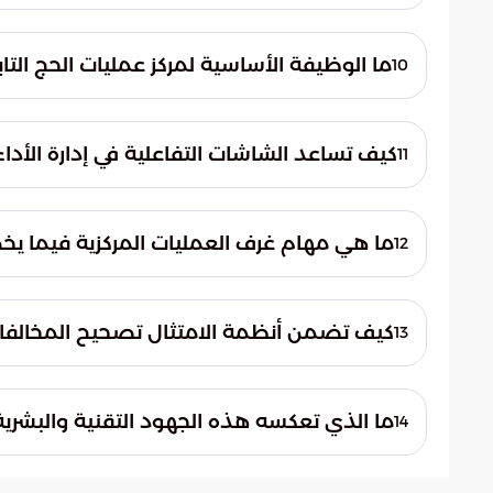
تكمن أهميتها في ضمان التنسيق الفعّال والد
تغطية شاملة لكافة المواقع الحيوية في الم
ما الوظيفة الأساسية لمركز عمليات الحج التاب
10
سلامة الحجيج.
يشكل المركز نقطة الارتكاز لدعم الفرق الميدا
اتخاذ القرارات الرقابية بناءً على معطيات دق
كيف تساعد الشاشات التفاعلية في إدارة الأدا
11
تستخدم الشاشات التفاعلية لرصد مؤشرات الأد
المواقع، مما يسمح للمسؤولين بالحصول على 
ما هي مهام غرف العمليات المركزية فيما يخص
12
تتولى غرف العمليات المركزية مسؤولية توفير ا
في الميدان، مما يضمن استمرارية العمل الرق
كيف تضمن أنظمة الامتثال تصحيح المخالفات
13
تقوم أنظمة الامتثال بتتبع تنفيذ العقوبات ا
أوضاعها بشكل فوري، مما يقلل من المخاطر ا
ما الذي تعكسه هذه الجهود التقنية والبشرية
14
تعكس التزام المملكة بتسخير كافة الإمكانات 