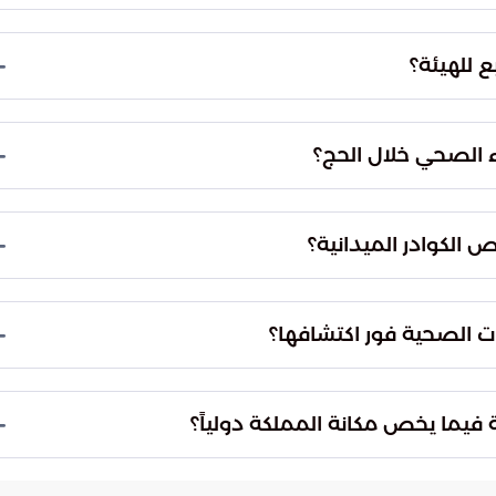
قيق بين الفرق الميدانية وغرف القيادة، مما يضمن
شاعر المقدسة وسرعة الاستجابة لأي طارئ قد يهدد
ع للهيئة؟
نية بالمعلومات اللوجستية اللازمة، كما يعمل على تسريع
يقة ولحظية لضمان الامتثال للاشتراطات الصحية.
ء الصحي خلال الحج؟
اء الحية ومتابعة الحالة الصحية العامة في مختلف
رؤية شاملة وفورية للوضع الرقابي في الميدان.
 الكوادر الميدانية؟
لدعم الفني واللوجستي المستمر لكافة الكوادر العاملة
ابي بكفاءة عالية ودون انقطاع طوال أيام الموسم.
 الصحية فور اكتشافها؟
لمقررة والتأكد من قيام المنشآت المخالفة بتصحيح
لصحية المحتملة ويضمن بيئة غذائية آمنة للحجاج.
 فيما يخص مكانة المملكة دولياً؟
لتقديم نموذج عالمي فريد في إدارة الحشود صحياً، كما