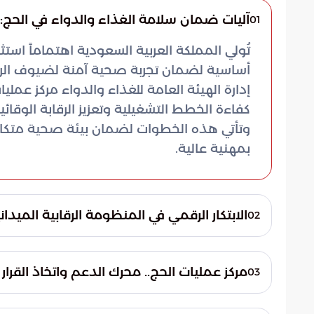
آليات ضمان سلامة الغذاء والدواء في الحج:
01
تُولي المملكة العربية السعودية اهتماماً استثنا
أساسية لضمان تجربة صحية آمنة لضيوف الرح
إدارة الهيئة العامة للغذاء والدواء مركز عمل
كفاءة الخطط التشغيلية وتعزيز الرقابة الوق
وتأتي هذه الخطوات لضمان بيئة صحية متكاملة
بمهنية عالية.
الابتكار الرقمي في المنظومة الرقابية الميدان
02
تعتمد الهيئة استراتيجية التحول الرقمي لتم
تهدف هذه الأدوات التقنية إلى إحكام الرقاب
مركز عمليات الحج.. محرك الدعم واتخاذ القرار
03
إيجاد بيئة صحية منضبطة تلتزم بأعلى المعايير
يشكل مركز عمليات الحج نقطة الارتكاز الأساسي
في الميدان ما يلي: