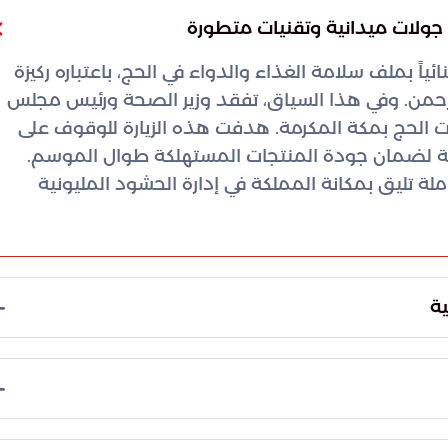
 جولات ميدانية وتقنيات متطورة
ئياً بملف سلامة الغذاء والدواء في الحج، باعتباره ركيزة
من. وفي هذا السياق، تفقد وزير الصحة ورئيس مجلس
يات الحج بمكة المكرمة. هدفت هذه الزيارة للوقوف على
ائية لضمان جودة المنتجات المستهلكة طوال الموسم.
 تليق بمكانة المملكة في إدارة الحشود المليونية
ية
كين المفتشين من أداء مهامهم بدقة وموثوقية عالية.
ة على المصانع والمستودعات الغذائية، مما يساهم في
 الدولية المعمول بها. وتشمل الأدوات التقنية المفعلة
ة لدعم الفرق الميدانية بالمعلومات اللوجستية اللازمة،