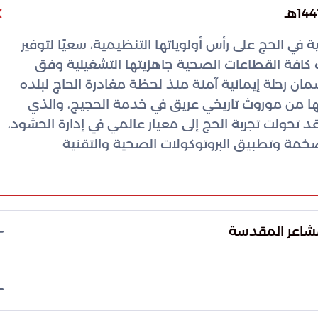
 في الحج على رأس أولوياتها التنظيمية، سعيًا لتوفير
كافة القطاعات الصحية جاهزيتها التشغيلية وفق
ان رحلة إيمانية آمنة منذ لحظة مغادرة الحاج لبلده
ا من موروث تاريخي عريق في خدمة الحجيج، والذي
 تحولت تجربة الحج إلى معيار عالمي في إدارة الحشود،
الضخمة وتطبيق البروتوكولات الصحية والتقنية
لمشاعر المقدسة
عام الحالي على إدارة الكثافة البشرية العالية ضمن
تطويرًا جذريًا في البنية التحتية الطبية لضمان
بكفاءة عالية في كافة نقاط التجمع.