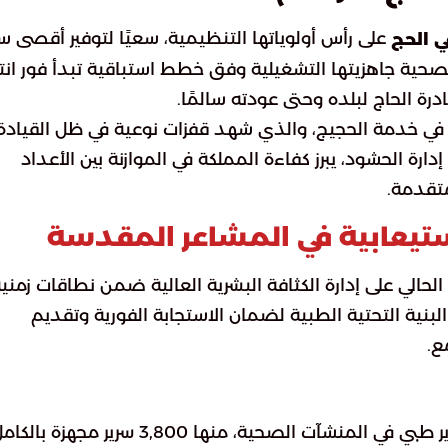
على رأس أولوياتها التنظيمية، سعيًا لتوفير أقصى س
ي الحج
صحية جاهزيتها التشغيلية وفق خطط استباقية تبدأ فور انت
ة الحاج لبلده وحتى عودته سالمًا.
في خدمة الحجيج، والذي شهد قفزات نوعية في ظل القيادة
دارة الحشود، يبرز كفاءة المملكة في الموازنة بين الأعداد
متقدمة.
استيعابية في المشاعر المقدسة
 الحالي على إدارة الكثافة البشرية العالية ضمن نطاقات زمني
لبنية التحتية الطبية لضمان الاستجابة الفورية وتقديم
ع.
: تم تخصيص أكثر من 20 ألف سرير طبي في المنشآت الصحية، منها 3,800 سرير مجهزة با