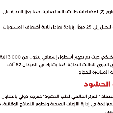
: جرى توسيع مستشفى منى الطوارئ (2) لمضاعفة طاقته الاستيعابية، مما يعزز القدرة على
: توسعت شبكة مراكز الرعاية الأولية لتصل إلى 25 مركزًا، بزيادة تعادل ثلاثة أضعاف المستويات
ترتكز الاستراتيجية الصحية على دعم لوجستي وبشري ضخم، حيث تم تجهيز أسطول إسعافي يتكون من 3,000 آل
متطورة. يساند هذا الأسطول 11 طائرة للإخلاء الطبي الجوي للحالات الطارئة. كما يشارك في الميدان 52 ألف
ب الحشود
عتماد “المركز العالمي لطب الحشود” كمرجع دولي بالتعاون 
تراكمة في إدارة الأزمات الصحية وتطوير النماذج الوقائية، 
يج.