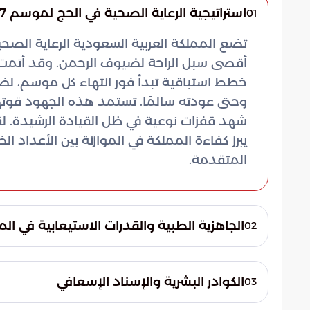
استراتيجية الرعاية الصحية في الحج لموسم 1447هـ
01
تضع المملكة العربية السعودية الرعاية الصحية
أقصى سبل الراحة لضيوف الرحمن. وقد أتمت 
خطط استباقية تبدأ فور انتهاء كل موسم، لضم
وحتى عودته سالمًا. تستمد هذه الجهود قوته
شهد قفزات نوعية في ظل القيادة الرشيدة. لقد
يبرز كفاءة المملكة في الموازنة بين الأعداد 
المتقدمة.
الجاهزية الطبية والقدرات الاستيعابية في ا
02
وفقًا لما أوردته بوابة السعودية، ركزت خطط ال
نطاقات زمنية ومكانية ضيقة. وقد استوجب ذلك 
الكوادر البشرية والإسناد الإسعافي
03
الاستجابة الفورية وتقديم التدخلات العلاجية 