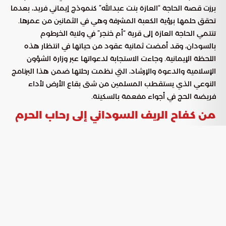
برزت قصة الحاجة “العازة بنت عبدالله” كنموذج إيماني فريد، بعدما
تحقق حلمها برؤية الكعبة المشرفة وهي في الثمانين من عمرها.
تنتمي الحاجة العازة إلى قرية “أم خنجر” في ولاية الخرطوم
بالسودان، وقد أمضت ثمانية عقود من حياتها في انتظار هذه
اللحظة الإيمانية. وجاءت الاستجابة لدعواتها عبر وزارة الشؤون
الإسلامية والدعوة والإرشاد، التي نظمت رحلتها ضمن هذا البرنامج
النوعي الذي يستقطب المسلمين من شتى بقاع الأرض لأداء
فريضة الحج في أجواء مفعمة بالسكينة.
من كفاح الريف السوداني إلى رحاب الحرم
الشريف
لم تكن حياة الحاجة العازة سهلة، بل كانت سلسلة من العمل الشاق
في ريف السودان، حيث قضت سنوات عمرها في الزراعة ورعي
الأغنام. وما زاد من خصوصية استضافتها هو مكانتها كواحدة من
أسر الشهداء الذين شاركوا في “عاصفة الحزم”، مما أضفى على
دعوتها ضمن
بُعداً
برنامج ضيوف خادم الحرمين الشريفين
إنسانياً وتقديراً استثنائياً لتضحيات ذويها.