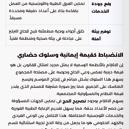
تمكين الفرق الطبية واللوجستية من العمل
رفع جودة
بكفاءة بناءً على أعداد دقيقة ومحددة
الخدمات
مسبقاً.
خلق أجواء روحية مطمئنة تتيح للحاج التركيز
توفير بيئة
على عبادته في بيئة صحية ومنظمة تقنياً.
آمنة
الانضباط كقيمة إيمانية وسلوك حضاري
إن الالتزام بالأنظمة الرسمية لا يمثل مجرد امتثال للقانون، بل هو
قيمة دينية تعكس وعي الحاج وحرصه على مصلحة المجموع.
يسهم هذا السلوك بشكل مباشر في إنجاح الموسم وتيسير
المناسك على الجميع، مما يبرز صورة مشرفة للمسلم الذي يقدر
قيمة النظام والمسؤولية المجتمعية.
يسهم الالتزام بوجود
في تمكين الجهات المسؤولة
تصريح الحج
من حصر الأعداد بدقة، مما يسهل تقديم الرعاية الطبية الفورية
والخدمات اللوجستية المتكاملة. هذا التكامل بين الوعي الفردي
والجهد الحكومي هو ما يجعل من رحلة الحج تجربة استثنائية تتسم