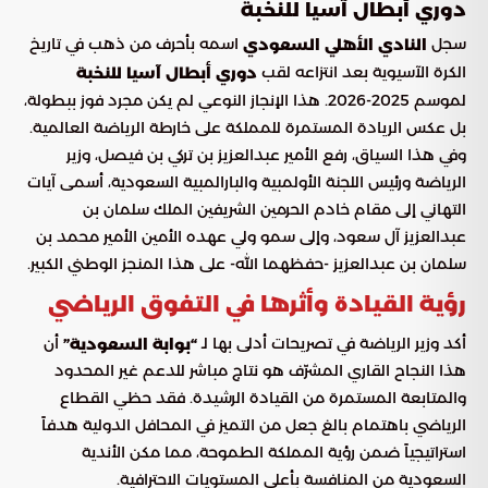
دوري أبطال آسيا للنخبة
سجل
اسمه بأحرف من ذهب في تاريخ
النادي الأهلي السعودي
الكرة الآسيوية بعد انتزاعه لقب
دوري أبطال آسيا للنخبة
لموسم 2025-2026. هذا الإنجاز النوعي لم يكن مجرد فوز ببطولة،
بل عكس الريادة المستمرة للمملكة على خارطة الرياضة العالمية.
وفي هذا السياق، رفع الأمير عبدالعزيز بن تركي بن فيصل، وزير
الرياضة ورئيس اللجنة الأولمبية والبارالمبية السعودية، أسمى آيات
التهاني إلى مقام خادم الحرمين الشريفين الملك سلمان بن
عبدالعزيز آل سعود، وإلى سمو ولي عهده الأمين الأمير محمد بن
سلمان بن عبدالعزيز -حفظهما الله- على هذا المنجز الوطني الكبير.
رؤية القيادة وأثرها في التفوق الرياضي
أكد وزير الرياضة في تصريحات أدلى بها لـ
أن
“بوابة السعودية”
هذا النجاح القاري المشرّف هو نتاج مباشر للدعم غير المحدود
والمتابعة المستمرة من القيادة الرشيدة. فقد حظي القطاع
الرياضي باهتمام بالغ جعل من التميز في المحافل الدولية هدفاً
استراتيجياً ضمن رؤية المملكة الطموحة، مما مكن الأندية
السعودية من المنافسة بأعلى المستويات الاحترافية.