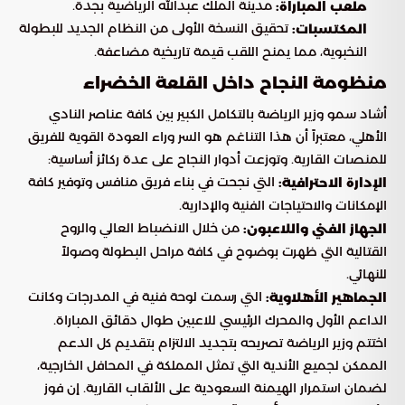
مدينة الملك عبدالله الرياضية بجدة.
ملعب المباراة:
تحقيق النسخة الأولى من النظام الجديد للبطولة
المكتسبات:
النخبوية، مما يمنح اللقب قيمة تاريخية مضاعفة.
منظومة النجاح داخل القلعة الخضراء
أشاد سمو وزير الرياضة بالتكامل الكبير بين كافة عناصر النادي
الأهلي، معتبراً أن هذا التناغم هو السر وراء العودة القوية للفريق
للمنصات القارية. وتوزعت أدوار النجاح على عدة ركائز أساسية:
التي نجحت في بناء فريق منافس وتوفير كافة
الإدارة الاحترافية:
الإمكانات والاحتياجات الفنية والإدارية.
من خلال الانضباط العالي والروح
الجهاز الفني واللاعبون:
القتالية التي ظهرت بوضوح في كافة مراحل البطولة وصولاً
للنهائي.
التي رسمت لوحة فنية في المدرجات وكانت
الجماهير الأهلاوية:
الداعم الأول والمحرك الرئيسي للاعبين طوال دقائق المباراة.
اختتم وزير الرياضة تصريحه بتجديد الالتزام بتقديم كل الدعم
الممكن لجميع الأندية التي تمثل المملكة في المحافل الخارجية،
لضمان استمرار الهيمنة السعودية على الألقاب القارية. إن فوز