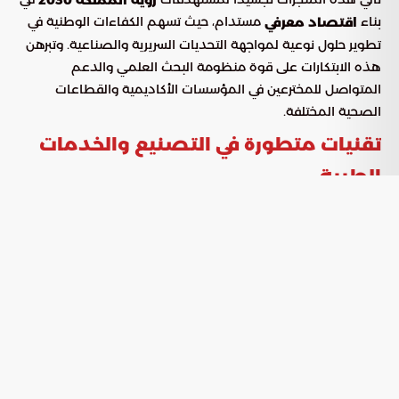
بناء
مستدام، حيث تسهم الكفاءات الوطنية في
اقتصاد معرفي
تطوير حلول نوعية لمواجهة التحديات السريرية والصناعية. وتبرهن
هذه الابتكارات على قوة منظومة البحث العلمي والدعم
المتواصل للمخترعين في المؤسسات الأكاديمية والقطاعات
الصحية المختلفة.
تقنيات متطورة في التصنيع والخدمات
الطبية
قدم الدكتور عبدالعزيز خالد إسعيفان، الأستاذ المشارك بقسم
التكنولوجيا الطبية الحيوية، ابتكاراً يعتمد على تقنية
الطباعة
لإنتاج ضمادات طبية متطورة. يهدف هذا
الفلكسوغرافية
المشروع إلى:
تحسين كفاءة عمليات التصنيع الصناعي للوازم الطبية.
خفض تكلفة الإنتاج لضمان توفر المنتجات بأسعار تنافسية.
تعزيز الوصول العادل لخدمات الرعاية الصحية عالية الجودة.
ويمثل هذا الابتكار تحولاً مهماً في تطويع التقنيات الصناعية
لخدمة القطاع الطبي، بما يسهم في توفير حلول علاجية قابلة