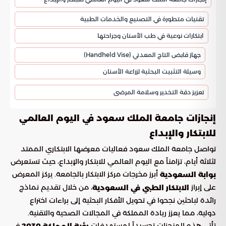
تقنيات متطورة في التصنيع والخدمات الطبية
ابتكارات نوعية في طب الأسنان وجراحتها
جهاز قابض التاج المعدني (Handheld Vise)
وسيلة التثبيت البحثية لزراعة الأسنان
تعزيز دقة التخدير وسلامة المرضى
إنجازات جامعة الملك سعود في اليوم العالمي
للابتكار والإبداع
تواصل جامعة الملك سعود فعاليات معرضها الابتكاري الممتد
لثلاثة أيام، تزامناً مع اليوم العالمي للابتكار والإبداع، حيث تستعرض
أبرز مخرجات مركز الابتكار بالجامعة. يركز المعرض
بوابة السعودية
على إبراز
، من خلال تقديم نماذج
الابتكار الطبي في السعودية
رائدة لباحثين نجحوا في تحويل الأفكار البحثية إلى براءات اختراع
دولية، مما يعزز ريادة المملكة في المجالات الصحية والتقنية.
تأتي هذه المنجزات تجسيداً لمستهدفات
في
رؤية المملكة 2030