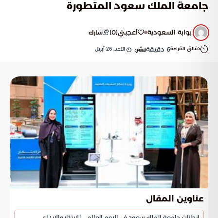
جامعة الملك سعود المتطورة
بوابة السعودية
أعجبني
(
0
)
شارك
دقائق القراءة
6
دقيقة
الأحد, 26 أبريل
نشر:
عناوين المقال
إنجازات جامعة الملك سعود في اليوم العالمي للابتكار والإبداع