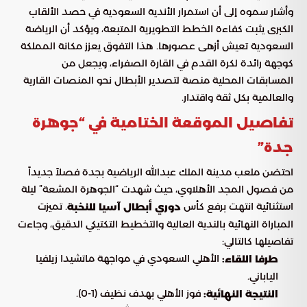
وأشار سموه إلى أن استمرار الأندية السعودية في حصد الألقاب
الكبرى يثبت كفاءة الخطط التطويرية المتبعة، ويؤكد أن الرياضة
السعودية تعيش أزهى عصورها. هذا التفوق يعزز مكانة المملكة
كوجهة رائدة لكرة القدم في القارة الصفراء، ويجعل من
المسابقات المحلية منصة لتصدير الأبطال نحو المنصات القارية
والعالمية بكل ثقة واقتدار.
تفاصيل الموقعة الختامية في “جوهرة
جدة”
احتضن ملعب مدينة الملك عبدالله الرياضية بجدة فصلاً جديداً
من فصول المجد الأهلاوي، حيث شهدت “الجوهرة المشعة” ليلة
استثنائية انتهت برفع كأس
. تميزت
دوري أبطال آسيا للنخبة
المباراة النهائية بالندية العالية والتخطيط التكتيكي الدقيق، وجاءت
تفاصيلها كالتالي:
الأهلي السعودي في مواجهة ماتشيدا زيلفيا
طرفا اللقاء:
الياباني.
فوز الأهلي بهدف نظيف (1-0).
النتيجة النهائية: