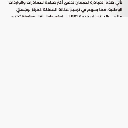
تأتي هذه المبادرة لضمان تدفق أكثر كفاءة للصادرات والواردات
الوطنية، مما يسهم في ترسيخ مكانة المملكة كمركز لوجستي
عالمي رائد. تهدف خدمة RS1 إلى توفير حلول نقل موثوقة تخدم
المصدرين والمستوردين على حد سواء، مع تعزيز مرونة سلاسل
الإمداد في منطقة البحر الأحمر، التي تعد شرياناً حيوياً للتجارة
العالمية.
ملامح ومميزات خدمة الشحن RS1
تتميز الخدمة الجديدة بقدرتها على خلق ممر لوجستي فعال يربط
بين موانئ محورية في المنطقة، وتتمثل أبرز خصائصها في النقاط
التالية:
: يربط ميناء جدة الإسلامي بميناء صلالة
المسار الملاحي
العماني وميناء جيبوتي، مما يعزز التكامل التجاري مع دول
الجوار.
: توفر الخدمة قدرة تحميلية تصل إلى
الطاقة الاستيعابية
1,730 حاوية قياسية في الرحلة الواحدة.
: رفع كفاءة الخدمات اللوجستية وتحسين
الأهداف التشغيلية
مؤشرات أداء الموانئ السعودية في التقارير التنافسية الدولية.