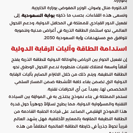
بالوزارة.
الدكتورة منال رضوان، الوزير المفوض بوزارة الخارجية.
وتسعى هذه اللقاءات، بحسب ما ذكرته
، إلى
بوابة السعودية
تفعيل الدور القيادي للمملكة في المحافل الدولية، ودعم التحول
العالمي نحو استثمار الطاقة الذرية في أغراض مدنية وتنموية
تتوافق مع مستهدفات رؤية السعودية 2030.
استدامة الطاقة وآليات الرقابة الدولية
إن تفعيل الحوار بين الرياض والوكالة الدولية للطاقة الذرية يفتح
آفاقاً واسعة لامتلاك تقنيات متطورة تدعم التحول الوطني نحو
الطاقة النظيفة. ويتم ذلك من خلال الالتزام الصارم بآليات الرقابة
الدولية التي تضمن بقاء كافة الأنشطة ضمن المسار السلمي
المخصص لها، بعيداً عن أي انحرافات تقنية.
تستمر المملكة في بناء نموذج يحتذى به في الموازنة بين السيادة
التقنية والمسؤولية الدولية، مما يطرح تساؤلاً جوهرياً حول قدرة
هذا النموذج الإقليمي الصاعد على قيادة الحقبة القادمة من
الطاقة النظيفة الملتزمة بالمعايير الأخلاقية، فهل يشهد العالم
قريباً تحولاً جذرياً في خارطة الطاقة العالمية انطلاقاً من هذه