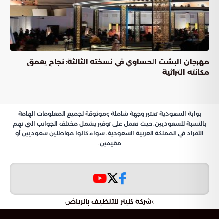
الأطر التنظيمية والكفاءة الميدانية في إدارة الأزمات
معايير السلامة والتقييم الفني المستمر
إرشادات السفر لضمان السهولة والمرونة
مؤشرات الأداء التشغيلي الحالي
عودة انتظام حركة
الملاحة الجوية في الكويت
والقدرات التشغيلية الكاملة
تكللت الجهود التنظيمية بالنجاح مع استعادة
حركة الملاحة
لمسارها الطبيعي، حيث أعلنت شركة طيران
الجوية في الكويت
الجزيرة عن الجاهزية التامة لاستقبال المسافرين عبر مبنى الركاب
(T5). جاء هذا الإعلان عقب فترة من التوقف المؤقت التي استدعت
مراجعة دقيقة لكافة المسارات اللوجستية، مما أدى إلى استيفاء
جميع المتطلبات الأمنية والتقنية اللازمة لضمان انسيابية حركة
الطيران وسلامة المرتادين.
تدار هذه العمليات حالياً بكفاءة عالية تحت إشراف الإدارة العامة
للطيران المدني، حيث ينصب التركيز على تحسين تجربة المسافر