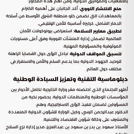
بالاتفاقيات والمواثيق الدولية، ومن أهم هذه المحاور:
: أكد الجانبان على أهمية الالتزام
منع الانتشار النووي
بالمعاهدات التي تضمن خلو منطقة الشرق الأوسط من أسلحة
الدمار الشامل، كركيزة أساسية للأمن الإقليمي.
: استعراض بروتوكولات الأمان
تطبيق معايير السلامة
العالمية لضمان إدارة المنشآت النووية وفق أعلى مستويات
الموثوقية والمسؤولية المهنية.
: تبادل الرؤى حول القضايا الراهنة
تنسيق المواقف الدولية
لتوحيد الجهود الدولية بما يدعم السلم والأمن والاستقرار في
مختلف دول العالم.
دبلوماسية التقنية وتعزيز السيادة الوطنية
أظهر الاجتماع الذي احتضنه مقر وزارة الخارجية تكامل الأدوار بين
المؤسسات الوطنية والمنظمات الدولية، بحضور نخبة من
المسؤولين لضمان تنفيذ الرؤى الاستراتيجية، وهم:
الدكتور عبدالرحمن الرسي، وكيل الوزارة للشؤون الدولية المتعددة
والمشرف على وكالة شؤون الاقتصاد والتنمية.
الأستاذ سعود بن بدر بن سعود بن عبدالعزيز، مدير إدارة نزع السلاح