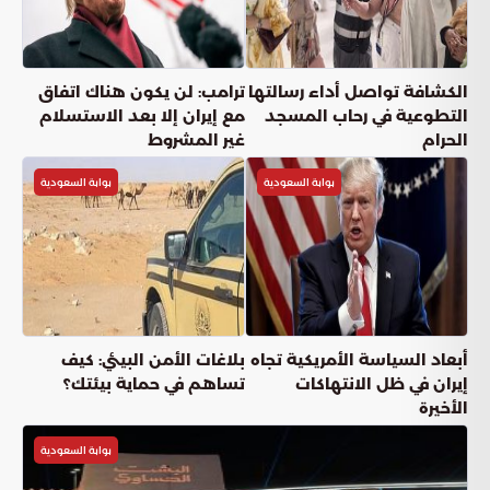
بوابة السعودية
أعجبني
(
0
)
شارك
دقائق القراءة
6
دقيقة
الخميس, 04 يونيو
نشر:
عناوين المقال
عودة انتظام حركة الملاحة الجوية في الكويت والقدرات التشغيلية الكاملة