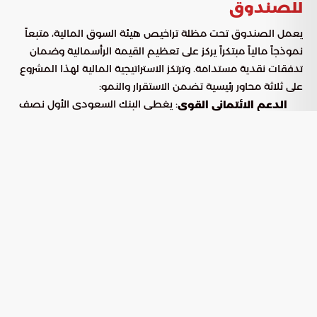
للصندوق
يعمل الصندوق تحت مظلة تراخيص هيئة السوق المالية، متبعاً
نموذجاً مالياً مبتكراً يركز على تعظيم القيمة الرأسمالية وضمان
تدفقات نقدية مستدامة. وترتكز الاستراتيجية المالية لهذا المشروع
على ثلاثة محاور رئيسية تضمن الاستقرار والنمو:
: يغطي البنك السعودي الأول نصف
الدعم الائتماني القوي
التكاليف الإجمالية للمشروع، ما يؤكد الملاءة المالية والجدوى
الاقتصادية العالية للأصول المستهدفة بالتطوير.
: يمثل الصندوق قناة استثمارية
جذب الاستثمارات النوعية
آمنة وجاذبة للمؤسسات المالية وكبار المستثمرين الراغبين في
المشاركة في النهضة العمرانية التي تشهدها الرياض.
: تتبع إدارة الصندوق سياسة تنويع
توازن المخاطر والعوائد
لمصادر التمويل، مما يمنح المشروع مرونة عالية في مواجهة
متغيرات السوق ويضمن عوائد طويلة الأمد للمساهمين.
مشروع الملقا: صرح معماري على طريق
الملك فهد