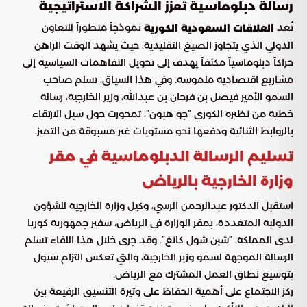
رسالة دبلوماسية تعزز الشراكة الاستراتيجية
تُعد
نموذجاً متطوراً للتعاون
العلاقات السعودية الكورية
الدولي الذي يتجاوز الصيغ التقليدية، حيث يشهد الوقت الراهن
حراكاً دبلوماسياً مكثفاً يهدف إلى تحويل التفاهمات السياسية إلى
مشاريع اقتصادية ملموسة. وفي هذا السياق، تسلم صاحب
السمو الأمير فيصل بن فرحان بن عبدالله، وزير الخارجية، رسالة
خطية من نظيره الكوري “جو هيون”، تمحورت حول سبل الارتقاء
بالروابط الثنائية ودفعها نحو مستويات غير مسبوقة من التميز.
تسليم الرسالة الدبلوماسية في مقر
وزارة الخارجية بالرياض
استقبل الدكتور عبدالرحمن الرسي، وكيل وزارة الخارجية للشؤون
الدولية المتعددة، بمقر الوزارة في الرياض، سفير جمهورية كوريا
لدى المملكة، “شين شول كانغ”. وقد جرى خلال هذا اللقاء تسلم
الرسالة الموجهة لسمو وزير الخارجية، والتي تعكس التزام سيول
بتوسيع نطاق العمل المشترك مع الرياض.
ركز الاجتماع على أهمية الحفاظ على وتيرة التنسيق الرفيعة بين