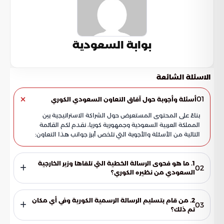
بوابة السعودية
الاسئلة الشائعة
01
أسئلة وأجوبة حول آفاق التعاون السعودي الكوري
بناءً على المحتوى المستعرض حول الشراكة الاستراتيجية بين
المملكة العربية السعودية وجمهورية كوريا، نقدم لكم القائمة
التالية من الأسئلة والأجوبة التي تلخص أبرز جوانب هذا التعاون:
1. ما هو فحوى الرسالة الخطية التي تلقاها وزير الخارجية
02
السعودي من نظيره الكوري؟
تناولت الرسالة الخطية التي بعث بها معالي جو هيون سبل تعزيز
العلاقات الثنائية والارتقاء بها إلى مستويات غير مسبوقة. كما ركزت
2. من قام بتسليم الرسالة الرسمية الكورية وفي أي مكان
03
على دفع العمل المشترك نحو آفاق أرحب تلبي تطلعات البلدين في
تم ذلك؟
مختلف المجالات.