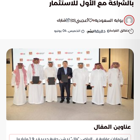
بالشراكة مع الأول للاستثمار
بوابة السعودية
أعجبني
(
0
)
شارك
دقائق القراءة
6
دقيقة
الخميس, 04 يونيو
نشر:
عناوين المقال
استثمارات عقارية في الرياض: “رتال” تدشن حقبة جديدة بـ 1.9 مليار ريال في حي الملقا