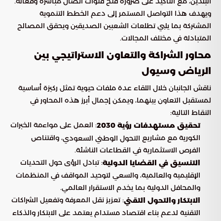
البلدين، مع التأكيد على ضرورة فتح قنوات اتصال مباشرة وفعالة.
ويهدف هذا التواصل المستمر إلى دعم الخطط التنموية
المشتركة بما يلبي تطلعات الشعبين الصديقين ويحقق المصالح
المتبادلة في مختلف المجالات.
محاور الشراكة والتعاون الاستراتيجي بين
الرياض وسيول
ناقش الجانبان خلال اللقاء عدة ملفات حيوية تمثل ركيزة أساسية
لمستقبل التعاون بينهما، ويمكن إجمال أبرز هذه المحاور في
النقاط التالية:
: العمل على مواءمة الخبرات
تحقيق مستهدفات رؤية 2030
الكورية مع مشاريع
، واقتناص
التحول الوطني السعودي
الفرص الاستثمارية في القطاعات الناشئة.
: تبادل الرؤى حول التحديات
التنسيق في القضايا الدولية
الإقليمية والعالمية، والسعي لتوحيد المواقف في المنظمات
والمحافل الدولية بما يخدم الاستقرار العالمي.
: تعزيز نقل المعرفة وتفعيل الشراكات
الابتكار والتحول التقني
التقنية لدعم بناء اقتصاد مستدام يعتمد على الابتكار والذكاء