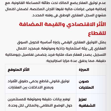
عدم توثيق العقار يضع المالك تحت طائلة المساءلة القانونية، مع
إمكانية فرض غرامات مالية تقرها اللجان المختصة، لضمان اكتمال
مشروع السجل العقاري الوطني في وقته المحدد.
الأثر الاقتصادي والقيمة المضافة
للقطاع
يمثل التوثيق العقاري الرقمي ركيزة أساسية لتحويل السوق
العقاري إلى بيئة استثمارية جاذبة وموثوقة. فبمجرد اكتمال
التسجيل، يصدر للعقار صك ملكية فريد يتضمن تفاصيل جيومكانية
دقيقة، مما يحقق عدة مزايا استراتيجية:
الميزة
الأثر المتوقع
توثيق قانوني قاطع يحمي حقوق الأفراد
صون
ويمنع التداخلات بين العقارات.
الملكيات
توفير بيانات دقيقة وموثوقة للمستثمرين
تعزيز
حول الوضع النظامي والمكاني لكل وحدة.
الشفافية