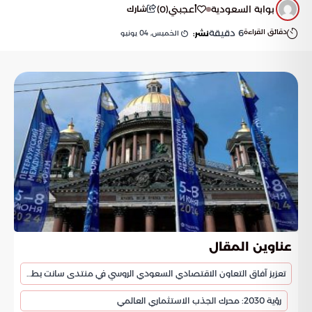
بوابة السعودية
أعجبني
(
0
)
شارك
دقائق القراءة
6
دقيقة
الخميس, 04 يونيو
نشر:
عناوين المقال
تعزيز آفاق التعاون الاقتصادي السعودي الروسي في منتدى سانت بطرسبورغ
رؤية 2030: محرك الجذب الاستثماري العالمي