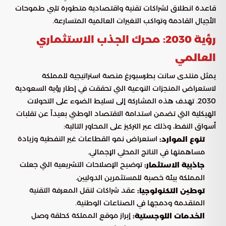
قاعدة انطلاق لشراكات تقنية واقتصادية متطورة تلبي طموحات
الأجيال القادمة وتواكب التغيرات العالمية المتسارعة.
رؤية 2030: محرك الجذب الاستثماري
العالمي
يمثل منتدى سانت بطرسبورغ منصة استراتيجية للمملكة
لاستعراض المنجزات النوعية التي تحققت في إطار رؤية السعودية
2030. تهدف هذه المشاركة إلى تسليط الضوء على التحولات
الهيكلية التي تضمن استدامة الاقتصاد الوطني بعيداً عن تقلبات
أسواق النفط، وذلك عبر التركيز على المحاور التالية:
استعراض نمو القطاعات غير النفطية وزيادة
تنوع الموارد:
مساهمتها في الناتج المحلي الإجمالي.
توضيح الإصلاحات التشريعية التي جعلت
جاذبية الاستثمار:
المملكة بيئة خصبة للمستثمرين الدوليين.
عقد شراكات لنقل المعرفة التقنية
توطين التكنولوجيا:
المتقدمة ودمجها في الصناعات الوطنية.
إبراز موقع المملكة كحلقة وصل
الخدمات اللوجستية: