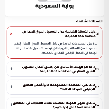
بوابة السعودية
الاسئلة الشائعة
دليل الأسئلة الشائعة حول التسجيل العيني للعقار في
01
منطقة مكة المكرمة
بناءً على المعلومات الواردة في دليل التسجيل العيني للعقار، إليكم
مجموعة من الأسئلة والأجوبة التي توضح تفاصيل هذه المرحلة
الهامة في التحول الرقمي العقاري بالمملكة.
1. ما هو الهدف الأساسي من إطلاق أعمال التسجيل
02
العيني للعقار في منطقة مكة المكرمة؟
يهدف المشروع إلى تعزيز حوكمة المنظومة العقارية ورفع كفاءة
الشفافية في المملكة العربية السعودية. كما يسعى لضمان حقوق
2. ما هي المنطقة المستهدفة حالياً ضمن النطاق
03
الملاك وحمايتها عبر استخدام معايير تقنية عالمية، وتأسيس قاعدة
الجغرافي للمرحلة الحالية؟
بيانات رقمية موحدة تعبر عن الحالة القانونية والوصفية الدقيقة
تركز المرحلة الراهنة بشكل أساسي على مناطق محددة في محافظة
لكل وحدة عقارية.
الطائف، حيث يتصدر "حي الهدا" المواقع المستهدفة. وقد تم
3. متى تنتهي المهلة المحددة لملاك العقارات في المناطق
04
اختيار هذا الحي نظراً لجهوزية بياناته الفنية والتنظيمية، مع وجود
المعلنة لاستكمال إجراءاتهم؟