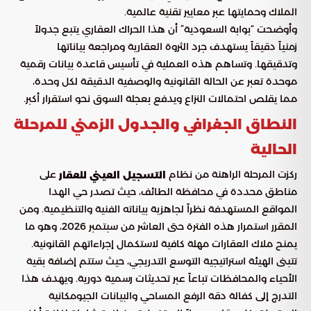
الملاك وحمايتها عبر معايير تقنية عالمية.
وأوضحت “بوابة السعودية” أن هذا الحراك العقاري يتبع جدولاً
زمنياً دقيقاً يستهدف جرد الثروة العقارية ومراجعة بياناتها
وتدقيقها. وتساهم هذه العملية في تأسيس قاعدة بيانات رقمية
موحدة تعبر عن الحالة القانونية والوصفية الدقيقة لكل وحدة،
مما يقلص احتمالات النزاع ويدفع بعجلة السوق نحو استقرار أكبر.
النطاق الجغرافي والجدول الزمني للمرحلة
الحالية
ركزت المرحلة الراهنة من نظام
على
التسجيل العيني للعقار
مناطق محددة في محافظة الطائف، حيث تصدر حي الهدا
المواقع المستهدفة نظراً لجاهزية بياناته الفنية والتنظيمية. ومن
المقرر استمرار هذه الفترة حتى العاشر من سبتمبر 2026، وهو ما
يمنح ملاك العقارات مهلة كافية لاستكمال إجراءاتهم القانونية.
تتبنى الهيئة استراتيجية التوسع التدريجي، حيث ستتم إضافة بقية
الأحياء والمحافظات تباعاً عبر تحديثات رسمية دورية. ويهدف هذا
التدرج إلى كفالة دقة الرفع المساحي والبيانات الجيومكانية