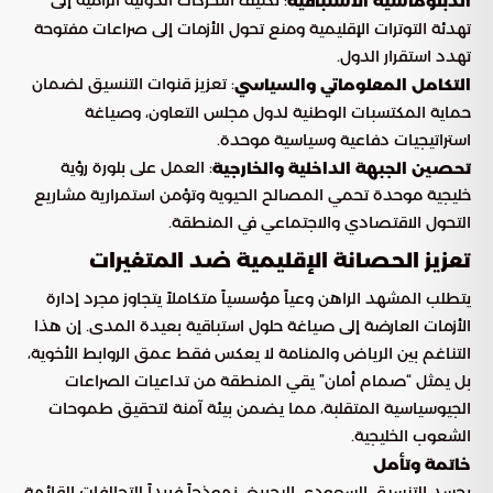
: تكثيف التحركات الدولية الرامية إلى
الدبلوماسية الاستباقية
تهدئة التوترات الإقليمية ومنع تحول الأزمات إلى صراعات مفتوحة
تهدد استقرار الدول.
: تعزيز قنوات التنسيق لضمان
التكامل المعلوماتي والسياسي
حماية المكتسبات الوطنية لدول مجلس التعاون، وصياغة
استراتيجيات دفاعية وسياسية موحدة.
: العمل على بلورة رؤية
تحصين الجبهة الداخلية والخارجية
خليجية موحدة تحمي المصالح الحيوية وتؤمن استمرارية مشاريع
التحول الاقتصادي والاجتماعي في المنطقة.
تعزيز الحصانة الإقليمية ضد المتغيرات
يتطلب المشهد الراهن وعياً مؤسسياً متكاملاً يتجاوز مجرد إدارة
الأزمات العارضة إلى صياغة حلول استباقية بعيدة المدى. إن هذا
التناغم بين الرياض والمنامة لا يعكس فقط عمق الروابط الأخوية،
بل يمثل “صمام أمان” يقي المنطقة من تداعيات الصراعات
الجيوسياسية المتقلبة، مما يضمن بيئة آمنة لتحقيق طموحات
الشعوب الخليجية.
خاتمة وتأمل
يجسد التنسيق السعودي البحريني نموذجاً فريداً للتحالفات القائمة