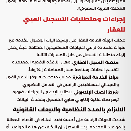
المرتبطة بكل عقار، وصولاً إلى تغطية جغرافية شاملة لكافة أراضي
المملكة العربية السعودية.
إجراءات ومتطلبات التسجيل العيني
للعقار
عملت الهيئة العامة للعقار على تبسيط آليات الوصول للخدمة عبر
قنوات متعددة تراعي احتياجات المستفيدين المختلفة، حيث يمكن
إنهاء متطلبات التسجيل من خلال المسارات التالية:
: وهي النافذة الرقمية المعتمدة
منصة السجل العقاري
لتقديم الطلبات ومتابعة مسار المعاملات إلكترونياً.
: مكاتب متخصصة توفر الدعم الفني
مراكز الخدمة المباشرة
والميداني للمستفيدين الراغبين في التعامل الحضوري.
: يتطلب البدء في الإجراءات ضرورة
شرط الصك الإلكتروني
توفر صك ملكية إلكتروني ساري المفعول ومحدث البيانات.
الالتزام بالمدد النظامية والتبعات القانونية
شددت الجهات الرقابية على أهمية تقيد الملاك في الأحياء المعلنة
بالمواعيد المحددة لبدء التسجيل. إن التخلف عن هذه المواعيد أو