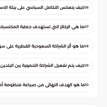
هذا التناغم يساهم في إيصال رسالة خليجية 
كيف ينعكس التكامل السياسي على بيئة الاست
06
التعاون كلاعبين أساسيين في صياغة السياس
يساهم التكامل السياسي في خفض حدة التصعيد
ومنهجية الحوار. هذا الاستقرار السياسي ينعكس إي
ما هي الركائز التي تستهدف حماية المكتسبات
07
ويدعم تنفيذ المشاريع الكبرى والرؤى الاقتصا
تتمثل الركائز في تحصين المنجزات التنموية 
الخارجية. يتم ذلك من خلال تحديث أدوات التنس
ما هو أثر الشراكة السعودية القطرية على س
08
جديد يعتمد على التعاون الفعال لضمان استدا
ترسخ العلاقات القوية بين الرياض والدوحة مكا
سوق الطاقة العالمي. هذا التنسيق يساهم في
كيف يتم تفعيل الشراكة التنموية بين البلدين؟
09
الإمدادات، خاصة في ظل حالة عدم اليقين ال
يتم تفعيل الشراكة عبر مذكرات التفاهم التي 
ما هو الهدف النهائي من صياغة منظومة أم
10
ورؤية قطر الوطنية، مما يعزز من التكامل الا
الهدف النهائي هو ضمان الرخاء الدائم لشع
ومستقل. تسعى الدولتان عبر ثقلهما الدبلوم