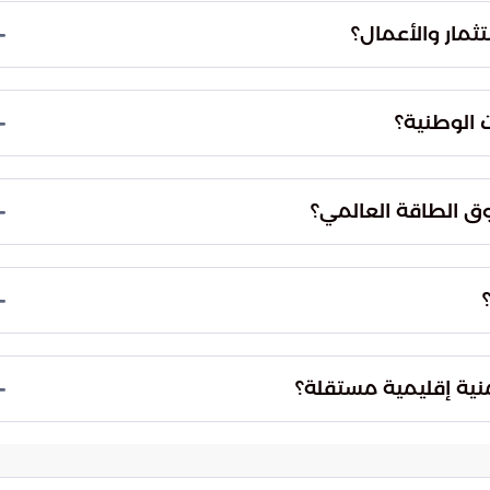
واضحة ومؤثرة للعالم، مما يعزز من مكانة دول مجلس
ثمار والأعمال؟
ات الدولية وحماية مكتسبات شعوب المنطقة.
 الإقليمي عبر تغليب المسارات الدبلوماسية
جاباً على بيئة الاستثمار، حيث يوفر مناخاً آمناً للأعمال
 الوطنية؟
دية الطموحة في كلا البلدين.
التي حققتها دول مجلس التعاون ضد المخاطر والتهديدات
يق الثنائي لتواكب حجم التحديات الراهنة، وخلق واقع
وق الطاقة العالمي؟
مة النمو والرخاء.
نة الدولتين كلاعبين محوريين في الحفاظ على توازن
 تعزيز نمو الاقتصاد الدولي وضمان استقرار
تي تسيطر على المشهد الاقتصادي والسياسي العالمي.
تدعم برامج التحول الوطني والنمو المستدام. تهدف
هذه الشراكات إلى تبادل الخبرات وتطوير البرامج التنموية المشتركة التي تخدم رؤية المملكة 2030
نية إقليمية مستقلة؟
قتصادي والاجتماعي بين الشعبين الشقيقين.
وب المنطقة من خلال خلق مناخ جيوسياسي هادئ
اسي الموحد إلى فرض واقع جديد يقلل من التدخلات