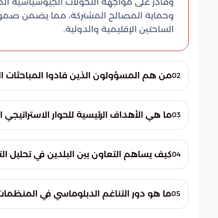
وقادر على مواجهة التحولات الجيوسياسية المتل
وحماية المصالح المشتركة، مما يضمن صمود 
الساحتين الإقليمية والدولية.
من هم المسؤولون الذين قادوا المباحثات الأخي
02
قاد المباحثات الأخيرة صاحب السمو الأمير فيص
معالي الشيخ محمد بن عبدالرحمن بن جاسم آل ث
ما هي الأهداف الرئيسية للحوار الاستراتيجي 
03
ركزت هذه اللقاءات على تعميق آليات العمل الم
يسعى الحوار المستمر إلى تشييد جدار حماي
الاستقرار في المنطقة. كما يركز على مواءمة ا
كيف يساهم التعاون بين البلدين في تحليل ال
04
في دوائر صناعة القرار العالمي ويؤدي إلى تطو
يتضمن التعاون رصد المتغيرات السياسية في 
المصالح الخليجية. يتم ذلك من خلال تطوير من
ما هو دور التناغم الدبلوماسي في المنظمات 
05
يساعد في صياغة مواقف موحدة تضمن التدخل 
يهدف التنسيق بين الرياض والدوحة إلى توحي