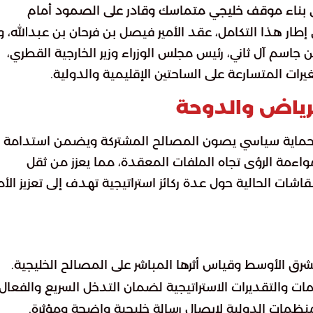
في بناء موقف خليجي متماسك وقادر على الصمود أمام
طار هذا التكامل، عقد الأمير فيصل بن فرحان بن عبدالله، وز
جاسم آل ثاني، رئيس مجلس الوزراء وزير الخارجية القطري،
رات المتسارعة على الساحتين الإقليمية والدولية.
الرياض والدوحة
دار حماية سياسي يصون المصالح المشتركة ويضمن استدامة
مواءمة الرؤى تجاه الملفات المعقدة، مما يعزز من ثقل
نقاشات الحالية حول عدة ركائز استراتيجية تهدف إلى تعزيز الأ
شرق الأوسط وقياس أثرها المباشر على المصالح الخليجية.
ات والتقديرات الاستراتيجية لضمان التدخل السريع والفعال.
نظمات الدولية لإيصال رسالة خليجية واضحة ومؤثرة.