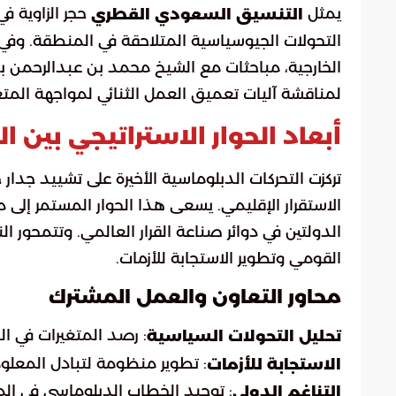
يمثل
حجر الزاوية 
التنسيق السعودي القطري
التحولات الجيوسياسية المتلاحقة في المنطقة. وفي إ
الخارجية، مباحثات مع الشيخ محمد بن عبدالرحمن بن 
لمناقشة آليات تعميق العمل الثنائي لمواجهة المتغي
أبعاد الحوار الاستراتيجي بين 
تركزت التحركات الدبلوماسية الأخيرة على تشييد ج
الاستقرار الإقليمي. يسعى هذا الحوار المستمر إلى 
الدولتين في دوائر صناعة القرار العالمي. وتتمحور ال
القومي وتطوير الاستجابة للأزمات.
محاور التعاون والعمل المشترك
: رصد المتغيرات في ال
تحليل التحولات السياسية
: تطوير منظومة لتبادل المعلوم
الاستجابة للأزمات
: توحيد الخطاب الدبلوماسي في الم
التناغم الدولي