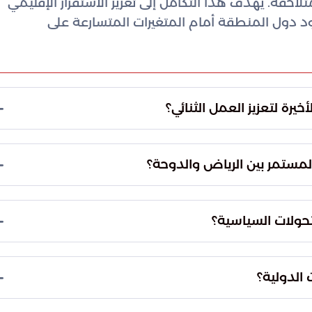
احقة. يهدف هذا التكامل إلى تعزيز الاستقرار الإقليمي
دول المنطقة أمام المتغيرات المتسارعة على
رة لتعزيز العمل الثنائي؟
ل بن فرحان بن عبدالله، وزير الخارجية السعودي، مع
اني، رئيس مجلس الوزراء وزير الخارجية في دولة قطر.
المستمر بين الرياض والدوحة؟
شترك وتطوير الاستجابة للأزمات الراهنة.
ة سياسي يصون المصالح المشتركة ويضمن استدامة
لرؤى تجاه الملفات المعقدة، مما يعزز من ثقل الدولتين
تحولات السياسية؟
ير استراتيجيات فعالة للأمن القومي.
منطقة الشرق الأوسط وقياس أثرها المباشر على
ظومة لتبادل المعلومات والتقديرات الاستراتيجية، مما
الدولية؟
السريع والفعال لمواجهة أي تحديات طارئة.
د الخطاب الدبلوماسي في المحافل والمنظمات الدولية.