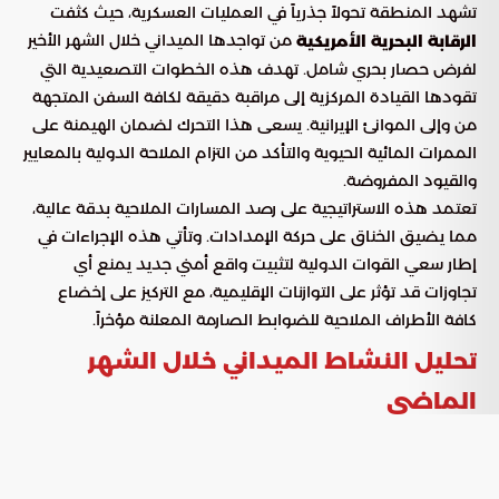
تشهد المنطقة تحولاً جذرياً في العمليات العسكرية، حيث كثفت
من تواجدها الميداني خلال الشهر الأخير
الرقابة البحرية الأمريكية
لفرض حصار بحري شامل. تهدف هذه الخطوات التصعيدية التي
تقودها القيادة المركزية إلى مراقبة دقيقة لكافة السفن المتجهة
من وإلى الموانئ الإيرانية. يسعى هذا التحرك لضمان الهيمنة على
الممرات المائية الحيوية والتأكد من التزام الملاحة الدولية بالمعايير
والقيود المفروضة.
تعتمد هذه الاستراتيجية على رصد المسارات الملاحية بدقة عالية،
مما يضيق الخناق على حركة الإمدادات. وتأتي هذه الإجراءات في
إطار سعي القوات الدولية لتثبيت واقع أمني جديد يمنع أي
تجاوزات قد تؤثر على التوازنات الإقليمية، مع التركيز على إخضاع
كافة الأطراف الملاحية للضوابط الصارمة المعلنة مؤخراً.
تحليل النشاط الميداني خلال الشهر
الماضي
أشارت تقارير فنية نشرتها
إلى تصاعد ملحوظ في
بوابة السعودية
وتيرة التدخلات العسكرية المباشرة خلال الأسابيع الأربعة الماضية.
وتعكس البيانات الإحصائية التالية حجم العمليات التي استهدفت