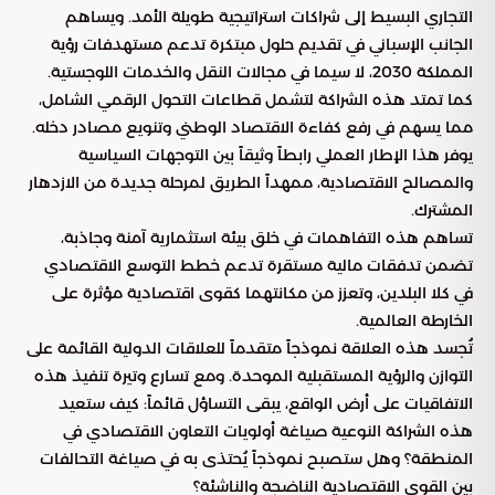
التجاري البسيط إلى شراكات استراتيجية طويلة الأمد. ويساهم
الجانب الإسباني في تقديم حلول مبتكرة تدعم مستهدفات رؤية
المملكة 2030، لا سيما في مجالات النقل والخدمات اللوجستية.
كما تمتد هذه الشراكة لتشمل قطاعات التحول الرقمي الشامل،
مما يسهم في رفع كفاءة الاقتصاد الوطني وتنويع مصادر دخله.
يوفر هذا الإطار العملي رابطاً وثيقاً بين التوجهات السياسية
والمصالح الاقتصادية، ممهداً الطريق لمرحلة جديدة من الازدهار
المشترك.
تساهم هذه التفاهمات في خلق بيئة استثمارية آمنة وجاذبة،
تضمن تدفقات مالية مستقرة تدعم خطط التوسع الاقتصادي
في كلا البلدين، وتعزز من مكانتهما كقوى اقتصادية مؤثرة على
الخارطة العالمية.
تُجسد هذه العلاقة نموذجاً متقدماً للعلاقات الدولية القائمة على
التوازن والرؤية المستقبلية الموحدة. ومع تسارع وتيرة تنفيذ هذه
الاتفاقيات على أرض الواقع، يبقى التساؤل قائماً: كيف ستعيد
هذه الشراكة النوعية صياغة أولويات التعاون الاقتصادي في
المنطقة؟ وهل ستصبح نموذجاً يُحتذى به في صياغة التحالفات
بين القوى الاقتصادية الناضجة والناشئة؟