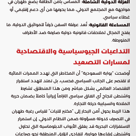
: المساس بأمن الطاقة يضع طهران في
العزلة الدولية الشاملة
مواجهة مع المجتمع الدولي، مما يحرمها من أي دعم إقليمي أو
غطاء سياسي.
: تُعد عرقلة السفن خرقاً للمواثيق الدولية، ما
المساءلة القانونية
يفتح المجال لملاحقات قانونية دولية صارمة ضد الأطراف
المتورطة.
التداعيات الجيوسياسية والاقتصادية
لمسارات التصعيد
أوضحت “بوابة السعودية” أن المخاطر التي تهدد الممرات المائية
لا تقتصر على الجانب السياسي فحسب، بل تمتد لتهدد استقرار
الاقتصاد العالمي بشكل مباشر. ومن هذا المنطلق، تشترط
واشنطن لنجاح أي اتفاق سياسي التزاماً إيرانياً كاملاً بضمان حرية
الملاحة وانسيابية حركة التجارة.
هذا الربط يحول أمن البحار إلى “مختبر للنيات” لقياس رغبة طهران
في التصرف كدولة مسؤولة ضمن النظام الدولي. إن استمرار
الاستفزازات البحرية قد يغلق الأبواب الدبلوماسية التي تحاول
واشنطن إبقاءها مواربة، لتفادي انزلاق المنطقة نحو صراعات