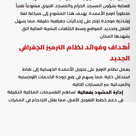
للعناية بشؤون المسجد الحرام والمسجد النبوي مشروعاً تقنياً
متطوراً لترميز الأعمدة. يهدف هذا المشروع إلى صياغة لغة
إرشادية موحدة ترتكز على إحداثيات جغرافية دقيقة، مما يسهل
التنقل وتحديد المواقع وسط الكثافات البشرية العالية التي
يشهدها المكان.
أهداف وفوائد نظام الترميز الجغرافي
الجديد
يعمل نظام الترميز على تحويل الأعمدة الخرسانية إلى نقاط
استدلال ذكية، مما يسهم في رفع جودة الخدمات اللوجستية
والميدانية عبر المسارات التالية:
: تساهم التقسيمات المكانية الدقيقة
إدارة الحشود بفعالية
في دعم خطط التفويج الأمني، مما يقلل الازدحام في الممرات
الحيوية.
: يسهل النظام على ضيوف الرحمن الوصول
توجيه الزوار ذاتياً
إلى المصليات والمرافق عبر ربط الرموز بالمعالم الثابتة
والبوابات.