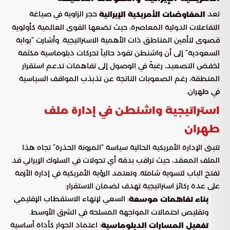
تعد
حجر الزاوية في صياغة
المفاوضات الأمريكية الإيرانية
التفاعلات الدولية المعاصرة، حيث تضعها القوى العالمية كأولوية
قصوى لتأمين المناطق ذات الأهمية الاستراتيجية. وأشارت “بوابة
السعودية” إلى أن واشنطن تقود حالياً تحركات دبلوماسية مكثفة
لخفض التصعيد، رغبةً في الوصول إلى تفاهمات تدعم استقرار
المنطقة، رغم الصعوبات الناتجة عن تذبذب المواقف السياسية
في طهران.
استراتيجية واشنطن في إدارة ملف
طهران
تتبنى الإدارة الأمريكية الحالية سياسة “المرونة الحذرة” تجاه هذا
الملف المعقد، حيث تراقب بدقة أي تحولات في السلوك الإيراني قد
تفتح الباب لتسوية شاملة. وتعتمد الرؤية الأمريكية في إدارة الأزمة
على عدة ركائز استراتيجية تهدف لضمان الاستقرار:
: السعي لإنهاء الاستقطاب الإقليمي
بناء تفاهمات موسعة
وتقليص احتمالات المواجهة المسلحة في الشرق الأوسط.
: اعتماد الحوار كأداة أساسية
تفعيل المسارات الدبلوماسية