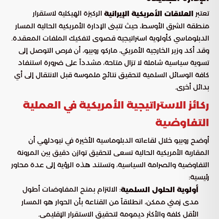
تعتبر
الركيزة الهيكلية لاستقرار
العلاقات الأمريكية الإيرانية
منطقة الشرق الأوسط، حيث تتبنى الإدارة الأمريكية الحالية المسار
الدبلوماسي كأولوية استراتيجية قصوى لتفكيك الملفات المعقدة.
وقد أكد وزير الخارجية الأمريكي، ماركو روبيو، أن فرص التوصل إلى
تسوية سياسية شاملة لا تزال متاحة، مشدداً على ضرورة استنفاد
كافة الوسائل السلمية لتحقيق نتائج ملموسة قبل الانتقال إلى أي
بدائل أخرى.
ركائز الاستراتيجية الأمريكية في العملية
التفاوضية
أوضح روبيو خلال لقاءاته الدبلوماسية الأخيرة في نيودلهي أن
المقاربة الأمريكية الحالية تسعى لتحقيق توازن دقيق بين المرونة
التفاوضية والصرامة السياسية، وتستند هذه الرؤية إلى عدة محاور
رئيسية:
: الالتزام بمنح المفاوضات أطول
أولوية الحلول السلمية
مدى زمني ممكن، انطلاقاً من القناعة بأن الحوار هو المسار
الأقل كلفة والأكثر ديمومة لتحقيق الاستقرار الإقليمي.