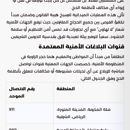
على المتسللين فقط، بل ستشمل كل من يثبت تورطه في نقل أو
إيواء أي مخالف لأنظمة الحج.
تأتي هذه العمليات الميدانية لترسيخ هيبة القانون وضمان مبدأ
تكافؤ الفرص بين جميع الحجاج الملتزمين، حيث ترفع الجهات الأمنية
شعار “لا تهاون” مع أي تجاوزات قد تمس أمن التنظيم أو سلامة
الحشود، سعياً لتوفير بيئة تعبدية تليق بقدسية الحرمين الشريفين.
قنوات البلاغات الأمنية المعتمدة
انطلاقاً من مبدأ أن المواطن والمقيم هما حجر الزاوية في
المنظومة الأمنية، خصصت الجهات المعنية قنوات تواصل
مباشرة للإبلاغ عن أي تحركات مشبوهة أو مخالفات تتعلق بأنظمة
الحج وفق الجدول التالي:
المنطقة
رقم الاتصال
الموحد
مكة المكرمة، المدينة المنورة،
911
الرياض، الشرقية