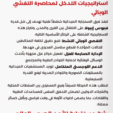
استراتيجيات التدخل لمحاصرة التفشي
الوبائي
تنفذ فرق الاستجابة الميدانية خططاً تقنية تهدف إلى شل قدرة
على الانتقال بين القرى والمدن. وتتركز هذه
فيروس إيبولا
الاستراتيجية الشاملة على الركائز الأساسية التالية:
: تتبع دقيق لكافة المخالطين
التقصي الوبائي النشط
للحالات المؤكدة لقطع سلاسل العدوى في مهدها.
: تفعيل مراكز عزل مجهزة بأحدث
الإدارة الصارمة للعزل
الوسائل الوقائية لحماية الكوادر الطبية والمجتمع.
: تزويد المستشفيات الميدانية
الدعم اللوجستي المتكامل
بالمستلزمات الضرورية والكوادر المدربة لرفع القدرة
الاستيعابية.
تتطلب هذه المرحلة تنسيقاً رفيع المستوى بين السلطات المحلية
والشركاء الدوليين لضمان التدفق السلس للمساعدات الطبية
واللقاحات، بما يضمن احتواء الأزمة في وقت قياسي وبأقل خسائر
ممكنة.