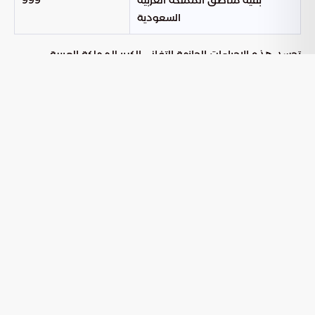
بقية مناطق المملكة العربية
999
السعودية
تجسد هذه الإجراءات الحازمة التفاني الكبير للمملكة العربية
السعودية في رعاية ضيوف الرحمن، عبر استئصال العشوائية
وضمان تدفق الحجيج بانسيابية عالية داخل المشاعر المقدسة.
ومع استمرار هذه اليقظة الأمنية المكثفة، يبقى التساؤل
الجوهري حول وعي الأفراد بتبعات الالتفاف على الأنظمة؛ فهل
ستنجح هذه الصرامة في خلق وعي جماعي شامل ينهي ظاهرة
التسلل تماماً، ليصبح الامتثال للأنظمة ثقافة راسخة تعكس
تعظيم شعائر الله واحترام قدسية المكان؟
بوابة السعودية