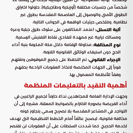
شخصاً من جنسيات مختلفة (أوزبكية وطاجيكية)، حاولوا اختراق
الطوق الأمني والوصول إلى العاصمة المقدسة بطرق غير
نظامية. وتتلخص حيثيات الواقعة في الجوانب التالية:
اعتمد المخالفون على سلوك طرق جبلية وعرة
آلية التسلل:
ومسالك ترابية غير ممهدة لتفادي نقاط التفتيش الرسمية.
محاولة الإقامة داخل مكة المكرمة بنية أداء
نوع المخالفة:
الحج دون استيفاء الوثائق القانونية اللازمة.
تم التحفظ على جميع الموقوفين ونقلهم
الإجراء القانوني:
فوراً إلى الجهات المختصة لاتخاذ العقوبات الرادعة بحقهم
وفقاً للأنظمة المعمول بها.
أهمية التقيد بالتعليمات المنظمة
وجهت الإدارة العامة للمجاهدين نداءً حازماً لجميع الراغبين في
أداء الفريضة بضرورة الالتزام بالضوابط المعلنة، مشيرة إلى أن
التواجد في المشاعر المقدسة بلا تصريح رسمي يتجاوز كونه
مخالفة قانونية، ليصبح عائقاً أمام الخطط التنظيمية التي تهدف
لخدمة الحجيج. كما شددت السلطات على أن العقوبات لن تقتصر