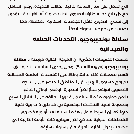
التي تعمل على مدار الساعة لتأكيد الحالات الجديدة. ويتم التعامل
مع كل بلاغ كحالة طارئة قصوى لتجنب حدوث أي ثغرات قد تؤدي
إلى تفشي العدوى داخل التجمعات السكانية المكتظة، مما
يصعب من مهمة الاحتواء لاحقاً.
: التحديات الجينية
سلالة بونديبوجيو
والميدانية
كشفت التحقيقات المخبرية أن الموجة الحالية مرتبطة بـ
سلالة
(Bundibugyo)، وهي إحدى السلالات النادرة التي
بونديبوجيو
تتسم بمعدلات فتك عالية. وبناءً على التقييمات العلمية الميدانية،
تم رفع مستوى التهديد في المناطق المتضررة إلى الدرجة
القصوى (مرتفع جداً) نظراً لخطورة الوضع الوبائي القائم.
تكمن خطورة هذه السلالة في قدرتها الفائقة على الانتقال السريع
وصعوبة تنفيذ التدخلات اللوجستية في مناطق ذات بنية تحتية
متهالكة. إن السيطرة على هذه السلالة تعد أولوية قصوى
للمنظمات الدولية لتفادي تكرار سيناريوهات الأوبئة الكارثية التي
عصفت بدول القارة الأفريقية في سنوات سابقة.