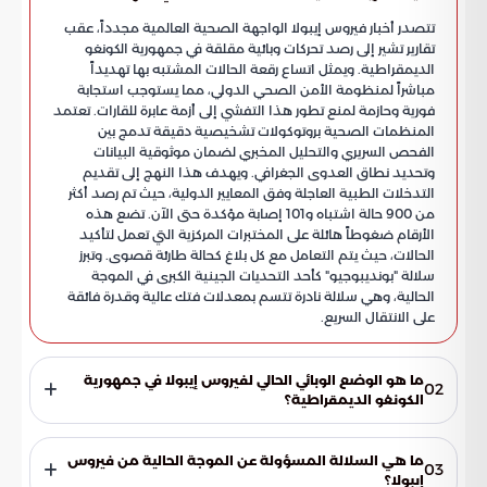
تتصدر أخبار فيروس إيبولا الواجهة الصحية العالمية مجدداً، عقب
تقارير تشير إلى رصد تحركات وبائية مقلقة في جمهورية الكونغو
الديمقراطية. ويمثل اتساع رقعة الحالات المشتبه بها تهديداً
مباشراً لمنظومة الأمن الصحي الدولي، مما يستوجب استجابة
فورية وحازمة لمنع تطور هذا التفشي إلى أزمة عابرة للقارات. تعتمد
المنظمات الصحية بروتوكولات تشخيصية دقيقة تدمج بين
الفحص السريري والتحليل المخبري لضمان موثوقية البيانات
وتحديد نطاق العدوى الجغرافي. ويهدف هذا النهج إلى تقديم
التدخلات الطبية العاجلة وفق المعايير الدولية، حيث تم رصد أكثر
من 900 حالة اشتباه و101 إصابة مؤكدة حتى الآن. تضع هذه
الأرقام ضغوطاً هائلة على المختبرات المركزية التي تعمل لتأكيد
الحالات، حيث يتم التعامل مع كل بلاغ كحالة طارئة قصوى. وتبرز
سلالة "بونديبوجيو" كأحد التحديات الجينية الكبرى في الموجة
الحالية، وهي سلالة نادرة تتسم بمعدلات فتك عالية وقدرة فائقة
على الانتقال السريع.
ما هو الوضع الوبائي الحالي لفيروس إيبولا في جمهورية
02
الكونغو الديمقراطية؟
تشير التقارير إلى وجود تحركات وبائية مقلقة مع رصد أكثر من 900
حالة اشتباه وإصابة 101 حالة مؤكدة بالفيروس. هذا الارتفاع
ما هي السلالة المسؤولة عن الموجة الحالية من فيروس
03
استدعى رفع مستوى التهديد إلى الدرجة القصوى في المناطق
إيبولا؟