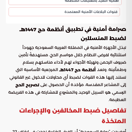
أهمية التقيد بالتعليمات المنظمة
قنوات البلاغات الأمنية المعتمدة
صرامة أمنية في تطبيق
أنظمة حج 1447هـ
لضبط المتسللين
تبذل الأجهزة الأمنية في المملكة العربية السعودية جهوداً
استثنائية لفرض النظام خلال مواسم الحج، مستهدفةً تأمين
ضيوف الرحمن وتهيئة الأجواء لهم لأداء مناسكهم بسلام
وطمأنينة. وتعد
المرجعية الأساسية التي
أنظمة حج 1447هـ
تستند إليها هذه القوات لضبط أي محاولات للدخول غير القانوني
إلى المشاعر المقدسة، مؤكدة أن الحصول على
تصريح الحج
الرسمي هو السبيل الوحيد والمشروع للمشاركة في هذه الفريضة
العظيمة.
تفاصيل ضبط المخالفين والإجراءات
المتخذة
أوضحت “بوابة السعودية” أن الفرق الرقابية نجحت في إيقاف 22