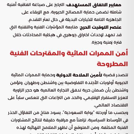
: التركيز على صياغة اتفاقية أمنية
معايير الاتفاق المستهدف
شاملة تضمن حماية المصالح الحيوية، مع الإبقاء على
الجاهزية التامة للخيارات البديلة في حال تعثر التقدم.
: متابعة المؤشرات الفنية والتقنية التي
عنصر التوقيت الحرج
قد تمهد لإحداث اختراق جوهري في هيكلية المحادثات خلال
فترة زمنية وجيزة.
أمن الممرات المائية والمقترحات الفنية
المطروحة
تتصدر قضية
وحماية الممرات المائية
تأمين الملاحة الدولية
الحيوية أولويات الأجندة التفاوضية بين واشنطن وطهران. وتؤمن
واشنطن بأن ضمان حرية تدفق التجارة العالمية هو حجر الزاوية
لتعزيز الاستقرار الإقليمي، والحد من النزاعات التي تنعكس سلباً على
الاقتصاد العالمي.
وبحسب ما أوردته “بوابة السعودية”، يسود مناخ من التفاؤل الحذر
في الأوساط السياسية، تزامناً مع مراقبة دقيقة لنتائج المشاورات
الفنية المكثفة. ومن المتوقع أن تظهر الملامح النهائية لهذه