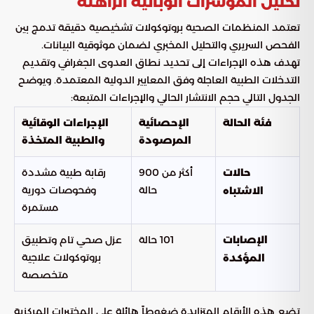
تحليل المؤشرات الوبائية الراهنة
تعتمد المنظمات الصحية بروتوكولات تشخيصية دقيقة تدمج بين
الفحص السريري والتحليل المخبري لضمان موثوقية البيانات.
تهدف هذه الإجراءات إلى تحديد نطاق العدوى الجغرافي وتقديم
التدخلات الطبية العاجلة وفق المعايير الدولية المعتمدة. ويوضح
الجدول التالي حجم الانتشار الحالي والإجراءات المتبعة:
فئة الحالة
الإحصائية
الإجراءات الوقائية
المرصودة
والطبية المتخذة
أكثر من 900
رقابة طبية مشددة
حالات
حالة
وفحوصات دورية
الاشتباه
مستمرة
101 حالة
عزل صحي تام وتطبيق
الإصابات
بروتوكولات علاجية
المؤكدة
متخصصة
تضع هذه الأرقام المتزايدة ضغوطاً هائلة على المختبرات المركزية