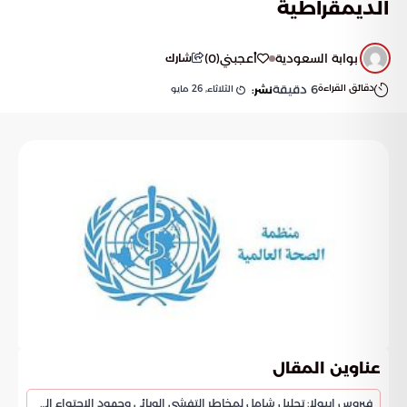
الديمقراطية
بوابة السعودية
أعجبني
(
0
)
شارك
دقائق القراءة
6
دقيقة
الثلاثاء, 26 مايو
نشر:
عناوين المقال
فيروس إيبولا: تحليل شامل لمخاطر التفشي الوبائي وجهود الاحتواء العالمية