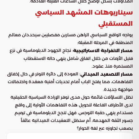
المداولات بشكل أوضح خلال الساعات القليلة القادمة.
سيناريوهات المشهد السياسي
المستقبلي
يواجه الواقع السياسي الراهن مسارين مفصليين سيحددان معالم
المنطقة في المرحلة المقبلة:
: نجاح الجهود الدبلوماسية في نزع
مسار الانفراجة الاستراتيجية
فتيل الأزمات من خلال اتفاق شامل ينهي حالة الاستقطاب
المستمرة منذ عقود.
: العودة إلى دائرة التوتر في حال إخفاق
مسار التصعيد الميداني
التفاهمات، مما يفتح الباب أمام تحديات أمنية معقدة واحتمالات
مواجهة جديدة.
تظل التساؤلات قائمة حول مدى توفر الإرادة السياسية الحقيقية
لدى الأطراف الفاعلة لتحويل هذه التفاهمات الأولية إلى واقع
مستدام ينهي حقبة التوجس. فهل تنجح الدبلوماسية في ترميم
جسور الثقة المهدمة، أم ستظل التعقيدات الميدانية عائقاً
يصعب تجاوزه عبر لغة الحوار؟