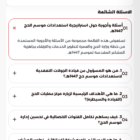
الاسئلة الشائعة
أسئلة وأجوبة حول استراتيجية استعدادات موسم الحج
01
1447هـ
تستعرض هذه القائمة مجموعة من الأسئلة والأجوبة المستمدة
من خطة وزارة الحج والعمرة لتطوير الخدمات والارتقاء بجاهزية
المشاعر المقدسة لموسم 1447هـ.
1. من هو المسؤول عن قيادة الجولات التفقدية
02
لاستعدادات موسم حج 1447هـ؟
يقوم معالي وزير الحج والعمرة، الدكتور توفيق بن فوزان الربيعة،
بقيادة هذه الجولات الميدانية. وتأتي هذه الزيارات كجزء من سلسلة
2. ما هي الأهداف الرئيسية لزيارة مركز عمليات الحج
03
من التفقدات للمرافق الحيوية والمنشآت الاستراتيجية، لضمان
(القيادة والسيطرة)؟
أعلى مستويات الجاهزية وتقديم خدمات استثنائية لضيوف الرحمن.
هدفت الزارة إلى استعراض آليات العمل المشترك بين مختلف
القطاعات لضمان سلامة الحجيج. وقد ركزت بشكل أساسي على
3. كيف يساهم تكامل القنوات الاتصالية في تحسين إدارة
04
تقييم الخطط الميدانية، ومراجعة الإجراءات التشغيلية التي تضمن
موسم الحج؟
تدفق الحشود البشرية وانسيابية حركتها في كافة المواقع
يساهم تكامل القنوات في تفعيل لغة تواصل موحدة وسريعة بين
المقدسة.
القطاعات الأمنية والخدمية. هذا التناغم يتيح سرعة التعامل مع
4. ما هو الدور الذي تلعبه شركة "كدانة" في تطوير المشاعر