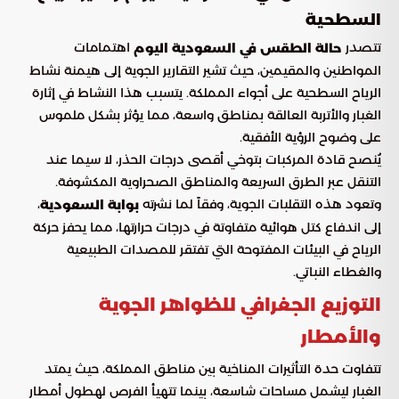
السطحية
تتصدر
اهتمامات
حالة الطقس في السعودية اليوم
المواطنين والمقيمين، حيث تشير التقارير الجوية إلى هيمنة نشاط
الرياح السطحية على أجواء المملكة. يتسبب هذا النشاط في إثارة
الغبار والأتربة العالقة بمناطق واسعة، مما يؤثر بشكل ملموس
على وضوح الرؤية الأفقية.
يُنصح قادة المركبات بتوخي أقصى درجات الحذر، لا سيما عند
التنقل عبر الطرق السريعة والمناطق الصحراوية المكشوفة.
وتعود هذه التقلبات الجوية، وفقاً لما نشرته
،
بوابة السعودية
إلى اندفاع كتل هوائية متفاوتة في درجات حرارتها، مما يحفز حركة
الرياح في البيئات المفتوحة التي تفتقر للمصدات الطبيعية
والغطاء النباتي.
التوزيع الجغرافي للظواهر الجوية
والأمطار
تتفاوت حدة التأثيرات المناخية بين مناطق المملكة، حيث يمتد
الغبار ليشمل مساحات شاسعة، بينما تتهيأ الفرص لهطول أمطار