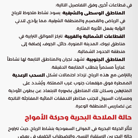
في قطاعات أخرى وفق التفاصيل التالية:
: يسود نشاط ملحوظ للرياح
المناطق الوسطى والشرقية
في الرياض والقصيم والمنطقة الشرقية، مما يؤدي لتدني
الرؤية بفعل الأتربة المثارة.
: تتركز العوالق الترابية في
القطاعات الشمالية والغربية
مناطق تبوك، المدينة المنورة، حائل، الجوف، إضافة إلى
منطقة الحدود الشمالية.
: تشهد نجران والمناطق التابعة لها نشاطاً
المناطق الجنوبية
غبارياً مستمراً يتطلب المتابعة الدقيقة.
بالتزامن مع هذه الرياح، تزداد احتمالات تشكل
السحب الرعدية
الممطرة فوق مرتفعات جنوب غرب المملكة. ويُشدد على
المتنزهين وسكان تلك المناطق بضرورة الابتعاد عن بطون الأودية
ومسارات السيول لتجنب مخاطر التدفقات المائية المفاجئة الناتجة
عن تضاريس المنطقة الوعرة.
حالة الملاحة البحرية وحركة الأمواج
تتأثر الحركة البحرية في الموانئ السعودية بنشاط الرياح، حيث تتراوح
حالة البحر بين الاستقرار النسبي والاضطراب الخفيف في بعض