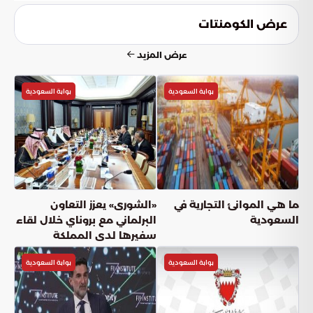
يجب عليهم المتابعة لتفادي مخاطر الارتفاع المفاجئ في الأمواج،
خاصة في البحر الأحمر، حيث يمكن أن تعيق هذه التقلبات حركة
عرض الكومنتات
القوارب الصغيرة وتشكل خطراً على سلامة المرتادين.
عرض المزيد
بوابة السعودية
بوابة السعودية
ما هي الموانئ التجارية في
«الشورى» يعزز التعاون
السعودية
البرلماني مع بروناي خلال لقاء
سفيرها لدى المملكة
بوابة السعودية
بوابة السعودية