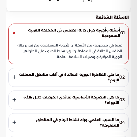
الاسئلة الشائعة
أسئلة وأجوبة حول حالة الطقس في المملكة العربية
01
السعودية
فيما يلي مجموعة من الأسئلة والأجوبة المستمدة من تقارير حالة
الطقس الحالية في المملكة، والتي تسلط الضوء على الظواهر
الجوية المؤثرة وتوصيات السلامة العامة.
ما هي الظاهرة الجوية السائدة في أغلب مناطق المملكة
02
اليوم؟
تسيطر الرياح السطحية النشطة على أجواء المملكة بشكل ملحوظ،
مما يؤدي إلى إثارة الغبار والأتربة العالقة في مساحات واسعة، وهو
ما هي النصيحة الأساسية لقائدي المركبات خلال هذه
03
ما يتسبب في تدني مستوى الرؤية الأفقية بشكل ملموس.
الأجواء؟
يُنصح قادة المركبات بتوخي أقصى درجات الحذر والحيطة، خاصة
عند القيادة على الطرق السريعة والمناطق الصحراوية المفتوحة،
ما السبب العلمي وراء نشاط الرياح في المناطق
04
لتفادي الحوادث الناتجة عن انعدام الرؤية أو الأتربة المثارة.
المفتوحة؟
يعود نشاط الرياح إلى اندفاع كتل هوائية متفاوتة في درجات حرارتها،