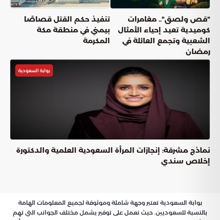
​"قص ولصق".. مغامرات
تنفيذ حكم القتل قصاصًا
كوميدية تعيد إحياء الأمثال
بيمني في منطقة مكة
الشعبية وتجمع العائلة في
المكرمة
رمضان
بوابة السعودية
نماذج مشرقة: إنجازات المرأة السعودية العلمية والدكتورة
إخلاص سندي
بوابة السعودية تعتبر وجهة شاملة وموثوقة لجميع المعلومات الهامة
بالنسبة للسعوديين. حيث نعمل على توفير يشمل مختلف الجوانب التي تهم