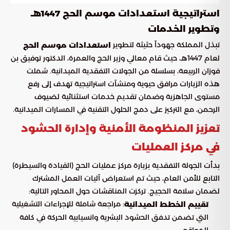
استراتيجية استعدادات موسم الحج 1447هـ
وتطوير الخدمات
تبذل المملكة جهوداً حثيثة لتطوير
استعدادات موسم الحج
لعام 1447هـ، حيث قام معالي وزير الحج والعمرة، الدكتور توفيق بن
فوزان الربيعة، بسلسلة من الجولات التفقدية الميدانية. شملت
هذه الزيارات مرافق حيوية ومنشآت استراتيجية تهدف إلى رفع
مستوى الجاهزية وضمان تقديم خدمات استثنائية لضيوف
الرحمن، مع التركيز على دمج الحلول التقنية في المسارات الميدانية.
تعزيز المنظومة الأمنية وإدارة الحشود
في مركز العمليات
بدأت الجولة التفقدية بزيارة مركز عمليات الحج (القيادة والسيطرة)
التابع للأمن العام، حيث تم استعراض آليات العمل المشترك
لضمان سلامة الحجيج. تركزت المناقشات حول المحاور التالية:
: مراجعة شاملة للإجراءات التشغيلية
تقييم الخطط الميدانية
التي تضمن تدفق الحشود البشرية وانسيابية الحركة في كافة
المواقع.