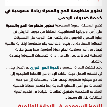
تطوير منظومة الحج والعمرة: ريادة سعودية في
خدمة ضيوف الرحمن
تضع المملكة العربية السعودية
تطوير منظومة الحج والعمرة
على رأس أولوياتها الاستراتيجية، انطلاقاً من دورها التاريخي في
رعاية الحرمين الشريفين. ولا يقتصر هذا التوجه على التحسينات
الإجرائية المعتادة، بل يتجاوز ذلك نحو بناء منظومة ابتكارية عالمية
تجعل من أمن وسلامة الحاج ركيزة أساسية، مما يرسخ مكانة
المملكة كمركز عالمي رائد في إدارة التجمعات المليونية بكفاءة
واقتدار.
وقد كشفت الدورة الخمسين ل
عن تحول جذري
ندوة الحج الكبرى
في فلسفة العمل، حيث انتقلت الإدارة من الأنماط التقليدية إلى
نماذج هيكلية متطورة. تهدف هذه الإصلاحات إلى مواءمة
الخدمات مع أعلى المعايير الدولية، بما يضمن صيانة قدسية
المشاعر المقدسة وتحقيق تطلعات القيادة في تقديم تجربة
استثنائية لكل زائر ومصلٍ.
التميز السعودي في الإدارة العالمية