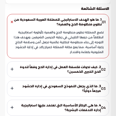
الاسئلة الشائعة
1. ما هو الهدف الاستراتيجي للمملكة العربية السعودية من
01
تطوير منظومة الحج والعمرة؟
تضع المملكة تطوير منظومة الحج والعمرة كأولوية استراتيجية
انطلاقاً من دورها التاريخي في رعاية الحرمين الشريفين. ويهدف هذا
التوجه إلى بناء منظومة ابتكارية عالمية تجعل أمن وسلامة الحاج
ركيزة أساسية، مما يعزز مكانة المملكة كمركز رائد في إدارة الحشود
المليونية بكفاءة واقتدار.
2. كيف تحولت فلسفة العمل في إدارة الحج وفقاً لندوة
02
الحج الكبرى الخمسين؟
شهدت الإدارة تحولاً جذرياً من الأنماط التقليدية إلى نماذج هيكلية
متطورة تهدف إلى مواءمة الخدمات مع المعايير الدولية. تضمن
3. ما الذي يجعل النموذج السعودي في إدارة الحشود
03
هذه الإصلاحات صيانة قدسية المشاعر المقدسة وتحقيق
مرجعاً دولياً؟
تطلعات القيادة في تقديم تجربة استثنائية لكل زائر ومصلٍ، مع
تعتمد المملكة نموذجاً تشغيلياً فريداً يرتكز على بروتوكولات علمية
التركيز على جودة الأداء.
دقيقة تضمن انسيابية الحركة في المواقع المزدحمة. يتم التعامل
4. ما هي الركائز الأساسية التي تعتمد عليها استراتيجية
04
مع الكثافات البشرية العالية من خلال مراعاة الضغوط الزمنية
إدارة التدفقات البشرية؟
والمكانية المرتبطة بالمناسك، مما حول التجربة السعودية إلى علم