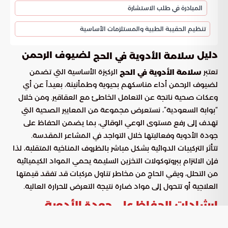
المبادرة في طلب الاستشارة
تنظيم الحقيبة الطبية والمستلزمات الأساسية
دليل
لضيوف الرحمن
سلامة الأدوية في الحج
تعتبر
الركيزة الأساسية التي تضمن
سلامة الأدوية في الحج
لضيوف الرحمن أداء مناسكهم بحيوية وطمأنينة، بعيداً عن أي
وعكات صحية ناتجة عن التعامل الخاطئ مع العقاقير. ومن خلال
“بوابة السعودية”، نستعرض مجموعة من المعايير الصحية التي
تهدف إلى رفع مستوى الوعي الوقائي، بما يضمن الحفاظ على
جودة الأدوية وفعاليتها خلال التواجد في المشاعر المقدسة.
تتأثر التركيبات الدوائية بشكل مباشر بالظروف المناخية المتقلبة، لذا
فإن الالتزام ببروتوكولات التخزين السليمة يحمي المواد الكيميائية
من التحلل، ويقي الحاج من مخاطر تناول مركبات قد تفقد قيمتها
العلاجية أو تتحول إلى مواد ضارة نتيجة التعرض للحرارة العالية.
إرشادات الحفاظ على جودة الأدوية
وفاعليتها