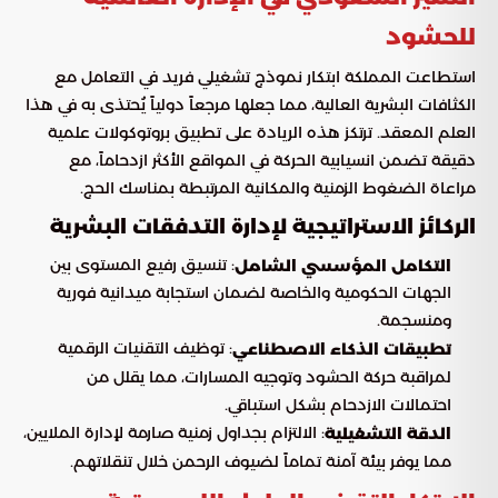
للحشود
استطاعت المملكة ابتكار نموذج تشغيلي فريد في التعامل مع
الكثافات البشرية العالية، مما جعلها مرجعاً دولياً يُحتذى به في هذا
العلم المعقد. ترتكز هذه الريادة على تطبيق بروتوكولات علمية
دقيقة تضمن انسيابية الحركة في المواقع الأكثر ازدحاماً، مع
مراعاة الضغوط الزمنية والمكانية المرتبطة بمناسك الحج.
الركائز الاستراتيجية لإدارة التدفقات البشرية
: تنسيق رفيع المستوى بين
التكامل المؤسسي الشامل
الجهات الحكومية والخاصة لضمان استجابة ميدانية فورية
ومنسجمة.
: توظيف التقنيات الرقمية
تطبيقات الذكاء الاصطناعي
لمراقبة حركة الحشود وتوجيه المسارات، مما يقلل من
احتمالات الازدحام بشكل استباقي.
: الالتزام بجداول زمنية صارمة لإدارة الملايين،
الدقة التشغيلية
مما يوفر بيئة آمنة تماماً لضيوف الرحمن خلال تنقلاتهم.