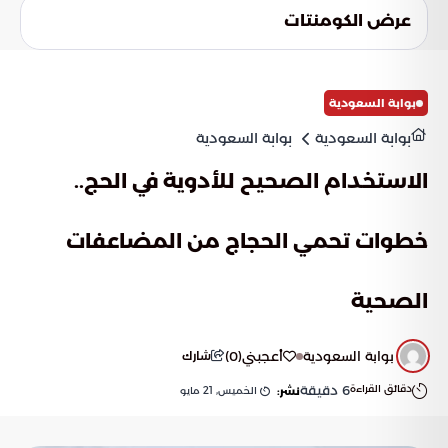
حلول ابتكارية استباقية وتطوير مسارات ذكية. تهدف المملكة من
عرض الكومنتات
خلال هذه التقنيات الناشئة إلى استشراف مستقبل رحلة الحج
وتقديم ابتكارات مستمرة تضمن بقاء تجربة الحج كأهم رحلة إيمانية
في حياة المسلم.
بوابة السعودية
بوابة السعودية
بوابة السعودية
الاستخدام الصحيح للأدوية في الحج..
خطوات تحمي الحجاج من المضاعفات
الصحية
بوابة السعودية
أعجبني
(
0
)
شارك
دقائق القراءة
6
دقيقة
الخميس, 21 مايو
نشر: