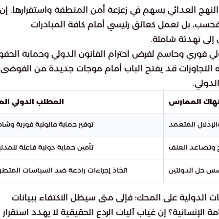
 النهج العدائي يسهم في زعزعة أمن المنطقة واستقرارها. إن
فحسب، بل تعمل كعائق رئيسي أمام كافة المبادرات
لى تهدئة شاملة.
 فوري وحاسم لفرض احترام القانون الدولي وحماية الحق
ه التجاوزات قد يفتح الباب أمام موجات جديدة من الفوضى
لدولي.
نتهاك الممارس
المطلب الدولي الم
الإذلال المتعمد
توفير حماية قانونية فورية وشام
 وتصاعد العنف
تأمين حماية دولية فاعلة للمدني
س حل الدولتين
اتخاذ إجراءات رادعة ضد السياسات المتطر
لدولية على المحك؛ فإلى متى سيظل الاكتفاء ببيانات
 الإنسانية؟ إن غياب آليات الردع الحقيقية لا يهدد استقرار