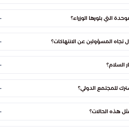
ة، واعتبرت الإذلال الممنهج ومحاولات التشهير العلني
الكرامة البشرية التي كفلتها المواثيق الدولية.
حدة التي بلورها الوزراء؟
دنيين، والتحذير من تداعيات لغة الكراهية على
دم الإفلات من العقاب، بالإضافة إلى إلزام الاحتلال
ول تجاه المسؤولين عن الانتهاكات؟
 خلال إنشاء آليات دولية متخصصة لملاحقة المتورطين
ة للضحايا ومنع تكرار مثل هذه الاعتداءات في
 السلام؟
 بعض مسؤولي الاحتلال إلى تقويض فرص الاستقرار
ي يجهض المساعي الدبلوماسية الرامية لتطبيق حل
شترك للمجتمع الدولي؟
ي والتصريحات غير المسؤولة سيؤدي إلى فقدان السيطرة
هدد الأمن والسلم على المستويين الإقليمي والدولي.
ثل هذه الحالات؟
لأفراد والنشطاء، وضمان صون كرامتهم الإنسانية بعيداً