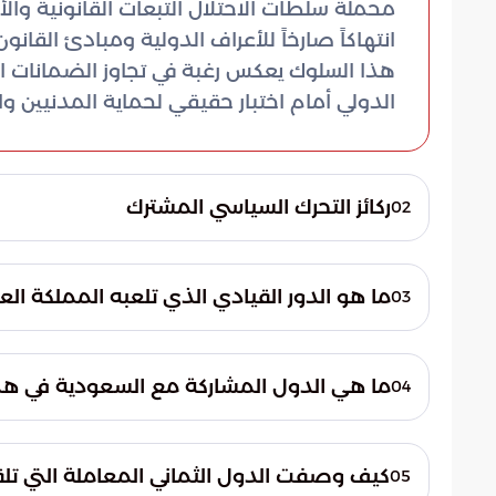
محملة سلطات الاحتلال التبعات القانونية والأ
انتهاكاً صارخاً للأعراف الدولية ومبادئ القانون
هذا السلوك يعكس رغبة في تجاوز الضمانات ا
الدولي أمام اختبار حقيقي لحماية المدنيين و
ركائز التحرك السياسي المشترك
02
بلور الوزراء رؤية موحدة تهدف إلى وضع حد لهذ
من أن النهج العدائي يزعزع أمن المنطقة ويع
ما هو الدور القيادي الذي تلعبه المملكة ا
03
التدخل الدولي الفوري لفرض احترام القانون 
تتولى المملكة العربية السعودية قيادة حرا
الباب أمام موجات جديدة من الفوضى التي تهد
أخرى، يهدف إلى إدانة الممارسات القمعية وال
ما هي الدول المشاركة مع السعودية في هذا
04
والمطالبة بمحاسبة المسؤولين عنها.
تشارك في هذا الحراك سبع دول هي: الإمارات ال
وإندونيسيا، وتركيا، حيث اجتمعت هذه الدول ع
كيف وصفت الدول الثماني المعاملة التي تل
05