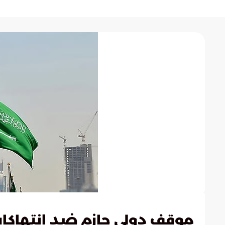
موقف دولي حازم ضد انتهاكا