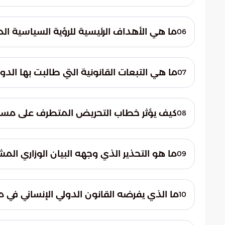
للاحتلال.
وصفت الدول المعاملة بأنها غير إنسانية ومهين
خرقاً جوهرياً لمبادئ القانون الدولي الإنساني و
ما هي الأهداف الرئيسية للرؤية السياسية المو
06
تهدف الرؤية إلى كبح التحريض الممنهج ضد الم
الاستقرار، وتفعيل المساءلة القانونية لضمان ع
ما هي التبعات القانونية التي طالبت بها الد
07
بالمعايير الإنسانية.
طالبت الدول بتفعيل المساءلة القانونية من
في هذه التجاوزات، وذلك لضمان تحقيق العدال
كيف يؤثر خطاب التحريض المتطرف على مسار
08
المستقبل.
يؤدي خطاب التحريض والكراهية الذي يتبناه
وزعزعة أمن المنطقة، كما يعمل كعائق رئيس
ما هو التحذير الذي وجهه البيان الوزاري الم
09
الدولتين.
حذر البيان من أن الاستمرار في النهج العدائ
الأمنية، وقد يفتح الباب أمام موجات فوضى ت
ما الذي يفرضه القانون الدولي الإنساني في م
10
يفرض القانون الدولي الإنساني ضرورة حماية ا