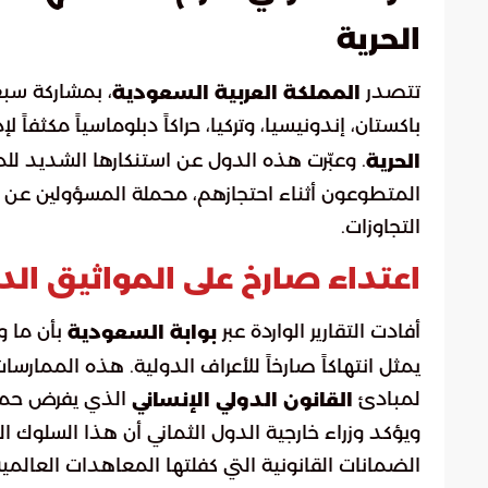
الحرية
تتصدر
، بمشاركة سبع
المملكة العربية السعودية
باكستان، إندونيسيا، وتركيا، حراكاً دبلوماسياً مكثف
. وعبّرت هذه الدول عن استنكارها الشديد للم
الحرية
المتطوعون أثناء احتجازهم، محملة المسؤولين عن الأ
التجاوزات.
اعتداء صارخ على المواثيق الدو
أفادت التقارير الواردة عبر
بأن ما و
بوابة السعودية
يمثل انتهاكاً صارخاً للأعراف الدولية. هذه المما
لمبادئ
الذي يفرض حماي
القانون الدولي الإنساني
ويؤكد وزراء خارجية الدول الثماني أن هذا السلوك
الضمانات القانونية التي كفلتها المعاهدات العالمي