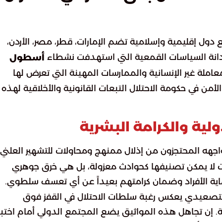
 دول إقليمية وإسلامية تضم الإمارات، قطر، مصر، الأردن،
اً لإدانة السياسات القمعية التي استهدفت نشطاء
أسطول
عاملة غير الإنسانية والممارسات المهينة التي تعرض لها
من في حكومة الاحتلال التبعات القانونية والأخلاقية لهذه
لية والكرامة البشرية
اجهه المحتجزون من إذلال ممنهج ومحاولات للتشهير العلني
رسات لا يمكن تصنيفها كحوادث معزولة، بل هي خرق جوهري
ة الأفراد وضمان كرامتهم بعيداً عن أي تعسف سلطوي.
 التصعيدي يعكس رغبة سلطات الاحتلال في القفز فوق
ة. إن تجاهل هذه المواثيق يضع المجتمع الدولي أمام اختبا