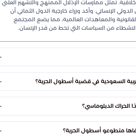
خلاقية. تمثل ممارسات الإذلال الممنهج والتشهير العلني
 الدولي الإنساني. وأكد وزراء خارجية الدول الثماني أن
لقانونية والمعاهدات العالمية، مما يضع المجتمع
النشطاء من السياسات التي تحط من قدر الإنسان.
ه الانتهاكات عبر مسارات محددة: حذر البيان الوزاري
يق المبادرات الدبلوماسية. وشددت الدول على ضرورة
لعربية السعودية في قضية أسطول الحرية؟
الدولي، مؤكدة أن الصمت تجاه هذه التجاوزات قد يفتح
ك دبلوماسي مكثف يضم سبع دول إقليمية وإسلامية
د السلم الإقليمي والدولي.
انتهاكات التي تعرض لها نشطاء أسطول الحرية،
 الحراك الدبلوماسي؟
عربية المتحدة، وقطر، ومصر، والأردن، وباكستان،
لى رؤية موحدة لمواجهة التجاوزات القانونية والأخلاقية
قاها متطوعو أسطول الحرية؟