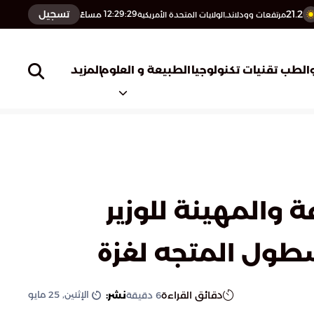
21.2
تسجيل
12:29:30
مساءً
مرتفعات وودلاند,الولايات المتحدة الأمريكية
المزيد
الطب
تقنيات تكنولوجيا
الطبيعة و العلوم
ل المروّعة والمهينة للوزير
سطول المتجه لغزة
الإثنين, 25 مايو
دقائق القراءة
نشر:
6
دقيقة