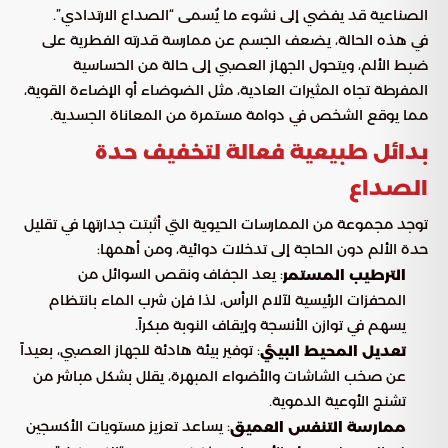
الصناعية قد يفضي إلى نشوء ما يُسمى “الصداع الارتدادي”.
في هذه الحالة، يضعف الجسم عن ممارسة قدرته الفطرية على
ضبط الألم، ويتحول الجهاز العصبي إلى حالة من الحساسية
المفرطة تجاه المثيرات العادية، مثل الضوضاء أو الإضاءة القوية،
مما يوقع الشخص في دوامة مستمرة من المعاناة الجسدية.
بدائل طبيعية فعالة لتخفيف حدة
الصداع
توجد مجموعة من الممارسات الحيوية التي أثبتت جدارتها في تقليل
حدة الألم دون الحاجة إلى تدخلات دوائية، ومن أهمها:
: يعد الجفاف ونقص السوائل من
الترطيب المستمر
المحفزات الرئيسية لآلام الرأس، لذا فإن شرب الماء بانتظام
يسهم في توازن الأنسجة وإيقاف النوبة مبكراً.
: توفير بيئة هادئة للجهاز العصبي، بعيداً
تعديل المحيط البيئي
عن صخب الشاشات والأضواء المبهرة، يقلل بشكل مباشر من
تشنج الأوعية الدموية.
: يساعد تعزيز مستويات الأكسجين
ممارسة التنفس العميق