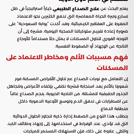
يعتبر البحث عن
خياراً استراتيجياً في ظل
علاج الصداع الطبيعي
تسارع وتيرة الحياة المعاصرة التي تدفع الكثيرين نحو الاعتماد
المفرط على العقاقير الكيميائية. وقد أكدت “بوابة السعودية” على
ضرورة إعادة تقييم سلوكياتنا الصحية اليومية، مشيرة إلى أن
التوجه الفوري لتناول المسكنات لا يمثل حلاً مستداماً للأوجاع
الناتجة عن الإجهاد أو الضغوط النفسية.
فهم مسببات الألم ومخاطر الاعتماد على
المسكنات
إن التعامل مع نوبات الصداع عبر تناول الأقراص المسكنة فور
شعورنا بالألم يعد استجابة قشرية تكتفي بإخفاء الأعراض وتتجاهل
الجذور الحقيقية للمشكلة. من الناحية الحيوية، ينجم الصداع غالباً
عن اضطرابات في تدفق الدم وتوسع الأوعية الدموية داخل
منطقة الدماغ.
يتطلب هذا النوع من الضغط إدارة ذكية تتجاوز الحلول الدوائية
التي قد تؤدي، عند الإفراط في استخدامها، إلى إجهاد وظائف الكبد
والكلى. علاوة على ذلك، فإن الاستهلاك المستمر للمركبات