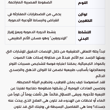
الضغوط العصبية المتراكمة.
النوم
يحمي من الاضطرابات المفاجئة في
توازن
انقباض وانبساط الأوعية الدموية.
الكافيين
ينشط الدورة الدموية ويعزز إفراز
النشاط
“الإندورفين” وهو مسكن الألم الطبيعي.
البدني
تبدأ رحلة التعافي الحقيقية من خلال الإنصات الدقيق للإشارات التي
يرسلها الجسد عبر الألم. فبدلاً من محاولة إسكات هذا الصوت
بالمواد الكيميائية، يمكننا اعتباره فرصة لتشخيص مسببات التوتر
ومعالجتها بأساليب طبيعية تضمن لنا التوازن الذهني والجسدي
الدائم.
لقد استعرضنا كيف يمكن للترطيب، وتنظيم البيئة المحيطة،
وتحسين العادات اليومية أن يشكلوا منظومة دفاعية تغنينا عن
التبعية للأدوية. ويبقى التساؤل قائماً: هل تأملت يوماً أن كوباً من
الماء أو لحظات من الهدوء قد تكون هي العلاج الذي يبحث عنه
جسدك؟ وما هي التفاصيل البسيطة في روتينك التي قد تكون