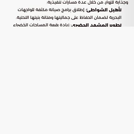
وجذابة للزوار، من خلال عدة مسارات تنفيذية:
: إطلاق برامج صيانة مكثفة للواجهات
تأهيل الشواطئ
البحرية لضمان الحفاظ على جماليتها ومتانة بنيتها التحتية.
: زيادة رقعة المساحات الخضراء
تطوير المشهد الحضري
وتنسيق الحدائق، مع تحديث شامل لأنظمة الإضاءة والمرافق
الخدمية.
: إخضاع كافة المناطق الترفيهية
تطبيق معايير الأمان
والرياضية لفحوصات دقيقة لضمان مطابقتها لأعلى
مواصفات السلامة العالمية.
جدة: المركز الإقليمي للرياضات
والأنشطة البحرية
تتحول مدينة جدة خلال أشهر الصيف إلى وجهة مفضلة لمحبي
الأنشطة المائية والترفيه الساحلي من مختلف مناطق المملكة،
حيث توفر خيارات متنوعة تلبي تطلعات كافة شرائح المجتمع.
جدول: أبرز الأنشطة الصيفية ومزاياها
التنافسية