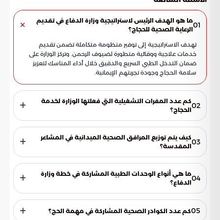
ما هو الهدف الرئيس لاستراتيجية وزارة الدفاع في تقديم
01
الرعاية الصحية للحجاج؟
تهدف الاستراتيجية إلى توفير منظومة متكاملة تضمن تقديم
خدمات علاجية ووقائية متطورة لضيوف الرحمن. وتركز الوزارة على
ضمان التدخل الطبي السريع والدقيق خلال أداء المناسك لتعزيز
سلامة الحجاج وجودة تجربتهم الإيمانية.
كم عدد المقرات التشغيلية التي فعلتها الوزارة لخدمة
02
الحجاج؟
قامت وزارة الدفاع بتفعيل 41 مقراً تشغيلياً مجهزاً بأحدث التقنيات
الطبية المتقدمة. وتدار هذه المقرات بواسطة نخبة من الكوادر
كيف يتم توزيع المرافق الصحية الميدانية في المشاعر
03
البشرية المؤهلة للتعامل مع مختلف الحالات الصحية بكفاءة عالية
المقدسة؟
لضمان الاستجابة الفورية في كافة المواقع.
تعتمد الإدارة العامة للخدمات الصحية توزيعاً جغرافياً ذكياً يغطي
كافة نقاط تجمع وتحرك الحجيج. يهدف هذا التوزيع الاستراتيجي إلى
ما هي أنواع الوحدات الطبية المشاركة في خطة وزارة
04
تقليل زمن الاستجابة للحالات الطارئة والإصابات المفاجئة، خاصة في
الدفاع؟
مناطق الكثافة البشرية العالية وسط الحشود.
تتنوع الوحدات الطبية لتشمل المستشفيات الثابتة والميدانية في
منى ومزدلفة وعرفات، والعيادات المتنقلة المخصصة للمناطق
05
كم عدد الكوادر الصحية المشاركة في مهمة الحج؟
المزدحمة. بالإضافة إلى مراكز الإخلاء الطبي التي تعمل كنقاط