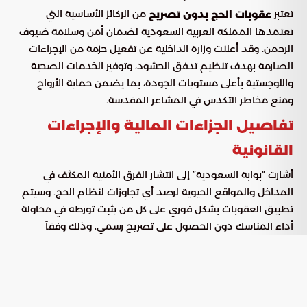
تعتبر
من الركائز الأساسية التي
عقوبات الحج بدون تصريح
تعتمدها المملكة العربية السعودية لضمان أمن وسلامة ضيوف
الرحمن. وقد أعلنت وزارة الداخلية عن تفعيل حزمة من الإجراءات
الصارمة بهدف تنظيم تدفق الحشود، وتوفير الخدمات الصحية
واللوجستية بأعلى مستويات الجودة، بما يضمن حماية الأرواح
ومنع مخاطر التكدس في المشاعر المقدسة.
تفاصيل الجزاءات المالية والإجراءات
القانونية
أشارت “بوابة السعودية” إلى انتشار الفرق الأمنية المكثف في
المداخل والمواقع الحيوية لرصد أي تجاوزات لنظام الحج. وسيتم
تطبيق العقوبات بشكل فوري على كل من يثبت تورطه في محاولة
أداء المناسك دون الحصول على تصريح رسمي، وذلك وفقاً
للضوابط التالية:
: فرض غرامة مالية تصل قيمتها إلى
الغرامات المالية
20,000 ريال سعودي بحق المخالفين للأنظمة.
: يتم ترحيل الوافدين المخالفين
الترحيل والمنع من الدخول