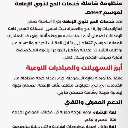
منظومة شاملة:
خدمات الحج لذوي الإعاقة
لموسم 1447هـ
تعد
ركيزة أساسية ضمن
خدمات الحج لذوي الإعاقة
استراتيجيات وزارة الحج والعمرة، حيث تسعى المملكة لتسخير كافة
الإمكانات لضمان أداء المناسك بيسر وطمأنينة. وتهدف المبادرات
المعلنة لموسم 1447هـ إلى تذليل العقبات الحركية والحسية عبر
توظيف التقنيات الحديثة وتأهيل الكوادر البشرية المتخصصة
لرعاية ضيوف الرحمن بشكل كامل.
أبرز التسهيلات والمبادرات النوعية
وفقاً لما أوردته بوابة السعودية، جرى إعداد حزمة متكاملة من
الخدمات التي تلبي احتياجات مختلف فئات الإعاقة، لضمان تجربة
إيمانية مريحة وشاملة تتضمن ما يلي:
الدعم المعرفي والتقني
: توفير ترجمة فورية في مختلف المواقع لخدمة
لغة الإشارة
فئة الصم والبكم.
: إصدار مطبوعات إرشادية وكتب دينية مخصصة
لغة برايل