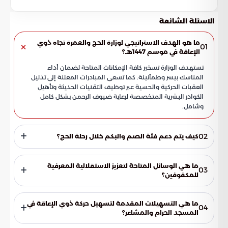
الاسئلة الشائعة
ما هو الهدف الاستراتيجي لوزارة الحج والعمرة تجاه ذوي
01
الإعاقة في موسم 1447هـ؟
تستهدف الوزارة تسخير كافة الإمكانات المتاحة لضمان أداء
المناسك بيسر وطمأنينة. كما تسعى المبادرات المعلنة إلى تذليل
العقبات الحركية والحسية عبر توظيف التقنيات الحديثة وتأهيل
الكوادر البشرية المتخصصة لرعاية ضيوف الرحمن بشكل كامل
وشامل.
02
كيف يتم دعم فئة الصم والبكم خلال رحلة الحج؟
يتم توفير دعم معرفي وتقني متخصص لهذه الفئة من خلال توفير
الترجمة الفورية بلغة الإشارة في مختلف المواقع والمشاعر
ما هي الوسائل المتاحة لتعزيز الاستقلالية المعرفية
03
المقدسة. يضمن ذلك وصول المعلومات والإرشادات اللازمة لهم
للمكفوفين؟
بشكل فعال وتفاعلي طوال فترة تواجدهم في البقاع المقدسة.
وفرت المنظومة مطبوعات إرشادية وكتباً دينية مخصصة
ومطبوعة بلغة "برايل". تهدف هذه الخطوة إلى تمكين المكفوفين
ما هي التسهيلات المقدمة لتسهيل حركة ذوي الإعاقة في
04
من القراءة والاطلاع المستقل على الإرشادات الشرعية
المسجد الحرام والمشاعر؟
والتنظيمية، مما يعزز تجربتهم الإيمانية دون الحاجة للاعتماد الكلي