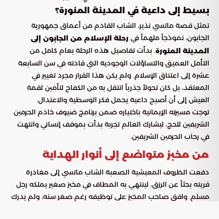
بسيط إلى داعية في المدينة المنورة؟
تمثل قصة ماتسي نذير، الشاب القادم من أعماق جمهورية
الجابون، نموذجاً ملهماً في
رحلة الإسلام من الجابون إلى
. بدأت تفاصيل هذه الرحلة بعام كامل من
المدينة المنورة
التأمل العميق والتساؤلات الوجودية التي قادته في سن السابعة
عشرة إلى اعتناق الإسلام. ولم يكن هذا القرار مجرد تغيير في
المعتقد، بل كان تحولاً جذرياً انتقل به من الكفاح لتأمين لقمة
العيش إلى أن أصبح داعية يحمل فكر الوسطية والاعتدال.
توجت مسيرته الإيمانية باختياره ضمن برنامج ضيوف خادم الحرمين
الشريفين للحج، ليشارك العالم تجربة بدأت بموقف إنساني وانتهت
في رحاب الحرمين الشريفين.
من مخبز متواضع إلى أنوار الهداية
دفعت الظروف المعيشية الصعبة الشاب ماتسي إلى مغادرة
قريته بحثاً عن الرزق، لينتهي به المطاف في مخبز صغير يملكه رجل
مسلم. وافق صاحب المخبز على توظيفه رغم صغر سنه، ولم يدرك
الطرفان أن هذا اللقاء العابر سيغير مسار حياة ماتسي للأبد.