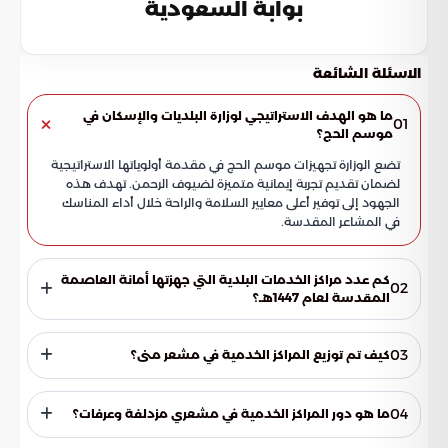
بوابة السعودية
الاسئلة الشائعة
ما هو الهدف الاستراتيجي لوزارة البلديات والإسكان في
01
موسم الحج؟
تضع الوزارة تجهيزات موسم الحج في مقدمة أولوياتها الاستراتيجية
لضمان تقديم تجربة إيمانية متميزة لضيوف الرحمن. تهدف هذه
الجهود إلى توفير أعلى معايير السلامة والراحة خلال أداء المناسك
في المشاعر المقدسة.
كم عدد مراكز الخدمات البلدية التي جهزتها أمانة العاصمة
02
المقدسة لعام 1447هـ؟
كشفت بوابة السعودية عن استكمال تجهيز 28 مركزًا للخدمات
البلدية. تم توزيع هذه المراكز بدقة عالية داخل المشاعر المقدسة
03
كيف تم توزيع المراكز الخدمية في مشعر منى؟
لضمان الحضور الميداني المكثف ورفع سرعة الاستجابة في
المناطق المزدحمة.
خُصص لمشعر منى النصيب الأكبر من المراكز بواقع 22 مركزًا
خدميًا. يعود هذا التخصيص إلى طول فترة إقامة الحجاج في منى،
04
ما هو دور المراكز الخدمية في مشعري مزدلفة وعرفات؟
بالإضافة إلى حجم الحركة المرورية والبشرية الضخم الذي يشهده
المشعر.
تم تجهيز 3 مراكز متكاملة في مشعر مزدلفة لخدمة الحجاج خلال