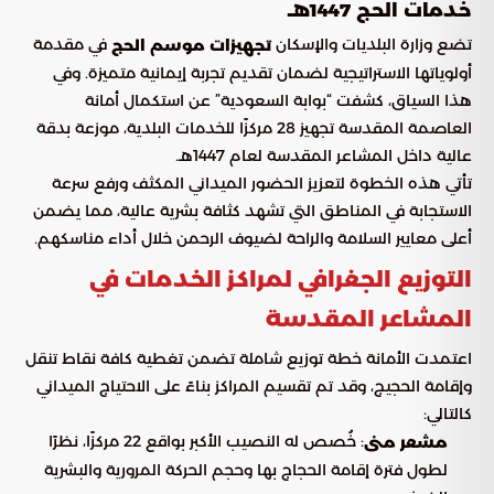
خدمات الحج 1447هـ
تضع وزارة البلديات والإسكان
في مقدمة
تجهيزات موسم الحج
أولوياتها الاستراتيجية لضمان تقديم تجربة إيمانية متميزة. وفي
هذا السياق، كشفت “بوابة السعودية” عن استكمال أمانة
العاصمة المقدسة تجهيز 28 مركزًا للخدمات البلدية، موزعة بدقة
عالية داخل المشاعر المقدسة لعام 1447هـ.
تأتي هذه الخطوة لتعزيز الحضور الميداني المكثف ورفع سرعة
الاستجابة في المناطق التي تشهد كثافة بشرية عالية، مما يضمن
أعلى معايير السلامة والراحة لضيوف الرحمن خلال أداء مناسكهم.
التوزيع الجغرافي لمراكز الخدمات في
المشاعر المقدسة
اعتمدت الأمانة خطة توزيع شاملة تضمن تغطية كافة نقاط تنقل
وإقامة الحجيج، وقد تم تقسيم المراكز بناءً على الاحتياج الميداني
كالتالي:
: خُصص له النصيب الأكبر بواقع 22 مركزًا، نظرًا
مشعر منى
لطول فترة إقامة الحجاج بها وحجم الحركة المرورية والبشرية