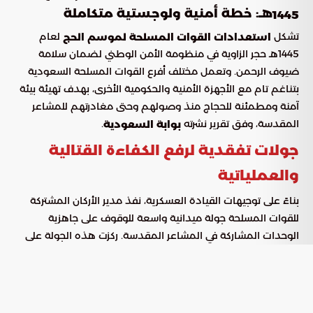
هـ: خطة أمنية ولوجستية متكاملة
1445
تشكل
لعام
استعدادات القوات المسلحة لموسم الحج
1445هـ حجر الزاوية في منظومة الأمن الوطني لضمان سلامة
ضيوف الرحمن. وتعمل مختلف أفرع القوات المسلحة السعودية
بتناغم تام مع الأجهزة الأمنية والحكومية الأخرى، بهدف تهيئة بيئة
آمنة ومطمئنة للحجاج منذ وصولهم وحتى مغادرتهم للمشاعر
المقدسة، وفق تقرير نشرته
.
بوابة السعودية
جولات تفقدية لرفع الكفاءة القتالية
والعملياتية
بناءً على توجيهات القيادة العسكرية، نفذ مدير الأركان المشتركة
للقوات المسلحة جولة ميدانية واسعة للوقوف على جاهزية
الوحدات المشاركة في المشاعر المقدسة. ركزت هذه الجولة على
مراجعة الخطط الميدانية والتأكد من فاعلية الإسناد الذي تقدمه
القوات المسلحة للجهات الأمنية، بما يضمن استجابة سريعة
وفعالة لأي تحديات محتملة خلال الموسم.
شملت الزيارة مفرزة القوات الجوية في مطار مشعر عرفات، حيث تم