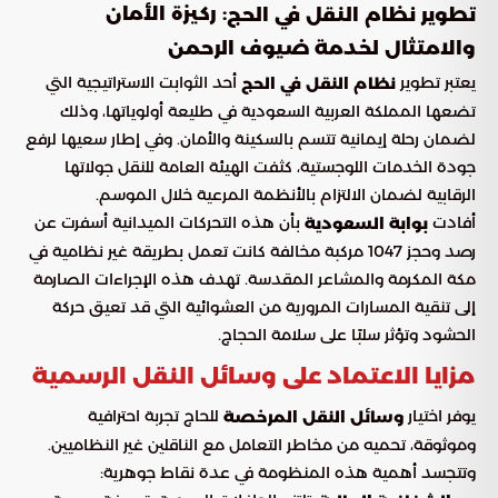
: ركيزة الأمان
تطوير نظام النقل في الحج
والامتثال لخدمة ضيوف الرحمن
يعتبر تطوير
أحد الثوابت الاستراتيجية التي
نظام النقل في الحج
تضعها المملكة العربية السعودية في طليعة أولوياتها، وذلك
لضمان رحلة إيمانية تتسم بالسكينة والأمان. وفي إطار سعيها لرفع
جودة الخدمات اللوجستية، كثفت الهيئة العامة للنقل جولاتها
الرقابية لضمان الالتزام بالأنظمة المرعية خلال الموسم.
أفادت
بأن هذه التحركات الميدانية أسفرت عن
بوابة السعودية
رصد وحجز 1047 مركبة مخالفة كانت تعمل بطريقة غير نظامية في
مكة المكرمة والمشاعر المقدسة. تهدف هذه الإجراءات الصارمة
إلى تنقية المسارات المرورية من العشوائية التي قد تعيق حركة
الحشود وتؤثر سلبًا على سلامة الحجاج.
مزايا الاعتماد على وسائل النقل الرسمية
يوفر اختيار
للحاج تجربة احترافية
وسائل النقل المرخصة
وموثوقة، تحميه من مخاطر التعامل مع الناقلين غير النظاميين.
وتتجسد أهمية هذه المنظومة في عدة نقاط جوهرية: