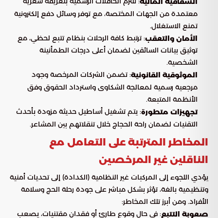
: تلتزم الحافلات الرسمية بتعريفة سعرية
الشفافية المالية
معتمدة من الجهات المختصة، مع توفر وسائل دفع إلكترونية
تمنع الاستغلال.
: ترتبط كافة الرحلات بنظام تتبع لحظي، مع
الأمان والتعقب
توثيق بيانات السائقين لضمان أعلى درجات الطمأنينة
الشخصية.
: تضمن الشركات المرخصة وجود
الموثوقية القانونية
مرجعية رسمية لمعالجة الشكاوى واسترداد الحقوق وفق
الأنظمة المتبعة.
: يتم تشغيل أساطيل حديثة مزودة بأحدث
تجهيزات متطورة
التقنيات لضمان راحة الحجاج خلال تنقلاتهم بين المشاعر.
المخاطر المترتبة على التعامل مع
الناقلين غير المرخصين
يؤدي اللجوء إلى المركبات غير النظامية (الكدادة) إلى تحديات أمنية
وتنظيمية بالغة، تؤثر بشكل مباشر على جودة رحلة الحج وسلامة
الأفراد. ومن أبرز تلك المخاطر:
: في حال وقوع طارئ أو فقدان مقتنيات، يصعب
صعوبة التتبع