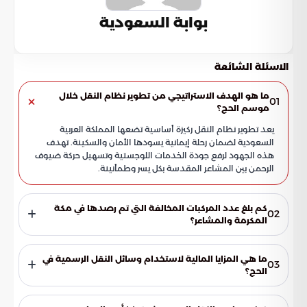
بوابة السعودية
الاسئلة الشائعة
ما هو الهدف الاستراتيجي من تطوير نظام النقل خلال
01
موسم الحج؟
يعد تطوير نظام النقل ركيزة أساسية تضعها المملكة العربية
السعودية لضمان رحلة إيمانية يسودها الأمان والسكينة. تهدف
هذه الجهود لرفع جودة الخدمات اللوجستية وتسهيل حركة ضيوف
الرحمن بين المشاعر المقدسة بكل يسر وطمأنينة.
كم بلغ عدد المركبات المخالفة التي تم رصدها في مكة
02
المكرمة والمشاعر؟
أسفرت الجولات الرقابية المكثفة التي نفذتها الهيئة العامة للنقل
عن رصد وحجز 1047 مركبة مخالفة. كانت هذه المركبات تعمل
ما هي المزايا المالية لاستخدام وسائل النقل الرسمية في
03
بطريقة غير نظامية، مما استوجب اتخاذ إجراءات صارمة تجاهها
الحج؟
لتنقية المسارات المرورية من العشوائية.
تتميز وسائل النقل المرخصة بالشفافية المالية المطلقة، حيث تلتزم
بتعريفة سعرية محددة ومعتمدة من قبل الجهات المختصة. كما