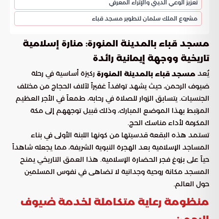
تعزيز الوعي الديني والإثراء المعرفي
مشروع الملك سلمان لتطوير مسجد قباء
مسجد قباء بالمدينة المنورة: منارة إسلامية
تاريخية ووجهة إيمانية رائدة
يُعد
ركيزة أساسية في رحلة
مسجد قباء بالمدينة المنورة
ضيوف الرحمن، حيث يشهد توافداً غفيراً لآلاف الحجاج من مختلف
الجنسيات. يتسابق الزوار للصلاة في رحابه، طمعاً في الأجر العظيم
المرتبط بهذا الموضع المبارك، وذلك قبيل توجههم إلى مكة
المكرمة لأداء مناسك الحج.
تستمد هذه البقعة قدسيتها من كونها اللبنة الأولى في بناء
المساجد الإسلامية بعد الهجرة النبوية الشريفة، مما يجعله شاهداً
حياً على بزوغ فجر الحضارة الإسلامية. هذا العمق التاريخي يمنح
المسجد مكانة روحية وجدانية لا تضاهى في نفوس المسلمين
حول العالم.
منظومة رعاية متكاملة لخدمة ضيوف