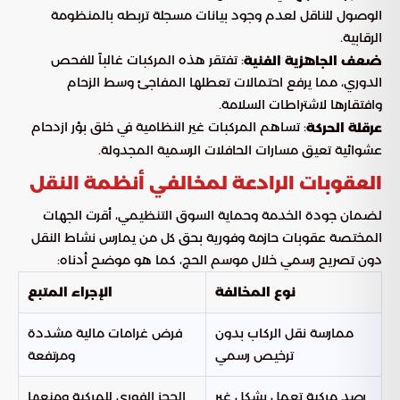
الوصول للناقل لعدم وجود بيانات مسجلة تربطه بالمنظومة
الرقابية.
: تفتقر هذه المركبات غالباً للفحص
ضعف الجاهزية الفنية
الدوري، مما يرفع احتمالات تعطلها المفاجئ وسط الزحام
وافتقارها لاشتراطات السلامة.
: تساهم المركبات غير النظامية في خلق بؤر ازدحام
عرقلة الحركة
عشوائية تعيق مسارات الحافلات الرسمية المجدولة.
العقوبات الرادعة لمخالفي أنظمة النقل
لضمان جودة الخدمة وحماية السوق التنظيمي، أقرت الجهات
المختصة عقوبات حازمة وفورية بحق كل من يمارس نشاط النقل
دون تصريح رسمي خلال موسم الحج، كما هو موضح أدناه:
نوع المخالفة
الإجراء المتبع
ممارسة نقل الركاب بدون
فرض غرامات مالية مشددة
ترخيص رسمي
ومرتفعة
رصد مركبة تعمل بشكل غير
الحجز الفوري للمركبة ومنعها