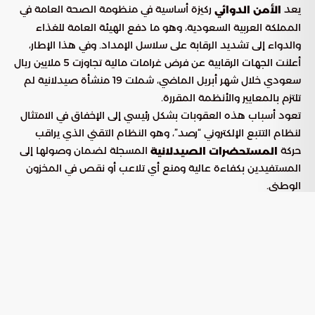
يعد
ركيزة أساسية في منظومة الصحة العامة في
الأمن الدوائي
المملكة العربية السعودية، وهو ما دفع الهيئة العامة للغذاء
والدواء إلى تشديد الرقابة على سلاسل الإمداد. وفي هذا الإطار،
أعلنت الجهات الرقابية عن فرض غرامات مالية تجاوزت 5 ملايين ريال
سعودي خلال شهر أبريل الماضي، شملت 19 منشأة صيدلانية لم
تلتزم بالمعايير والأنظمة المقررة.
تعود أسباب هذه العقوبات بشكل رئيسي إلى الإخفاق في الامتثال
لنظام التتبع الإلكتروني “رصد”، وهو النظام التقني الذي يراقب
حركة
المسجلة لضمان وصولها إلى
المستحضرات الصيدلانية
المستفيدين بكفاءة عالية ومنع أي تلاعب أو نقص في المخزون
الوطني.
تفاصيل التجاوزات التشغيلية في القطاع
الصيدلاني
وفقاً لما أوردته “بوابة السعودية”، رصدت الفرق التفتيشية حزمة
من المخالفات التي تؤثر بشكل مباشر على استقرار السوق الدوائي.
وتوزعت هذه التجاوزات بين الإهمال في الإبلاغ عن النقص أو