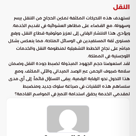
النقل
تستهدف هذه التحركات المكثفة تمكين الحجاج من التنقل بيسر
وسهولة، مع القضاء على مظاهر العشوائية في تقديم الخدمة.
ويؤدي هذا الانتشار الرقابي إلى تعزيز موثوقية قطاع النقل، ورفع
مستوى ثقة المستفيدين في الوسائل المتاحة، مما ينعكس بشكل
مباشر على نجاح الخطط التشغيلية لمنظومة النقل والخدمات
اللوجستية في المملكة.
لقد استعرضنا حجم الجهود المبذولة لضبط جودة النقل وضمان
سلامة ضيوف الرحمن عبر الرصد الميداني والآلي المكثف. ومع
هذا التحول نحو الرقابة الرقمية، يبقى التساؤل قائماً: إلى أي مدى
ستساهم هذه التقنيات في صياغة سلوك جديد ومنضبط
لمقدمي الخدمة يحقق استدامة التميز في المواسم القادمة؟