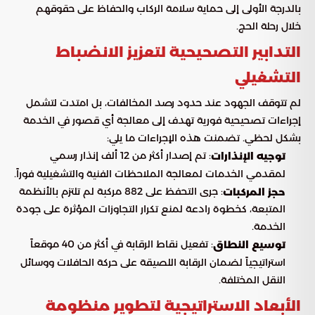
بالدرجة الأولى إلى حماية سلامة الركاب والحفاظ على حقوقهم
خلال رحلة الحج.
التدابير التصحيحية لتعزيز الانضباط
التشغيلي
لم تتوقف الجهود عند حدود رصد المخالفات، بل امتدت لتشمل
إجراءات تصحيحية فورية تهدف إلى معالجة أي قصور في الخدمة
بشكل لحظي. تضمنت هذه الإجراءات ما يلي:
: تم إصدار أكثر من 12 ألف إنذار رسمي
توجيه الإنذارات
لمقدمي الخدمات لمعالجة الملاحظات الفنية والتشغيلية فوراً.
: جرى التحفظ على 882 مركبة لم تلتزم بالأنظمة
حجز المركبات
المتبعة، كخطوة رادعة لمنع تكرار التجاوزات المؤثرة على جودة
الخدمة.
: تفعيل نقاط الرقابة في أكثر من 40 موقعاً
توسيع النطاق
استراتيجياً لضمان الرقابة اللصيقة على حركة الحافلات ووسائل
النقل المختلفة.
الأبعاد الاستراتيجية لتطوير منظومة