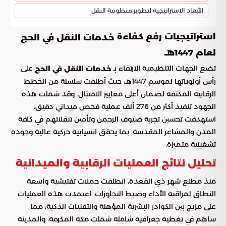
الأبعاد الاستراتيجية لتطوير منظومة النقل
استراتيجيات رفع كفاءة
خدمات النقل في الحج
لعام 1447هـ
تضع الجهات التنظيمية الارتقاء بـ
على
خدمات النقل في الحج
رأس أولوياتها لموسم 1447هـ، حيث أطلقت سلسلة من الخطط
الرقابية المكثفة لضمان أعلى معايير الامتثال. وقد شملت هذه
الجهود تنفيذ أكثر من 276 ألف عملية فحص ميداني دقيق،
استهدفت تحسين تجربة ضيوف الرحمن وتأمين تنقلاتهم في كافة
المدن والمشاعر المقدسة، بما يحقق انسيابية حركية عالية وجودة
تشغيلية متميزة.
تحليل نتائج العمليات الرقابية والميدانية
منذ مطلع شهر ذي القعدة، انطلقت حملات تفتيشية واسعة
النطاق لمراقبة الأداء وضبط التجاوزات. اعتمدت هذه العمليات
على مزيج بين الكوادر البشرية المؤهلة والتقنيات الذكية، مما
ساهم في تغطية جغرافية شاملة شملت مكة المكرمة، والمدينة