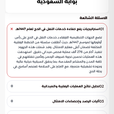
بوابة السعودية
الاسئلة الشائعة
01
استراتيجيات رفع كفاءة خدمات النقل في الحج لعام 1447هـ
تضع الجهات التنظيمية الارتقاء بـ خدمات النقل في الحج على رأس
أولوياتها لموسم 1447هـ، حيث أطلقت سلسلة من الخطط الرقابية
المكثفة لضمان أعلى معايير الامتثال. وقد شملت هذه الجهود
تنفيذ أكثر من 276 ألف عملية فحص ميداني دقيق. استهدفت
هذه العمليات تحسين تجربة ضيوف الرحمن وتأمين تنقلاتهم في
كافة المدن والمشاعر المقدسة، بما يحقق انسيابية حركية عالية
وجودة تشغيلية متميزة، مع التركيز على السلامة كعنصر أساسي في
رحلة الحج.
02
تحليل نتائج العمليات الرقابية والميدانية
منذ مطلع شهر ذي القعدة، انطلقت حملات تفتيشية واسعة
النطاق لمراقبة الأداء وضبط التجاوزات. اعتمدت هذه العمليات
03
آليات الرصد وإحصاءات الامتثال
على مزيج بين الكوادر البشرية المؤهلة والتقنيات الذكية، مما ساهم
في تحقيق تغطية جغرافية شاملة لمختلف المناطق الحيوية.
وفقاً لتقارير صادرة عن بوابة السعودية، كشفت الإحصائيات عن
شملت هذه التغطية مكة المكرمة، والمدينة المنورة، بالإضافة إلى