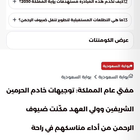
12
كيف تخدم هذه المبادرة مستهدفات رؤية المملكة 2030؟
البنية التحتية وتطورها، مما يدعم طموحات المملكة في التحول
إلى مركز لوجستي عالمي يربط بين القارات الثلاث.
تساهم المبادرة في تحقيق مستهدفات الرؤية عبر تحسين جودة
الحياة لضيوف الرحمن وتطوير قطاع الحج والعمرة. كما تدعم
13
ما هي التطلعات المستقبلية لتطوير تنقل ضيوف الرحمن؟
التوجه الاستراتيجي للمملكة بتوفير بنية تحتية نموذجية وخدمات
لوجستية متطورة تخدم ملايين الحجاج سنوياً بكفاءة تشغيلية
تتطلع المملكة إلى دمج التقنيات الذكية والذكاء الاصطناعي في
عالية.
قطاع التنقل اللوجستي. والهدف هو إعادة تعريف مفهوم تجربة
عرض الكومنتات
المسافر عبر التحول نحو حلول رقمية كاملة تضمن أعلى معايير
السرعة والأمان المطلق في جميع مراحل رحلة الحاج والمعتمر.
بوابة السعودية
بوابة السعودية
بوابة السعودية
مفتي عام المملكة: توجيهات خادم الحرمين
الشريفين وولي العهد مكّنت ضيوف
الرحمن من أداء مناسكهم في راحة