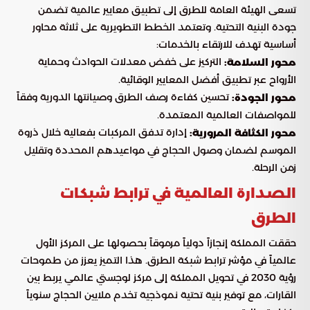
تسعى الهيئة العامة للطرق إلى تطبيق معايير عالمية تضمن
جودة البنية التحتية. وتعتمد الخطط التطويرية على ثلاثة محاور
أساسية تهدف للارتقاء بالخدمات:
التركيز على خفض معدلات الحوادث وحماية
محور السلامة:
الأرواح عبر تطبيق أفضل المعايير الوقائية.
تحسين كفاءة رصف الطرق وصيانتها الدورية وفقاً
محور الجودة:
للمواصفات العالمية المعتمدة.
إدارة تدفق المركبات بفعالية خلال ذروة
محور الكثافة المرورية:
الموسم لضمان وصول الحجاج في مواعيدهم المحددة وتقليل
زمن الرحلة.
الصدارة العالمية في ترابط شبكات
الطرق
حققت المملكة إنجازاً دولياً مرموقاً بحصولها على المركز الأول
عالمياً في مؤشر ترابط شبكة الطرق. هذا التميز يعزز من طموحات
رؤية 2030 في تحويل المملكة إلى مركز لوجستي عالمي يربط بين
القارات، مع توفير بنية تحتية نموذجية تخدم ملايين الحجاج سنوياً