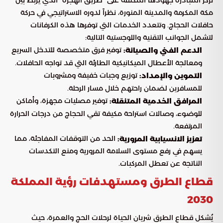
تركز المبادرة جهودها المكثفة على “طريق الهجرة” الذي يربط بين
مكة المكرمة والمدينة المنورة، نظراً لدوره الاستراتيجي في حركة
حافلات الحجاج. وتتعدد الخدمات التي توفرها هذه الكرفانات
لتشمل الجوانب التقنية واللوجستية التالية:
توفير فرق متخصصة للتدخل السريع
الدعم الفني والصيانة:
ومعالجة الأعطال الميكانيكية الطارئة التي قد تواجه الحافلات.
توزيع وجبات خفيفة ومشروبات
التموين والإمداد:
للمسافرين لضمان راحتهم خلال مسار الرحلة.
توفير مصليات مجهزة، وأماكن
المرافق الخدمية المتنقلة:
للوضوء، وصالات استراحة مكيفة تقي الحجاج من درجات الحرارة
المرتفعة.
الحد من التوقفات المفاجئة، مما
تعزيز الانسيابية المرورية:
يسهم في رفع مستوى السلامة المرورية ومنع التكدسات
الناتجة عن تعطل المركبات.
قطاع الطرق ومستهدفات رؤية المملكة
2030
يُشكل قطاع الطرق شريان الحياة لرحلات الحج والعمرة، حيث