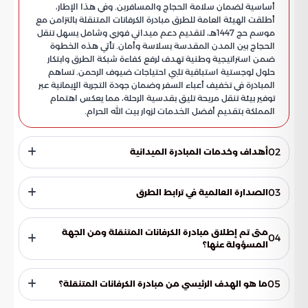
أساسية لضمان سلامة الحجاج والمسافرين. وفي هذا الإطار،
أطلقت الهيئة العامة للطرق مبادرة الكرفانات المتنقلة بالتزامن مع
موسم حج 1447هـ، لتقديم دعم ميداني فوري وشامل يسهل تنقل
الحجاج بين المدن المقدسة بسلاسة وأمان. تأتي هذه الخطوة
ضمن استراتيجية وطنية تهدف لرفع كفاءة شبكة الطرق وابتكار
حلول لوجستية استباقية تلبي احتياجات ضيوف الرحمن. تساهم
المبادرة في تخفيف أعباء السفر وضمان جودة التجربة الإيمانية عبر
توفير بيئة تنقل مريحة تليق بقدسية الرحلة، مما يعكس اهتمام
المملكة بتقديم أفضل الخدمات لزوار بيت الله الحرام.
02
أهداف وخدمات المبادرة الميدانية
تركز المبادرة جهودها على طريق الهجرة الرابط بين مكة المكرمة
والمدينة المنورة، نظراً لأهميته الاستراتيجية في حركة حافلات
03
الصدارة العالمية في ترابط الطرق
الحجاج. وتتنوع الخدمات المقدمة لتشمل الدعم الفني والصيانة
السريعة للأعطال الميكانيكية، وتوزيع الوجبات والمشروبات،
حققت المملكة إنجازاً دولياً بحصولها على المركز الأول عالمياً في
بالإضافة إلى توفير مصليات مجهزة وصالات استراحة مكيفة تقي
مؤشر ترابط شبكة الطرق، مما يعزز طموحاتها للتحول إلى مركز
متى تم إطلاق مبادرة الكرفانات المتنقلة ومن الجهة
04
الحجاج من درجات الحرارة المرتفعة. تسعى الهيئة من خلال هذه
لوجستي عالمي. يعكس هذا التميز تضافر الجهود التقنية والبشرية
المسؤولة عنها؟
الخدمات إلى تعزيز الانسيابية المرورية والحد من التوقفات
لتوفير رحلة متكاملة تتسم بالسرعة والأمان، مع تطلعات مستقبلية
أطلقت الهيئة العامة للطرق هذه المبادرة تزامناً مع موسم حج
المفاجئة، مما يرفع مستوى السلامة ويمنع التكدسات المرورية.
لدمج التقنيات الذكية والذكاء الاصطناعي في إعادة تعريف
عام 1447هـ. وتهدف الهيئة من خلالها إلى تقديم دعم ميداني
كما يساهم قطاع الطرق في تحقيق مستهدفات رؤية المملكة
مفهوم التنقل اللوجستي لضيوف الرحمن.
05
ما هو الهدف الرئيسي من مبادرة الكرفانات المتنقلة؟
2030 عبر التركيز على ثلاثة محاور: السلامة لخفض الحوادث، الجودة
متكامل وشامل لضيوف الرحمن أثناء تنقلهم عبر المسارات الحيوية
التي تربط بين المدن المقدسة في المملكة.
لتحسين كفاءة الرصف، وإدارة الكثافة المرورية بفعالية خلال ذروة
تستهدف المبادرة بشكل أساسي رفع كفاءة الشبكة الطرقية وابتكار