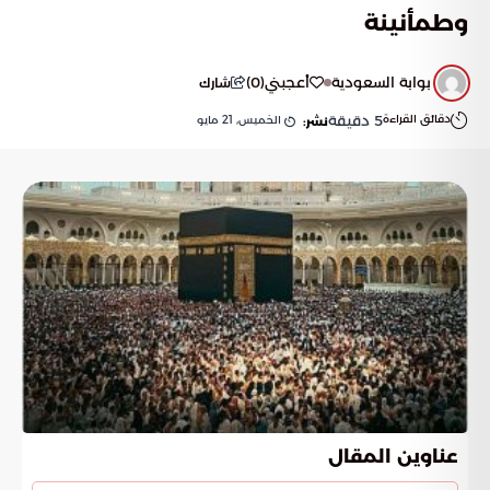
وطمأنينة
بوابة السعودية
أعجبني
(
0
)
شارك
دقائق القراءة
5
دقيقة
الخميس, 21 مايو
نشر:
عناوين المقال