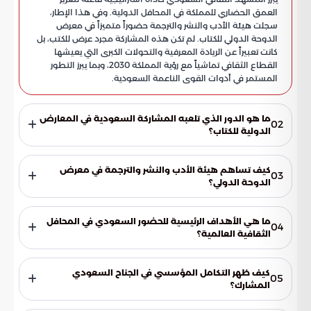
العمق الحضاري للمملكة في المحافل الدولية. وفي هذا الإطار،
سجلت هيئة الأدب والنشر والترجمة حضوراً متميزاً في معرض
الدوحة الدولي للكتاب. لم تكن هذه المشاركة مجرد عرض للكتب، بل
كانت تعبيراً عن الريادة المعرفية والتحولات الكبرى التي يعيشها
القطاع الثقافي تماشياً مع رؤية المملكة 2030، وبما يبرز التطور
المستمر في أدوات القوى الناعمة السعودية.
ما هو الدور الذي تلعبه المشاركة السعودية في المعارض
02
الدولية للكتاب؟
تمثل هذه المشاركات ركيزة أساسية لتعريف العالم بالهوية الأدبية
السعودية وتسويق الإنتاج المعرفي المحلي. وتهدف إلى تحويل
كيف تساهم هيئة الأدب والنشر والترجمة في معرض
03
النتاج الفكري إلى قوة ناعمة تؤثر في الوعي الإقليمي والدولي، مع
الدوحة الدولي؟
تقديم صورة حية للنمو المتسارع في القطاع الثقافي السعودي.
تتولى هيئة الأدب والنشر والترجمة مسؤولية الإشراف التنظيمي
العام على الجناح السعودي، بالإضافة إلى إدارة البرنامج الثقافي
ما هي الأهداف الرئيسية للحضور السعودي في المحافل
04
المتكامل. ويشمل ذلك تنظيم الجلسات الحوارية والفعاليات التي تبرز
الثقافية العالمية؟
التحول المعرفي الذي تعيشه المملكة وفق تطلعات رؤية 2030.
تتعدد الأهداف لتشمل إبراز المواهب المحلية، وقياس تأثير المنجز
الأدبي السعودي عالمياً، وبناء شراكات مهنية مع دور النشر
كيف ظهر التكامل المؤسسي في الجناح السعودي
05
العالمية. كما تسعى المملكة من خلال هذه المشاركات إلى توسيع
المشارك؟
انتشار الكتاب السعودي ليصل إلى شرائح أوسع من القراء حول
ظهر الجناح كمنظومة متناغمة تجمع مؤسسات حكومية وهيئات
العالم.