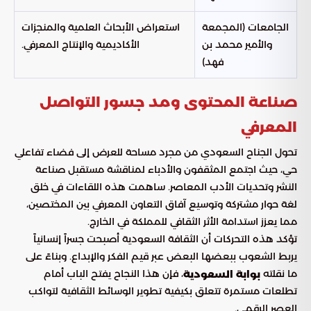
الجامعات (المجمعة
استعراض الأبحاث العلمية والمنجزات
والأمير محمد بن
الأكاديمية والإنتاج المعرفي.
فهد)
صناعة المحتوى ومد جسور التواصل
المعرفي
تحول الجناح السعودي من مجرد مساحة للعرض إلى فضاء تفاعلي
حي، حيث اجتمع المثقفون والأدباء لمناقشة مستقبل صناعة
النشر وتحديات الأدب المعاصر. ساهمت هذه اللقاءات في خلق
لغة حوار مشتركة وتوسيع آفاق التعاون المعرفي بين المختصين،
مما يعزز استدامة الأثر الثقافي للمملكة في الخارج.
تؤكد هذه التحركات أن الثقافة السعودية أصبحت جسراً إنسانياً
يربط الشعوب ببعضها البعض عبر قيم الفكر والإبداع. وبناءً على
ما نقلته
، فإن هذا النجاح يفتح الباب أمام
بوابة السعودية
تطلعات مستمرة تتعلق بكيفية تطوير الوسائط الثقافية لتواكب
العصر الرقمي.