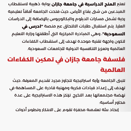
تعتبر
بوابة ذهبية لاستقطاب
المنح الدراسية في جامعة جازان
المبدعين من شتى بقاع الأرض، حيث فتحت الجامعة آفاقاً تعليمية
رحبة تشمل مسارات الدبلوم والبكالوريوس بالإضافة إلى الدراسات
العليا. يتم استقبال طلبات الالتحاق عبر منصة
“ادرس في
، وهي المبادرة المركزية التي أطلقتها وزارة التعليم
السعودية”
لتكون واجهة تقنية موحدة تهدف إلى استقطاب الكفاءات
العالمية وتعزيز التنافسية الدولية للجامعات السعودية.
فلسفة جامعة جازان في تمكين الكفاءات
العالمية
تتبنى الجامعة رؤية استراتيجية تتجاوز مجرد تقديم المعرفة، حيث
تهدف إلى إعداد قيادات فكرية ومهنية قادرة على المساهمة في
نهضة مجتمعاتها بعد التخرج. ترتكز هذه الاستراتيجية على عدة
محاور أساسية:
إيجاد بيئة تعليمية محفزة تقوم على الابتكار وتطوير أدوات
البحث العلمي.
طرح تخصصات أكاديمية نوعية تواكب متطلبات سوق العمل