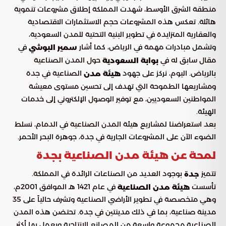
منطقة الشرق الأوسط، شهدت المملكة إطلاق مشروعات تنموية
هائلة. تعكس هذه المشروعات حجم الاستثمارات الاقتصادية
والعقارية المتزايدة في تطوير البنية التحتية للمدن السعودية،
وتشمل مبادرات مهمة في الرياض، كما أشار
في
سمير البوشي
مقال سابق له في
حول المدن الصناعية
بوابة السعودية
بالرياض. اليوم، نركز على جهود
الصناعية في جدة
هيئة مدن
ومشاريعها الطموحة التي تهدف إلى تحسين مستوى معيشة
المواطنين السعوديين، مع توفير الوصول الإلكتروني إلى خدمات
الهيئة.
بعد استعراضنا لمشاريع هيئة المدن الصناعية في الدمام، نسلط
الضوء الآن على المشروعات الجارية في جدة، جوهرة البحر الأحمر.
لمحة عن هيئة مدن الصناعية بجدة
تتميز
بوجود العديد من الصناعات الرائدة في المملكة.
جدة
تأسست
في عام 1421 هـ الموافق 2001م،
هيئة مدن الصناعية
وهي متخصصة في تطوير الأراضي الصناعية وتشرف حالياً على 35
مدينة صناعية، بما في ذلك مدينتين في جدة. تحتضن هذه المدن
الصناعية مجموعة واسعة من المصانع الإنتاجية ويعمل بها أكثر