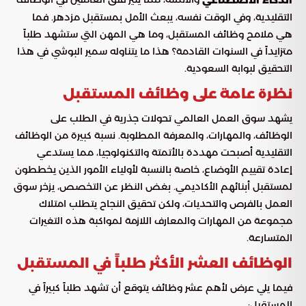
التقليدية، وفي الوقت نفسه، يبعث الأمل بمستقبل مزدهر. فما
هي ملامح وظائف المستقبل، وما هي المهن التي ستشهد طلباً
متزايداً في السنوات القادمة؟ هذا ما يتناوله سمير البوشي في هذا
التحقيق لبوابة السعودية.
نظرة عامة على وظائف المستقبل
يشهد سوق العمل العالمي تحولات جذرية في الطلب على
الوظائف، والمهارات، والمعرفة المطلوبة. نسبة كبيرة من الوظائف
التقليدية أصبحت مهددة بالأتمتة والتكنولوجيا، مما يستدعي
إعادة تقييم الأوضاع، خاصة بالنسبة لأولياء الأمور الذين يخططون
لمستقبل أبنائهم الأكاديمي. بغض النظر عن التخصص، يزخر سوق
العمل بالفرص والتحديات، ولكن تحقيق النجاح يتطلب امتلاك
مجموعة من المهارات والمعارف اللازمة لمواكبة هذه التغيرات
المتسارعة.
الوظائف العشر الأكثر طلباً في المستقبل
فيما يلي عرض لأهم عشر وظائف يتوقع أن تشهد طلباً كبيراً في
المستقبل: