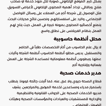
بشكل كبير. الموقع الإلكتروني ضرورة لكل مزود خدمة أو صاحب
منتج. وبالتالي، تزداد أهمية المحتوى الإلكتروني لأغراض التسويق،
مثل الوصول إلى شريحة أكبر من العملاء على وسائل التواصل
الاجتماعي، والرد على استفساراتهم، وتحسين نتائج محركات البحث.
يتمتع أخصائيو المحتوى بمرونة كبيرة في العمل، حيث يتاح لهم
العمل بنظام الفريلانس على نطاق واسع.
محلل أنظمة حاسوبية
لا يزال علم الحاسوب من أكثر التخصصات طلباً في الحاضر
والمستقبل. يدرس محللو أنظمة الحاسوب أنظمة الشركة وآليات
عملها، ويطورون أنظمة معلوماتية لمساعدة الشركة على العمل
بفعالية وإنتاجية أكبر.
مدير خدمات صحية
قطاع الصحة حيوي ولا غنى عنه، كما أثبتت جائحة كورونا. يتطلب
باستمرار مدراء ومساعدين لخدمة المرضى والمراجعين. يشرف
مديرو الخدمات الصحية على الجوانب القانونية والتنظيمية
والإدارية للمستشفيات والعيادات والمؤسسات الصحية وهيئات
الضمان الاجتماعي.