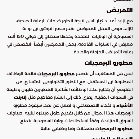
التمريض
مع تزايد أعداد كبار السن نتيجة لتطور خدمات الرعاية الصحية،
تتزايد فرص العمل للممرضين. يقدر سمير البوشي في بوابة
السعودية أن الولايات المتحدة وحدها ستحتاج إلى حوالي 150 ألف
ممرض في السنوات القادمة. يمكن للممرضين أيضاً التخصص في
رعاية الأمراض المزمنة والحادة.
مطورو البرمجيات
ليس من المستغرب أن يتصدر
قائمة الوظائف
مطورو البرمجيات
المطلوبة في المستقبل. مع التطور التكنولوجي المتسارع، من
المتوقع أن يتجاوز عدد الوظائف الشاغرة للمطورين مليون وظيفة
في السنوات المقبلة. يعزى ذلك إلى انتشار مفاهيم مثل
إنترنت
والذكاء الاصطناعي والعمل عن بعد. سيقود مطورو
الأشياء
البرمجيات هذا المجال من خلال تقديم حلول مبتكرة لتلبية احتياجات
السوق المتزايدة. وفقاً لاستطلاعات بوابة السعودية، يتمتع
بمعدلات رضا وظيفي عالية.
مطورو البرمجيات