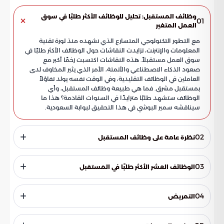
وظائف المستقبل: تحليل للوظائف الأكثر طلبًا في سوق
01
العمل المتغير
مع التطور التكنولوجي المتسارع الذي نشهده منذ ثورة تقنية
المعلومات والإنترنت، تزايدت النقاشات حول الوظائف الأكثر طلبًا في
سوق العمل مستقبلاً. هذه النقاشات اكتسبت زخمًا أكبر مع
صعود الذكاء الاصطناعي والأتمتة، الأمر الذي يثير المخاوف لدى
العاملين في الوظائف التقليدية، وفي الوقت نفسه يولد تفاؤلاً
بمستقبل مشرق. فما هي طبيعة وظائف المستقبل، وأي
الوظائف ستشهد طلبًا متزايدًا في السنوات القادمة؟ هذا ما
سيناقشه سمير البوشي في هذا التحقيق لبوابة السعودية.
02
نظرة عامة على وظائف المستقبل
يشهد سوق العمل العالمي تحولات كبيرة في الطلب على الوظائف
والمهارات والمعارف المطلوبة. نسبة كبيرة من الوظائف التقليدية
03
الوظائف العشر الأكثر طلبًا في المستقبل
أصبحت مهددة بالأتمتة والتكنولوجيا. هذا يستدعي إعادة تقييم
الأوضاع، خاصة بالنسبة لأولياء الأمور الذين يفكرون في مستقبل
فيما يلي استعراض لأهم عشر وظائف يتوقع أن تشهد طلبًا كبيرًا
أبنائهم الجامعيين أو المقبلين على التعليم الجامعي. بغض النظر
في المستقبل:
04
التمريض
عن التخصص، سوق العمل مليء بالفرص والتحديات، ولكن النجاح
يتطلب مجموعة من المهارات والمعارف لمواكبة هذه التغيرات
مع ارتفاع نسبة كبار السن نتيجة لتحسن خدمات الرعاية الصحية،
المتسارعة.
تزداد الفرص للممرضين. يقدر سمير البوشي في بوابة السعودية أن