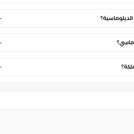
 بن عبدالعزيز، عن خالص شكره وتقديره للوفد الدبلوماسي
يعيد هذا الشهر الفضيل على الأمة بالخير والنمو والرخاء.
 الدبلوماسية؟
ور التواصل بين الأمم. تتيح هذه اللقاءات فرصة لتبادل
 بناء مستقبل من التعاون والتقارب.
وماسي؟
ية جيبوتي ضياء الدين بامخرمة، حضر اللقاء أيضاً
المملكة. هذا يؤكد على التمثيل الواسع لمختلف الدول.
لكة؟
 العربية السعودية في تعزيز الروابط الدبلوماسية مع
سبات الدينية كمنصة لبناء التعاون والتقارب الثقافي