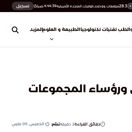
28.3
تسجيل
4:44:40
صباحًا
مرتفعات وودلاند,الولايات المتحدة الأمريكية
المزيد
الطب
تقنيات تكنولوجيا
الطبيعة و العلوم
تي ورؤساء المجموعات
الخميس, 05 مارس
دقائق القراءة
نشر:
2
دقيقة