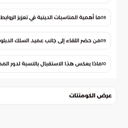
عبر أمير منطقة الرياض، الأمير فيصل بن بندر
على مشاعرهم النبيلة. كما دعا الله عز وجل أن 
ما أهمية المناسبات الدينية في تعزيز الروابط
08
تلعب المناسبات الدينية دوراً مهماً في مد جس
التهاني وتعزيز التفاهم الثقافي، مما يسهم في
من حضر اللقاء إلى جانب عميد السلك الدبل
09
إلى جانب عميد السلك الدبلوماسي، سفير جمهور
رؤساء المجموعات الجغرافية المعتمدين لدى 
ماذا يعكس هذا الاستقبال بالنسبة لدور المم
10
يعكس هذا الاستقبال الدور الذي تلعبه المملكة
مختلف دول العالم. كما يؤكد على أهمية المنا
بين الأمم.
عرض الكومنتات