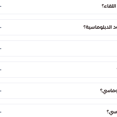
للقاء؟
السفير ضياء الدين بامخرمة، سفير جمهورية جيبوتي
مقدمة الوفد الذي قدم التهاني للقيادة السعودية.
د الدبلوماسية؟
ول الشهر الفضيل، شهر رمضان المبارك. يعكس هذا
حايا في المناسبات الدينية الهامة، مما يعزز العلاقات
ر منطقة الرياض، الأمير فيصل بن بندر بن عبدالعزيز،
مهماً للعمل الرسمي في المنطقة.
 فيصل بن بندر بن عبدالعزيز، أمير منطقة الرياض. وقد
ملك سلمان بن عبدالعزيز وولي العهد رئيس مجلس الوزراء
لوماسي؟
ان تقديم أسمى التهاني بشهر رمضان المبارك للقيادة
دل والرغبة في تعزيز الروابط بين الدول.
اسي؟