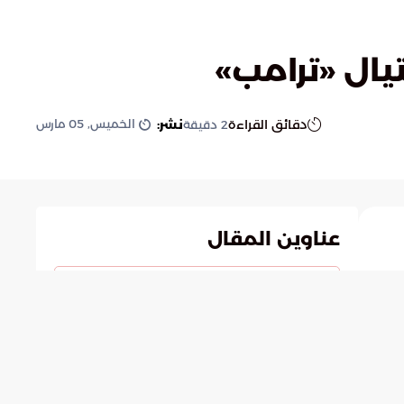
تيال «ترامب»
الخميس, 05 مارس
دقائق القراءة
نشر:
2
دقيقة
عناوين المقال
مقتل مسؤول إيراني مرتبط بمحاولة اغتيال ترامب
إعلان البنتاجون عن عملية استهداف
تفاصيل العملية والتصريحات الرسمية