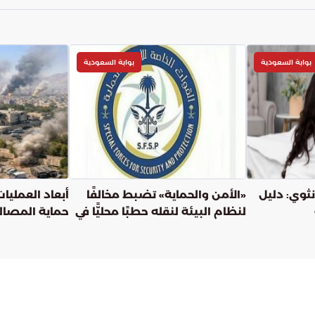
بوابة السعودية
بوابة السعودية
ثوي: دليل
«الأمن والحماية» تضبط مخالفًا
أبعاد العمليات 
لنظام البيئة لنقله حطبًا محليًّا في
حماية المصالح
تبوك